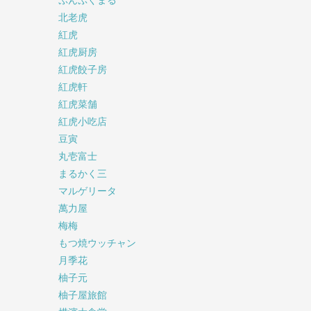
ぷんぷくまる
北老虎
紅虎
紅虎厨房
紅虎餃子房
紅虎軒
紅虎菜舗
紅虎小吃店
豆寅
丸壱富士
まるかく三
マルゲリータ
萬力屋
梅梅
もつ焼ウッチャン
月季花
柚子元
柚子屋旅館