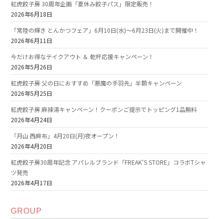
紅虎餃子房 30周年企画「夏休み餃子パス」限定販売！
2026年6月18日
「常陸の輝き とんかつフェア」6月10日(水)～6月23日(火)まで開催中！
2026年6月11日
今だけお得なテイクアウト ＆ 乾杯応援キャンペーン！
2026年5月26日
紅虎餃子房 父の日におすすめ「悪魔の手羽先」半額キャンペーン
2026年5月25日
紅虎餃子房 麻辣湯キャンペーン！クーポンご提示でトッピング1品無料
2026年4月24日
「月山 西麻布」4月20日(月)夜オープン！
2026年4月20日
紅虎餃子房30周年記念 アパレルブランド「FREAK’S STORE」コラボTシャ
ツ発売
2026年4月17日
GROUP