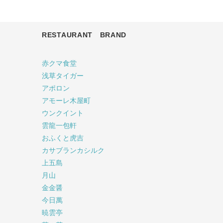
RESTAURANT BRAND
赤クマ食堂
浅草タイガー
アポロン
アモーレ木屋町
ウンクイント
雲龍一包軒
おふくと虎吉
カサブランカシルク
上五島
月山
金金醤
今日萬
暁雲亭