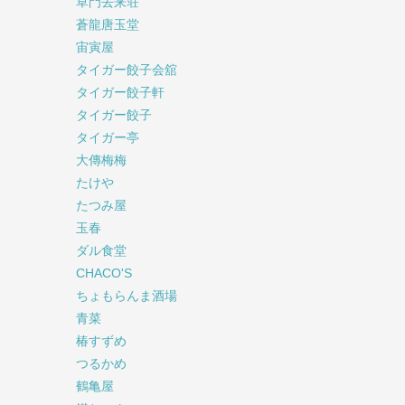
草門去来荘
蒼龍唐玉堂
宙寅屋
タイガー餃子会舘
タイガー餃子軒
タイガー餃子
タイガー亭
大傳梅梅
たけや
たつみ屋
玉春
ダル食堂
CHACO'S
ちょもらんま酒場
青菜
椿すずめ
つるかめ
鶴亀屋