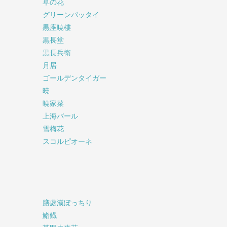
草の花
グリーンパッタイ
黒座暁樓
黒長堂
黒長兵衛
月居
ゴールデンタイガー
暁
暁家菜
上海バール
雪梅花
スコルピオーネ
膳處漢ぽっちり
鮨鐡