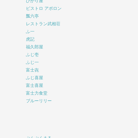
ひかり屋
ビストロ アポロン
瓢六亭
レストラン武相荘
ふ一
虎記
福久郎屋
ふじ壱
ふじ一
富士㐂
ふじ喜屋
富士喜屋
富士力食堂
ブルーリリー