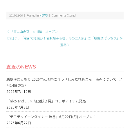
2017-12-26 ｜ Posted in
NEWS
｜
Comments Closed
＜ 「富士山食堂 立川柏」オープン
BS日テレ「京都で縁結び！名取裕子＆檀ふみの二人旅」に「膳處漢ぽっちり」が
登場 ＞
直近のNEWS
膳處漢ぽっちり 2026年祇園祭に伴う「しみだれ豚まん」販売について（7
月14日更新）
2026年7月10日
「niko and … × 紅虎餃子房」コラボアイテム発売
2026年7月3日
「デモデクイーンダイナー 渋谷」6月22日(月) オープン！
2026年6月22日