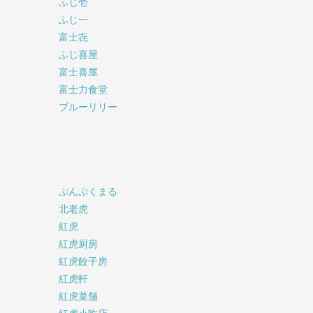
ふじ壱
ふじ一
富士㐂
ふじ喜屋
富士喜屋
富士力食堂
ブルーリリー
ぷんぷくまる
北老虎
紅虎
紅虎厨房
紅虎餃子房
紅虎軒
紅虎菜舗