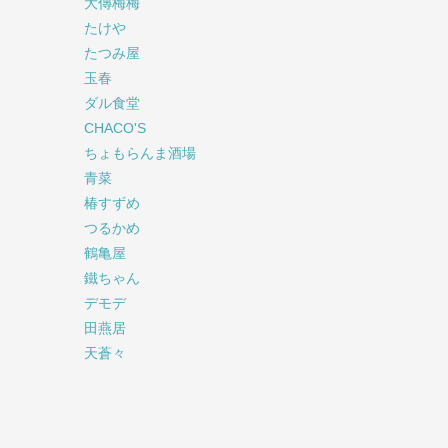
大傳梅梅
たけや
たつみ屋
玉春
ダル食堂
CHACO'S
ちょもらんま酒場
青菜
椿すずめ
つるかめ
鶴亀屋
鐵ちゃん
デモデ
田燕居
天蒼々