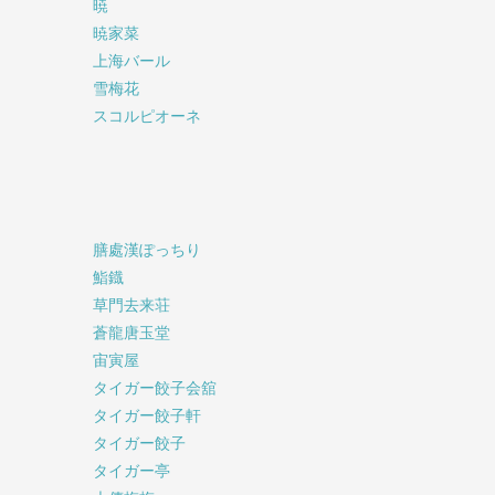
暁
暁家菜
上海バール
雪梅花
スコルピオーネ
膳處漢ぽっちり
鮨鐡
草門去来荘
蒼龍唐玉堂
宙寅屋
タイガー餃子会舘
タイガー餃子軒
タイガー餃子
タイガー亭