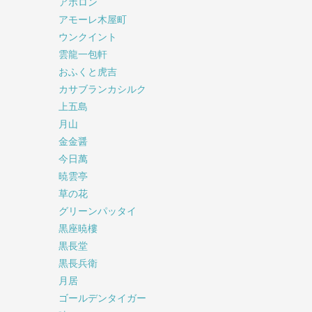
アポロン
アモーレ木屋町
ウンクイント
雲龍一包軒
おふくと虎吉
カサブランカシルク
上五島
月山
金金醤
今日萬
暁雲亭
草の花
グリーンパッタイ
黒座暁樓
黒長堂
黒長兵衛
月居
ゴールデンタイガー