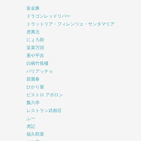
富金豚
ドラゴンレッドリバー
トラットリア・フィレンツェ・サンタマリア
虎萬元
にょろ助
韮菜万頭
葱や平吉
白碗竹筷樓
パリアッチョ
碧麗春
ひかり屋
ビストロ アポロン
瓢六亭
レストラン武相荘
ふ一
虎記
福久郎屋