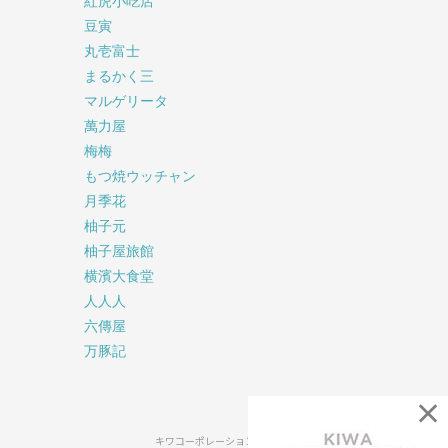
紅虎小吃店
豆寅
丸壱富士
まるかく三
マルゲリータ
萬力屋
梅梅
もつ焼ウッチャン
月季花
柚子元
柚子屋旅館
横濱大食堂
人人人
六傳屋
万豚記
×
キワコーポレーション公式SNS