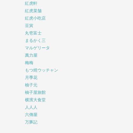
紅虎軒
紅虎菜舗
紅虎小吃店
豆寅
丸壱富士
まるかく三
マルゲリータ
萬力屋
梅梅
もつ焼ウッチャン
月季花
柚子元
柚子屋旅館
横濱大食堂
人人人
六傳屋
万豚記