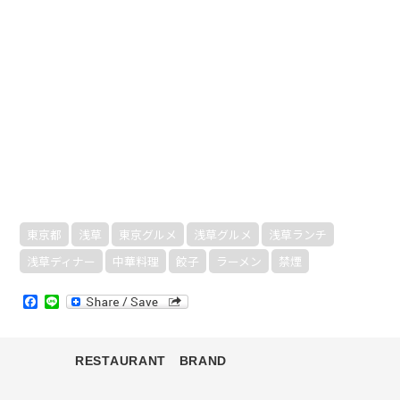
東京都
浅草
東京グルメ
浅草グルメ
浅草ランチ
浅草ディナー
中華料理
餃子
ラーメン
禁煙
Facebook
Line
RESTAURANT BRAND