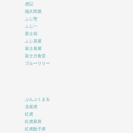
虎記
福久郎屋
ふじ壱
ふじ一
富士㐂
ふじ喜屋
富士喜屋
富士力食堂
ブルーリリー
ぷんぷくまる
北老虎
紅虎
紅虎厨房
紅虎餃子房