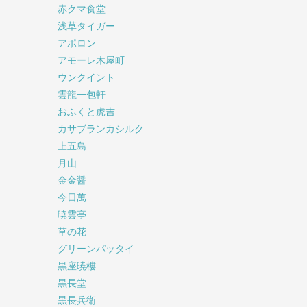
赤クマ食堂
浅草タイガー
アポロン
アモーレ木屋町
ウンクイント
雲龍一包軒
おふくと虎吉
カサブランカシルク
上五島
月山
金金醤
今日萬
暁雲亭
草の花
グリーンパッタイ
黒座暁樓
黒長堂
黒長兵衛