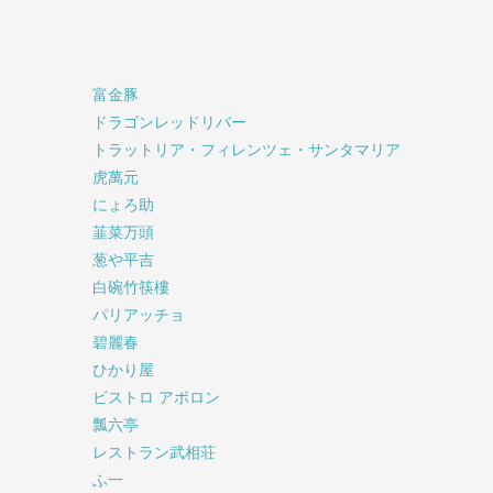
富金豚
ドラゴンレッドリバー
トラットリア・フィレンツェ・サンタマリア
虎萬元
にょろ助
韮菜万頭
葱や平吉
白碗竹筷樓
パリアッチョ
碧麗春
ひかり屋
ビストロ アポロン
瓢六亭
レストラン武相荘
ふ一