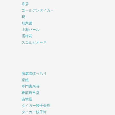
月居
ゴールデンタイガー
暁
暁家菜
上海バール
雪梅花
スコルピオーネ
膳處漢ぽっちり
鮨鐡
草門去来荘
蒼龍唐玉堂
宙寅屋
タイガー餃子会舘
タイガー餃子軒