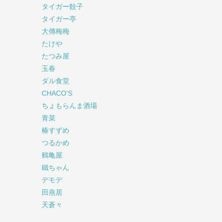
タイガー餃子
タイガー亭
大傳梅梅
たけや
たつみ屋
玉春
ダル食堂
CHACO'S
ちょもらんま酒場
青菜
椿すずめ
つるかめ
鶴亀屋
鐵ちゃん
デモデ
田燕居
天蒼々