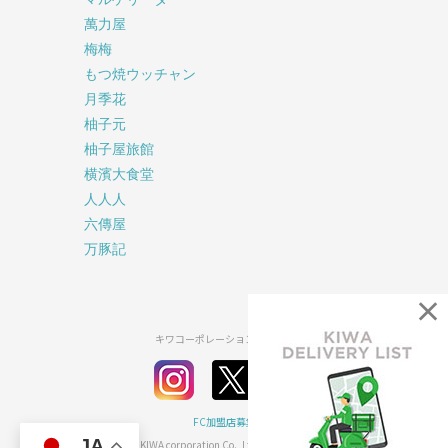
萬力屋
梅梅
もつ焼ウッチャン
月季花
柚子元
柚子屋旅館
横濱大食堂
人人人
六傳屋
万豚記
×
キワコーポレーション公式SNS
FC加盟店募集
JA
2026© KIWA corporation Co., Ltd all rights reserved.