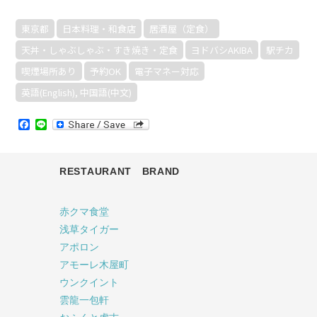
東京都
日本料理・和食店
居酒屋（定食）
天丼・しゃぶしゃぶ・すき焼き・定食
ヨドバシAKIBA
駅チカ
喫煙場所あり
予約OK
電子マネー対応
英語(English), 中国語(中文)
Facebook
Line
RESTAURANT BRAND
赤クマ食堂
浅草タイガー
アポロン
アモーレ木屋町
ウンクイント
雲龍一包軒