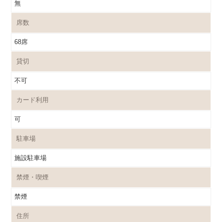
無
席数
68席
貸切
不可
カード利用
可
駐車場
施設駐車場
禁煙・喫煙
禁煙
住所