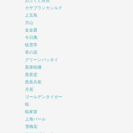
おふくと虎吉
カサブランカシルク
上五島
月山
金金醤
今日萬
暁雲亭
草の花
グリーンパッタイ
黒座暁樓
黒長堂
黒長兵衛
月居
ゴールデンタイガー
暁
暁家菜
上海バール
雪梅花