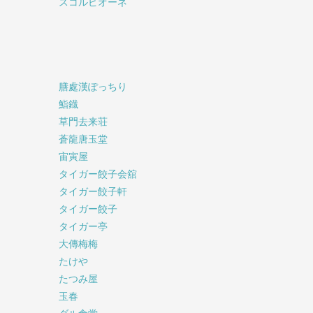
スコルピオーネ
膳處漢ぽっちり
鮨鐡
草門去来荘
蒼龍唐玉堂
宙寅屋
タイガー餃子会舘
タイガー餃子軒
タイガー餃子
タイガー亭
大傳梅梅
たけや
たつみ屋
玉春