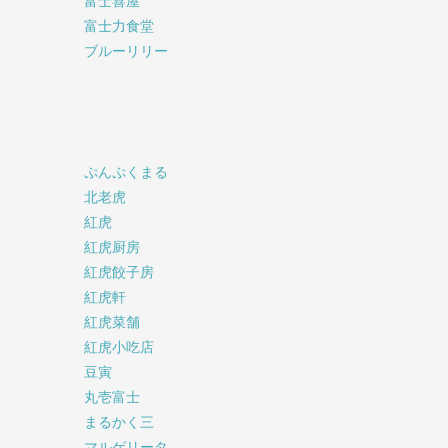
富士喜屋
富士力食堂
ブルーリリー
ぷんぷくまる
北老虎
紅虎
紅虎厨房
紅虎餃子房
紅虎軒
紅虎菜舗
紅虎小吃店
豆寅
丸壱富士
まるかく三
マルゲリータ