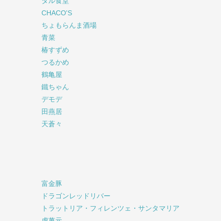
ダル食堂
CHACO'S
ちょもらんま酒場
青菜
椿すずめ
つるかめ
鶴亀屋
鐵ちゃん
デモデ
田燕居
天蒼々
富金豚
ドラゴンレッドリバー
トラットリア・フィレンツェ・サンタマリア
虎萬元