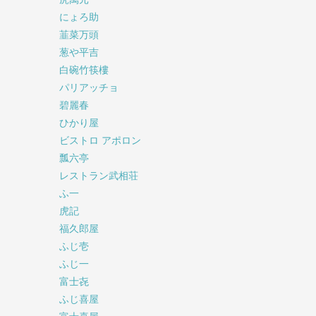
にょろ助
韮菜万頭
葱や平吉
白碗竹筷樓
パリアッチョ
碧麗春
ひかり屋
ビストロ アポロン
瓢六亭
レストラン武相荘
ふ一
虎記
福久郎屋
ふじ壱
ふじ一
富士㐂
ふじ喜屋