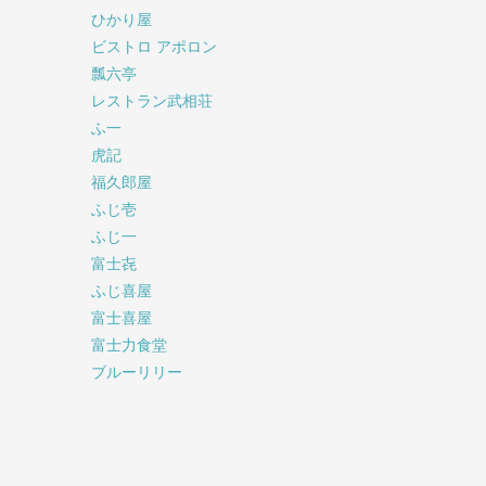
ひかり屋
ビストロ アポロン
瓢六亭
レストラン武相荘
ふ一
虎記
福久郎屋
ふじ壱
ふじ一
富士㐂
ふじ喜屋
富士喜屋
富士力食堂
ブルーリリー