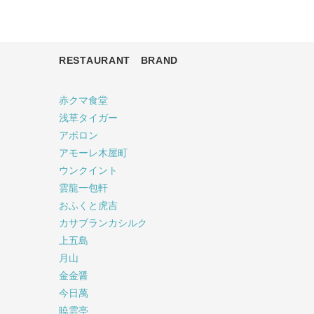
RESTAURANT BRAND
赤クマ食堂
浅草タイガー
アポロン
アモーレ木屋町
ウンクイント
雲龍一包軒
おふくと虎吉
カサブランカシルク
上五島
月山
金金醤
今日萬
暁雲亭