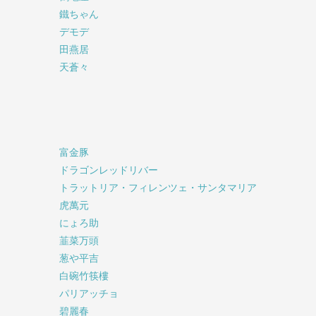
鐵ちゃん
デモデ
田燕居
天蒼々
富金豚
ドラゴンレッドリバー
トラットリア・フィレンツェ・サンタマリア
虎萬元
にょろ助
韮菜万頭
葱や平吉
白碗竹筷樓
パリアッチョ
碧麗春