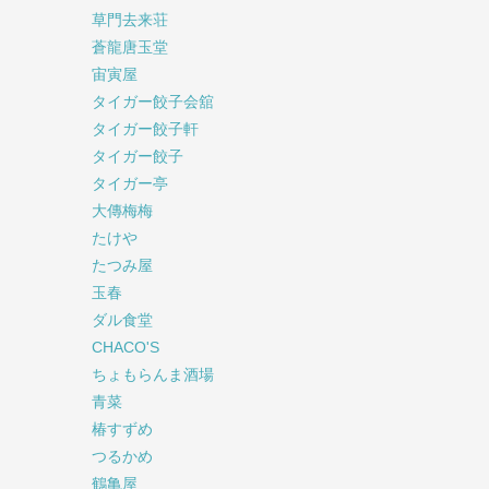
草門去来荘
蒼龍唐玉堂
宙寅屋
タイガー餃子会舘
タイガー餃子軒
タイガー餃子
タイガー亭
大傳梅梅
たけや
たつみ屋
玉春
ダル食堂
CHACO'S
ちょもらんま酒場
青菜
椿すずめ
つるかめ
鶴亀屋