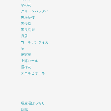
草の花
グリーンパッタイ
黒座暁樓
黒長堂
黒長兵衛
月居
ゴールデンタイガー
暁
暁家菜
上海バール
雪梅花
スコルピオーネ
膳處漢ぽっちり
鮨鐡