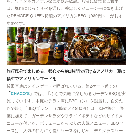
ル、ワインやカクテルなどが飲み放題。お酒に合わせる食事
は、塊肉にじっくり火を通し、香ばしくジューシーに焼き上げ
たDEMODE QUEEN特製のアメリカンBBQ（980円～）がおす
すめです。
旅行気分で楽しめる、都心から約1時間で行けるアメリカ！夏は
福生でアメリカンフードを
横田基地のメインゲートと呼ばれている、第2ゲート近くの
「
CHACO’S
」
では、手ぶらで気軽に楽しめるガーデンBBQを実
施しています。中庭のテラス席にBBQコンロを設置し、自分た
ちで焼く「BBQプラン」（2時間／2,980円）は、肉や魚介、野
菜に加えて、ガーデンサラダやフライドポテトなどのサイドメ
ニューが付いた、ボリュームたっぷりの人気メニュー。BBQソ
ースは、人気のにんにく醤油ソースをはじめ、デミグラスソー