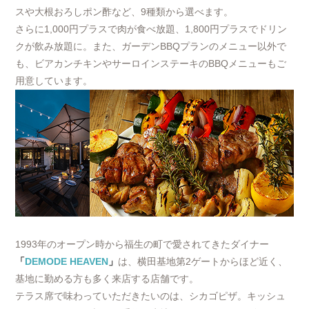
スや大根おろしポン酢など、9種類から選べます。
さらに1,000円プラスで肉が食べ放題、1,800円プラスでドリン
クが飲み放題に。また、ガーデンBBQプランのメニュー以外で
も、ビアカンチキンやサーロインステーキのBBQメニューもご
用意しています。
1993年のオープン時から福生の町で愛されてきたダイナー
「
DEMODE HEAVEN
」
は、横田基地第2ゲートからほど近く、
基地に勤める方も多く来店する店舗です。
テラス席で味わっていただきたいのは、シカゴピザ。キッシュ