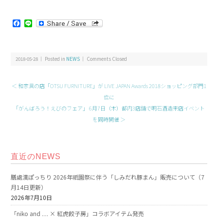
Facebook
Line
2018-05-28 ｜ Posted in
NEWS
｜
Comments Closed
＜ 和家具の店「OTSU FURNITURE」が LIVE JAPAN Awards 2018ショッピング部門1
位に
「がんばろう！えびのフェア」 6月7日（木）都内3店舗で明石酒造来店イベント
を同時開催 ＞
直近のNEWS
膳處漢ぽっちり 2026年祇園祭に伴う「しみだれ豚まん」販売について（7
月14日更新）
2026年7月10日
「niko and … × 紅虎餃子房」コラボアイテム発売