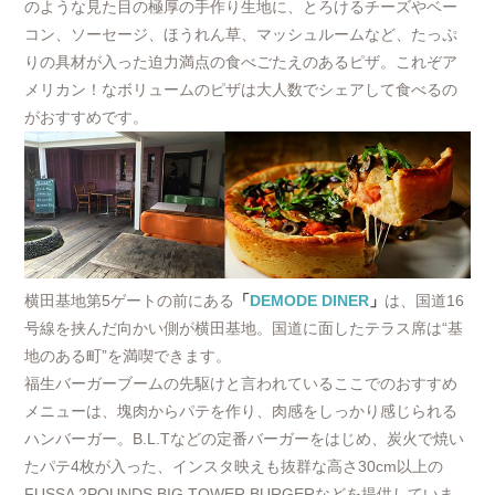
のような見た目の極厚の手作り生地に、とろけるチーズやベー
コン、ソーセージ、ほうれん草、マッシュルームなど、たっぷ
りの具材が入った迫力満点の食べごたえのあるピザ。これぞア
メリカン！なボリュームのピザは大人数でシェアして食べるの
がおすすめです。
横田基地第5ゲートの前にある
「
DEMODE DINER
」
は、国道16
号線を挟んだ向かい側が横田基地。国道に面したテラス席は“基
地のある町”を満喫できます。
福生バーガーブームの先駆けと言われているここでのおすすめ
メニューは、塊肉からパテを作り、肉感をしっかり感じられる
ハンバーガー。B.L.Tなどの定番バーガーをはじめ、炭火で焼い
たパテ4枚が入った、インスタ映えも抜群な高さ30cm以上の
FUSSA 2POUNDS BIG TOWER BURGERなどを提供していま