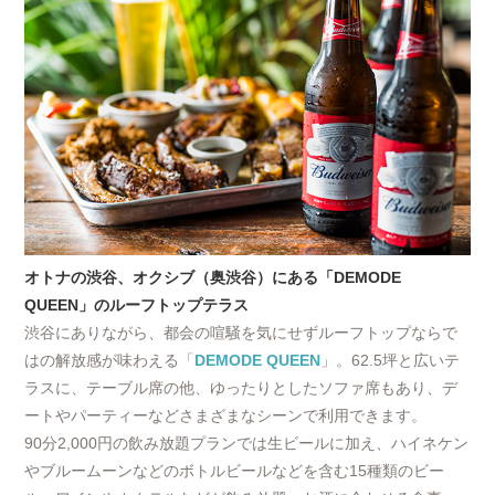
オトナの渋谷、オクシブ（奥渋谷）にある「DEMODE
QUEEN」のルーフトップテラス
渋谷にありながら、都会の喧騒を気にせずルーフトップならで
はの解放感が味わえる「
DEMODE QUEEN
」。62.5坪と広いテ
ラスに、テーブル席の他、ゆったりとしたソファ席もあり、デ
ートやパーティーなどさまざまなシーンで利用できます。
90分2,000円の飲み放題プランでは生ビールに加え、ハイネケン
やブルームーンなどのボトルビールなどを含む15種類のビー