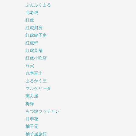
ぷんぷくまる
北老虎
紅虎
紅虎厨房
紅虎餃子房
紅虎軒
紅虎菜舗
紅虎小吃店
豆寅
丸壱富士
まるかく三
マルゲリータ
萬力屋
梅梅
もつ焼ウッチャン
月季花
柚子元
柚子屋旅館