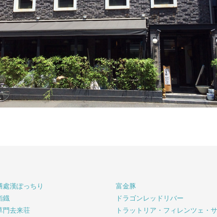
膳處漢ぽっちり
富金豚
鮨鐡
ドラゴンレッドリバー
草門去来荘
トラットリア・フィレンツェ・