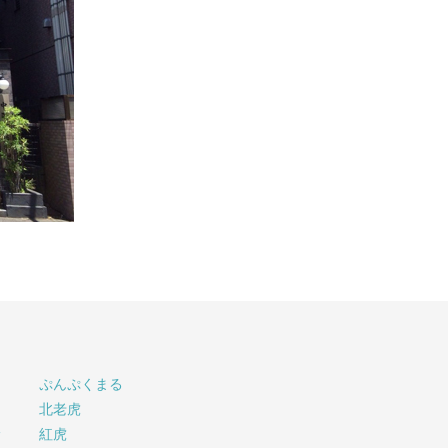
ぷんぷくまる
北老虎
サ
紅虎