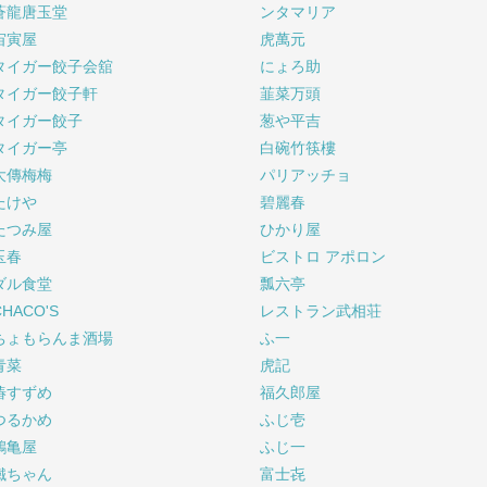
蒼龍唐玉堂
ンタマリア
宙寅屋
虎萬元
タイガー餃子会舘
にょろ助
タイガー餃子軒
韮菜万頭
タイガー餃子
葱や平吉
タイガー亭
白碗竹筷樓
大傳梅梅
パリアッチョ
たけや
碧麗春
たつみ屋
ひかり屋
玉春
ビストロ アポロン
ダル食堂
瓢六亭
CHACO'S
レストラン武相荘
ちょもらんま酒場
ふ一
青菜
虎記
椿すずめ
福久郎屋
つるかめ
ふじ壱
鶴亀屋
ふじ一
鐵ちゃん
富士㐂