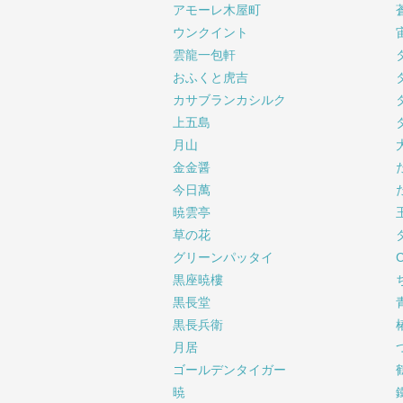
アモーレ木屋町
ウンクイント
雲龍一包軒
おふくと虎吉
カサブランカシルク
上五島
月山
金金醤
今日萬
暁雲亭
草の花
グリーンパッタイ
黒座暁樓
黒長堂
黒長兵衛
月居
ゴールデンタイガー
暁