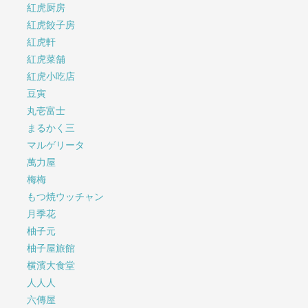
紅虎厨房
紅虎餃子房
紅虎軒
紅虎菜舗
紅虎小吃店
豆寅
丸壱富士
まるかく三
マルゲリータ
萬力屋
梅梅
もつ焼ウッチャン
月季花
柚子元
柚子屋旅館
横濱大食堂
人人人
六傳屋