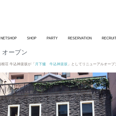
NETSHOP
SHOP
PARTY
RESERVATION
RECRUI
」オープン
蓮根荘 牛込神楽坂が「
月下爐 牛込神楽坂
」としてリニューアルオープ