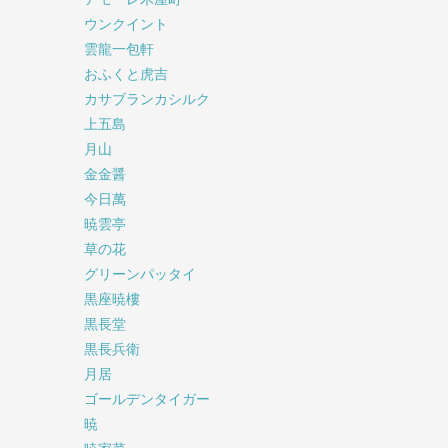
ウンクイント
雲龍一包軒
おふくと虎吉
カサブランカシルク
上五島
月山
金金醤
今日萬
暁雲亭
草の花
グリーンパッタイ
黒座暁樓
黒長堂
黒長兵衛
月居
ゴールデンタイガー
暁