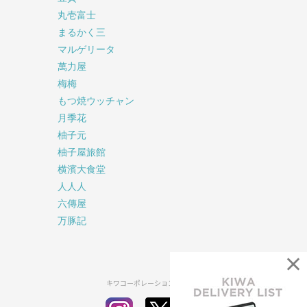
丸壱富士
まるかく三
マルゲリータ
萬力屋
梅梅
もつ焼ウッチャン
月季花
柚子元
柚子屋旅館
横濱大食堂
人人人
六傳屋
万豚記
×
キワコーポレーション公式SNS