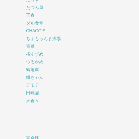
たつみ屋
玉春
ダル食堂
CHACO'S
ちょもらんま酒場
青菜
椿すずめ
つるかめ
鶴亀屋
鐵ちゃん
デモデ
田燕居
天蒼々
富金豚