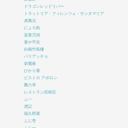
ドラゴンレッドリバー
トラットリア・フィレンツェ・サンタマリア
虎萬元
にょろ助
韮菜万頭
葱や平吉
白碗竹筷樓
パリアッチョ
碧麗春
ひかり屋
ビストロ アポロン
瓢六亭
レストラン武相荘
ふ一
虎記
福久郎屋
ふじ壱
ふじ一