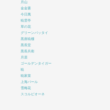
月山
金金醤
今日萬
暁雲亭
草の花
グリーンパッタイ
黒座暁樓
黒長堂
黒長兵衛
月居
ゴールデンタイガー
暁
暁家菜
上海バール
雪梅花
スコルピオーネ