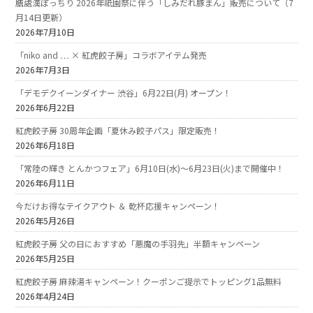
膳處漢ぽっちり 2026年祇園祭に伴う「しみだれ豚まん」販売について（7
月14日更新）
2026年7月10日
「niko and … × 紅虎餃子房」コラボアイテム発売
2026年7月3日
「デモデクイーンダイナー 渋谷」6月22日(月) オープン！
2026年6月22日
紅虎餃子房 30周年企画「夏休み餃子パス」限定販売！
2026年6月18日
「常陸の輝き とんかつフェア」6月10日(水)～6月23日(火)まで開催中！
2026年6月11日
今だけお得なテイクアウト ＆ 乾杯応援キャンペーン！
2026年5月26日
紅虎餃子房 父の日におすすめ「悪魔の手羽先」半額キャンペーン
2026年5月25日
紅虎餃子房 麻辣湯キャンペーン！クーポンご提示でトッピング1品無料
2026年4月24日