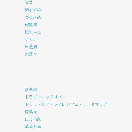
青菜
椿すずめ
つるかめ
鶴亀屋
鐵ちゃん
デモデ
田燕居
天蒼々
富金豚
ドラゴンレッドリバー
トラットリア・フィレンツェ・サンタマリア
虎萬元
にょろ助
韮菜万頭