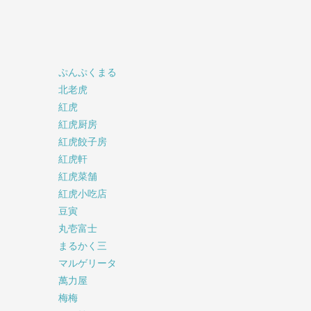
ぷんぷくまる
北老虎
紅虎
紅虎厨房
紅虎餃子房
紅虎軒
紅虎菜舗
紅虎小吃店
豆寅
丸壱富士
まるかく三
マルゲリータ
萬力屋
梅梅