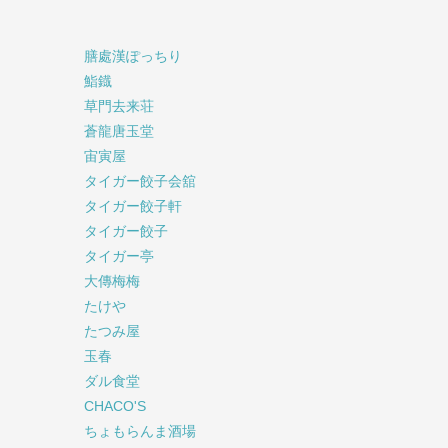
膳處漢ぽっちり
鮨鐡
草門去来荘
蒼龍唐玉堂
宙寅屋
タイガー餃子会舘
タイガー餃子軒
タイガー餃子
タイガー亭
大傳梅梅
たけや
たつみ屋
玉春
ダル食堂
CHACO'S
ちょもらんま酒場