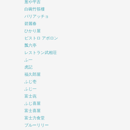
葱や平吉
白碗竹筷樓
パリアッチョ
碧麗春
ひかり屋
ビストロ アポロン
瓢六亭
レストラン武相荘
ふ一
虎記
福久郎屋
ふじ壱
ふじ一
富士㐂
ふじ喜屋
富士喜屋
富士力食堂
ブルーリリー