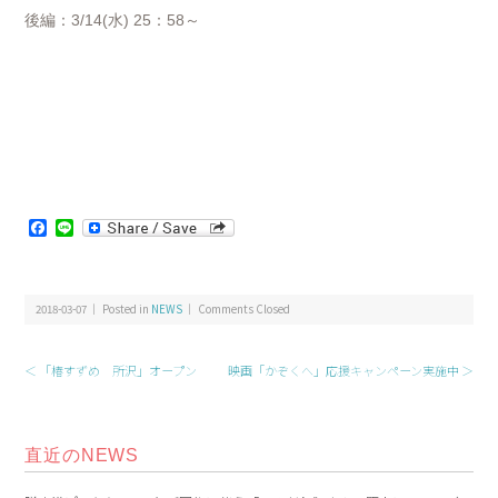
後編：3/14(水) 25：58～
Facebook
Line
2018-03-07 ｜ Posted in
NEWS
｜
Comments Closed
＜ 「椿すずめ 所沢」オープン
映画「かぞくへ」応援キャンペーン実施中 ＞
直近のNEWS