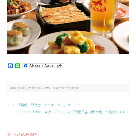
Facebook
Line
2018-09-13 ｜ Posted in
NEWS
｜
Comments Closed
＜ 9/13「鰻處 黒長堂 六本木ヒルズ」オープン
TBSテレビ「噂の！東京マガジン」に「葱屋平吉 池尻大橋」が登場します ＞
直近のNEWS