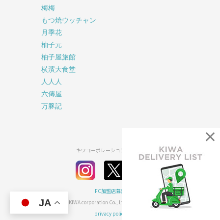
梅梅
もつ焼ウッチャン
月季花
柚子元
柚子屋旅館
横濱大食堂
人人人
六傳屋
万豚記
×
キワコーポレーション公式SNS
FC加盟店募集
JA
2026© KIWA corporation Co., Ltd all rights reserved.
privacy policy