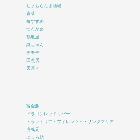
ちょもらんま酒場
青菜
椿すずめ
つるかめ
鶴亀屋
鐵ちゃん
デモデ
田燕居
天蒼々
富金豚
ドラゴンレッドリバー
トラットリア・フィレンツェ・サンタマリア
虎萬元
にょろ助