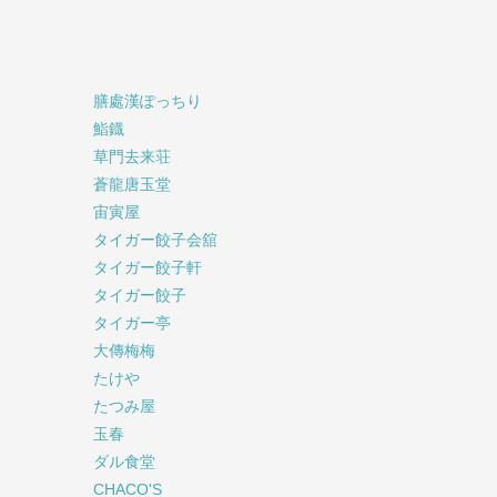
膳處漢ぽっちり
鮨鐡
草門去来荘
蒼龍唐玉堂
宙寅屋
タイガー餃子会舘
タイガー餃子軒
タイガー餃子
タイガー亭
大傳梅梅
たけや
たつみ屋
玉春
ダル食堂
CHACO'S