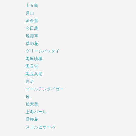
上五島
月山
金金醤
今日萬
暁雲亭
草の花
グリーンパッタイ
黒座暁樓
黒長堂
黒長兵衛
月居
ゴールデンタイガー
暁
暁家菜
上海バール
雪梅花
スコルピオーネ