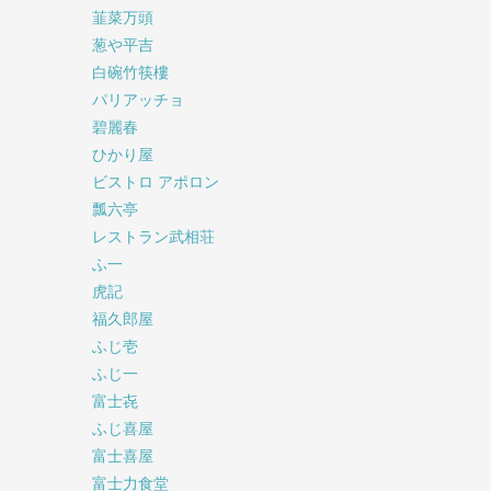
韮菜万頭
葱や平吉
白碗竹筷樓
パリアッチョ
碧麗春
ひかり屋
ビストロ アポロン
瓢六亭
レストラン武相荘
ふ一
虎記
福久郎屋
ふじ壱
ふじ一
富士㐂
ふじ喜屋
富士喜屋
富士力食堂