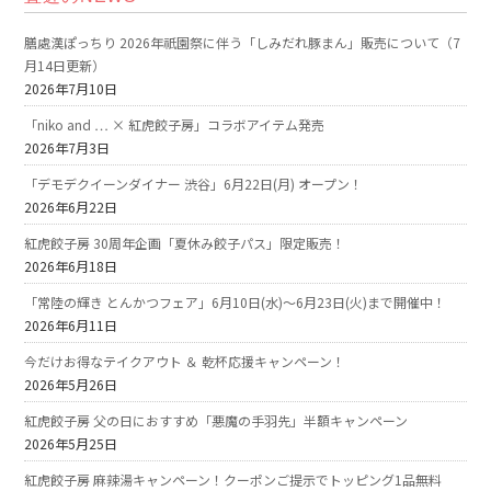
膳處漢ぽっちり 2026年祇園祭に伴う「しみだれ豚まん」販売について（7
月14日更新）
2026年7月10日
「niko and … × 紅虎餃子房」コラボアイテム発売
2026年7月3日
「デモデクイーンダイナー 渋谷」6月22日(月) オープン！
2026年6月22日
紅虎餃子房 30周年企画「夏休み餃子パス」限定販売！
2026年6月18日
「常陸の輝き とんかつフェア」6月10日(水)～6月23日(火)まで開催中！
2026年6月11日
今だけお得なテイクアウト ＆ 乾杯応援キャンペーン！
2026年5月26日
紅虎餃子房 父の日におすすめ「悪魔の手羽先」半額キャンペーン
2026年5月25日
紅虎餃子房 麻辣湯キャンペーン！クーポンご提示でトッピング1品無料