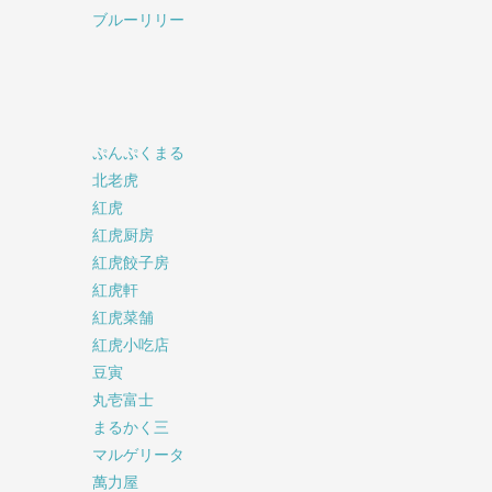
ブルーリリー
ぷんぷくまる
北老虎
紅虎
紅虎厨房
紅虎餃子房
紅虎軒
紅虎菜舗
紅虎小吃店
豆寅
丸壱富士
まるかく三
マルゲリータ
萬力屋