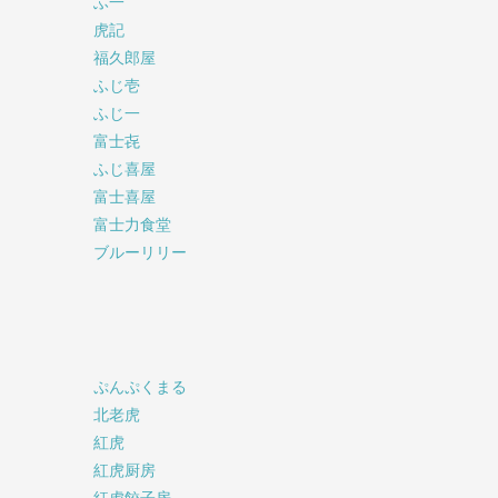
ふ一
虎記
福久郎屋
ふじ壱
ふじ一
富士㐂
ふじ喜屋
富士喜屋
富士力食堂
ブルーリリー
ぷんぷくまる
北老虎
紅虎
紅虎厨房