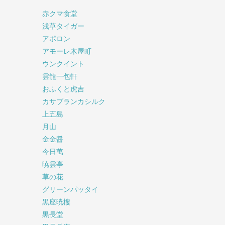
赤クマ食堂
浅草タイガー
アポロン
アモーレ木屋町
ウンクイント
雲龍一包軒
おふくと虎吉
カサブランカシルク
上五島
月山
金金醤
今日萬
暁雲亭
草の花
グリーンパッタイ
黒座暁樓
黒長堂