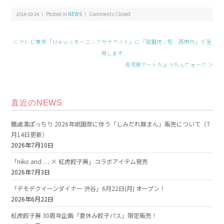
2018-10-24 ｜ Posted in
NEWS
｜
Comments Closed
＜ テレビ東京「Ｎｅｗｓモーニングサテライト」に「龍眉虎ノ尾 西麻布」が登
場します
湯河原アートちょうちんウォーク ＞
直近のNEWS
膳處漢ぽっちり 2026年祇園祭に伴う「しみだれ豚まん」販売について（7
月14日更新）
2026年7月10日
「niko and … × 紅虎餃子房」コラボアイテム発売
2026年7月3日
「デモデクイーンダイナー 渋谷」6月22日(月) オープン！
2026年6月22日
紅虎餃子房 30周年企画「夏休み餃子パス」限定販売！