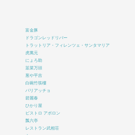
富金豚
ドラゴンレッドリバー
トラットリア・フィレンツェ・サンタマリア
虎萬元
にょろ助
韮菜万頭
葱や平吉
白碗竹筷樓
パリアッチョ
碧麗春
ひかり屋
ビストロ アポロン
瓢六亭
レストラン武相荘