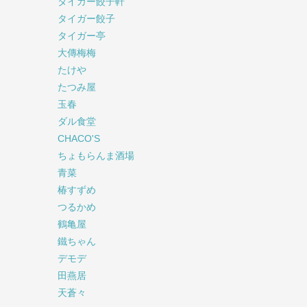
タイガー餃子軒
タイガー餃子
タイガー亭
大傳梅梅
たけや
たつみ屋
玉春
ダル食堂
CHACO'S
ちょもらんま酒場
青菜
椿すずめ
つるかめ
鶴亀屋
鐵ちゃん
デモデ
田燕居
天蒼々