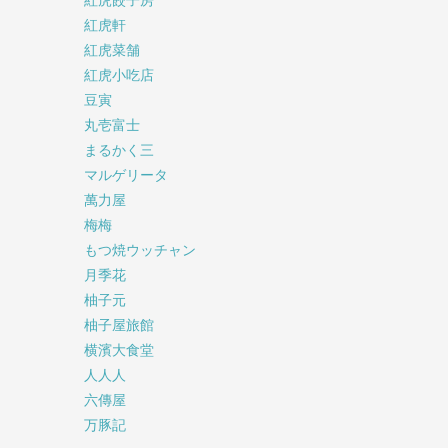
紅虎餃子房
紅虎軒
紅虎菜舗
紅虎小吃店
豆寅
丸壱富士
まるかく三
マルゲリータ
萬力屋
梅梅
もつ焼ウッチャン
月季花
柚子元
柚子屋旅館
横濱大食堂
人人人
六傳屋
万豚記