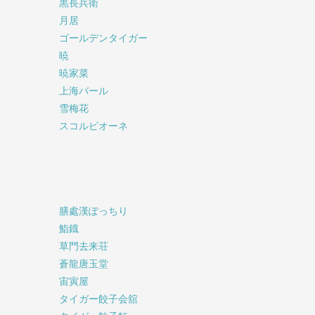
黒長兵衛
月居
ゴールデンタイガー
暁
暁家菜
上海バール
雪梅花
スコルピオーネ
膳處漢ぽっちり
鮨鐡
草門去来荘
蒼龍唐玉堂
宙寅屋
タイガー餃子会舘