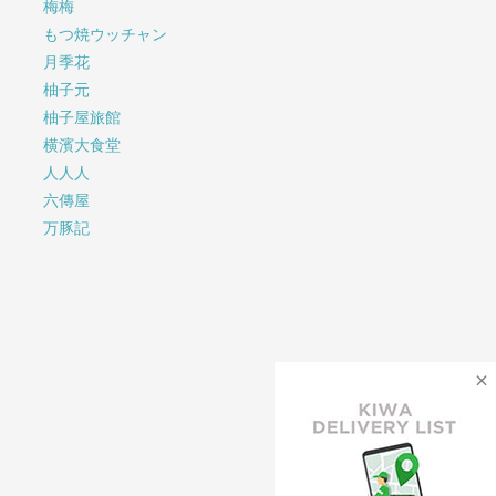
梅梅
もつ焼ウッチャン
月季花
柚子元
柚子屋旅館
横濱大食堂
人人人
六傳屋
万豚記
×