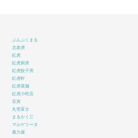
ぷんぷくまる
北老虎
サ
紅虎
紅虎厨房
紅虎餃子房
紅虎軒
紅虎菜舗
紅虎小吃店
豆寅
丸壱富士
まるかく三
マルゲリータ
萬力屋