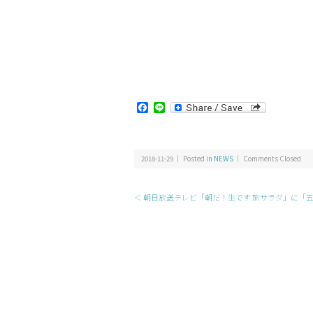
Facebook
Line
2018-11-29 ｜ Posted in
NEWS
｜
Comments Closed
＜ 朝日放送テレビ「朝だ！生です 旅サラダ」に「