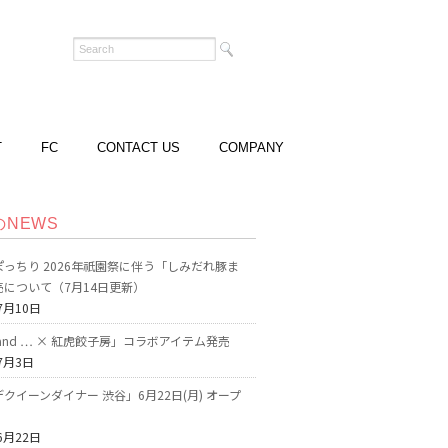
T
FC
CONTACT US
COMPANY
のNEWS
っちり 2026年祇園祭に伴う「しみだれ豚ま
売について（7月14日更新）
7月10日
o and … × 紅虎餃子房」コラボアイテム発売
7月3日
クイーンダイナー 渋谷」6月22日(月) オープ
6月22日