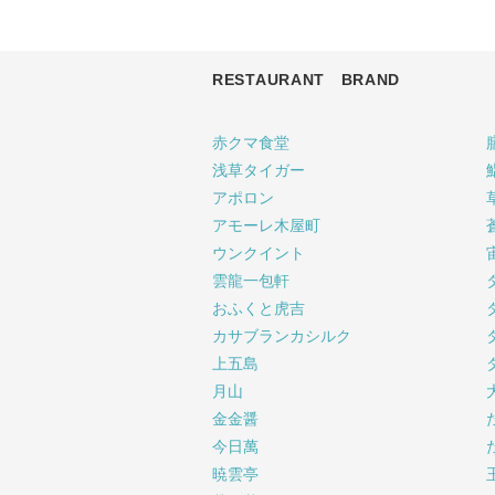
RESTAURANT BRAND
赤クマ食堂
浅草タイガー
アポロン
アモーレ木屋町
ウンクイント
雲龍一包軒
おふくと虎吉
カサブランカシルク
上五島
月山
金金醤
今日萬
暁雲亭