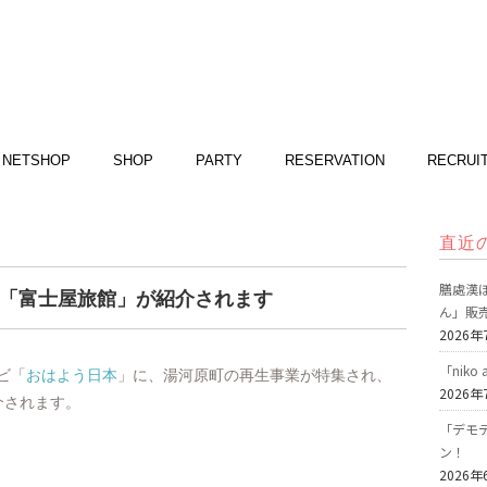
NETSHOP
SHOP
PARTY
RESERVATION
RECRUI
直近
膳處漢ぽ
に「富士屋旅館」が紹介されます
ん」販
2026年
「nik
レビ「
おはよう日本
」に、湯河原町の再生事業が特集され、
2026年
介されます。
「デモデ
ン！
2026年