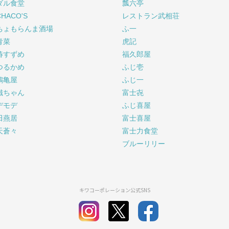
ダル食堂
瓢六亭
CHACO'S
レストラン武相荘
ちょもらんま酒場
ふ一
青菜
虎記
椿すずめ
福久郎屋
つるかめ
ふじ壱
鶴亀屋
ふじ一
鐵ちゃん
富士㐂
デモデ
ふじ喜屋
田燕居
富士喜屋
天蒼々
富士力食堂
ブルーリリー
キワコーポレーション公式SNS