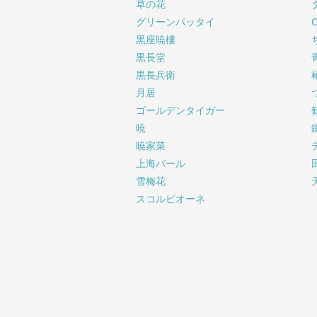
草の花
グリーンパッタイ
黒座暁樓
黒長堂
黒長兵衛
月居
ゴールデンタイガー
暁
暁家菜
上海バール
雪梅花
スコルピオーネ