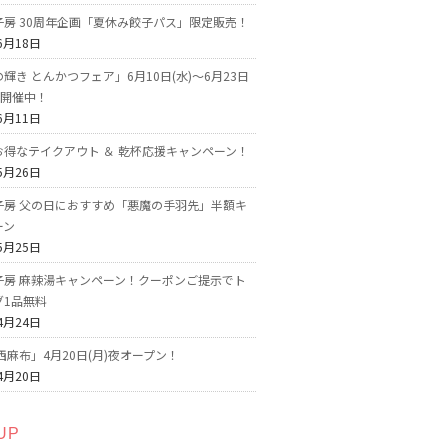
子房 30周年企画「夏休み餃子パス」限定販売！
6月18日
輝き とんかつフェア」6月10日(水)～6月23日
で開催中！
6月11日
お得なテイクアウト ＆ 乾杯応援キャンペーン！
5月26日
子房 父の日におすすめ「悪魔の手羽先」半額キ
ーン
5月25日
子房 麻辣湯キャンペーン！クーポンご提示でト
グ1品無料
4月24日
西麻布」4月20日(月)夜オープン！
4月20日
UP