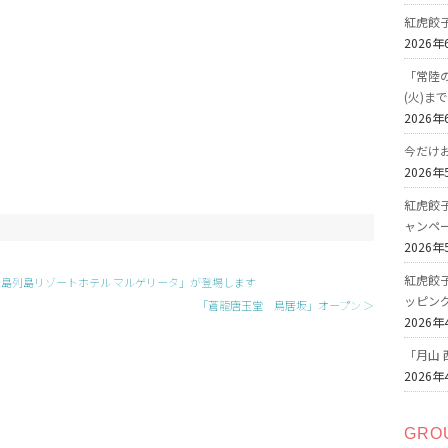
紅虎餃
2026年
「常陸の
(火)ま
2026年
今だけ
2026年
紅虎餃
ャンペ
2026年
紅虎餃
五島列島リゾートホテル マルゲリータ」が登場します
ッピン
「蒼龍唐玉堂 鳥居坂」オープン ＞
2026年
「月山 
2026年
GRO