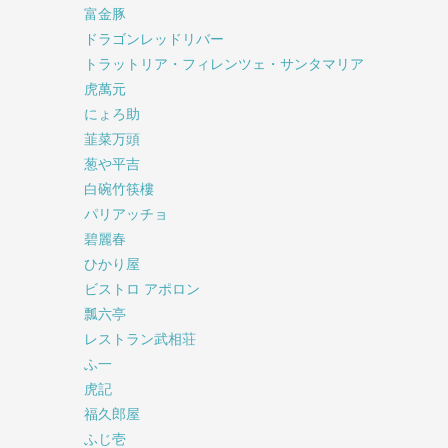
富金豚
ドラゴンレッドリバー
トラットリア・フィレンツェ・サンタマリア
虎萬元
にょろ助
韮菜万頭
葱や平吉
白碗竹筷樓
パリアッチョ
碧麗春
ひかり屋
ビストロ アポロン
瓢六亭
レストラン武相荘
ふ一
虎記
福久郎屋
ふじ壱