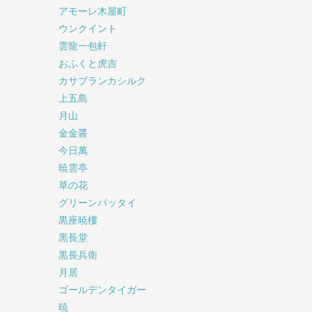
アモーレ木屋町
ウンクイント
雲龍一包軒
おふくと虎吉
カサブランカシルク
上五島
月山
金金醤
今日萬
暁雲亭
草の花
グリーンパッタイ
黒座暁樓
黒長堂
黒長兵衛
月居
ゴールデンタイガー
暁