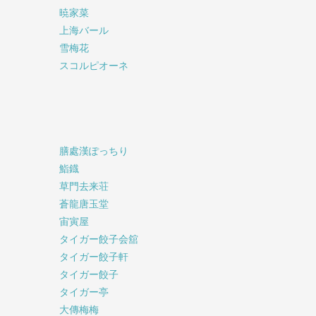
暁家菜
上海バール
雪梅花
スコルピオーネ
膳處漢ぽっちり
鮨鐡
草門去来荘
蒼龍唐玉堂
宙寅屋
タイガー餃子会舘
タイガー餃子軒
タイガー餃子
タイガー亭
大傳梅梅