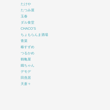
たけや
たつみ屋
玉春
ダル食堂
CHACO'S
ちょもらんま酒場
青菜
椿すずめ
つるかめ
鶴亀屋
鐵ちゃん
デモデ
田燕居
天蒼々