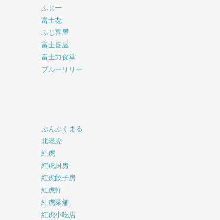
ふじ一
富士㐂
ふじ喜屋
富士喜屋
富士力食堂
ブルーリリー
ぷんぷくまる
北老虎
紅虎
紅虎厨房
紅虎餃子房
紅虎軒
紅虎菜舗
紅虎小吃店