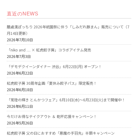
直近のNEWS
膳處漢ぽっちり 2026年祇園祭に伴う「しみだれ豚まん」販売について（7
月14日更新）
2026年7月10日
「niko and … × 紅虎餃子房」コラボアイテム発売
2026年7月3日
「デモデクイーンダイナー 渋谷」6月22日(月) オープン！
2026年6月22日
紅虎餃子房 30周年企画「夏休み餃子パス」限定販売！
2026年6月18日
「常陸の輝き とんかつフェア」6月10日(水)～6月23日(火)まで開催中！
2026年6月11日
今だけお得なテイクアウト ＆ 乾杯応援キャンペーン！
2026年5月26日
紅虎餃子房 父の日におすすめ「悪魔の手羽先」半額キャンペーン