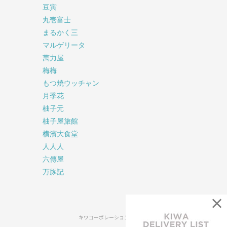
豆寅
丸壱富士
まるかく三
マルゲリータ
萬力屋
梅梅
もつ焼ウッチャン
月季花
柚子元
柚子屋旅館
横濱大食堂
人人人
六傳屋
万豚記
×
キワコーポレーション公式SNS