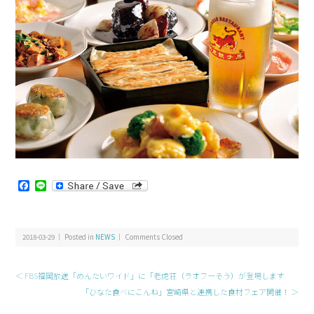
Facebook
Line
2018-03-29 ｜ Posted in
NEWS
｜
Comments Closed
＜ FBS福岡放送「めんたいワイド」に「老虎荘（ラオフーそう）が登場します
「ひなた食べにこんね」宮崎県と連携した食材フェア開催！ ＞