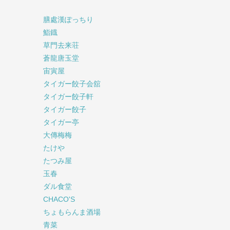
膳處漢ぽっちり
鮨鐡
草門去来荘
蒼龍唐玉堂
宙寅屋
タイガー餃子会舘
タイガー餃子軒
タイガー餃子
タイガー亭
大傳梅梅
たけや
たつみ屋
玉春
ダル食堂
CHACO'S
ちょもらんま酒場
青菜