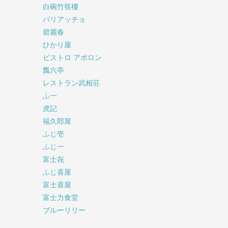
白碗竹筷樓
パリアッチョ
碧麗春
ひかり屋
ビストロ アポロン
瓢六亭
レストラン武相荘
ふ一
虎記
福久郎屋
ふじ壱
ふじ一
富士㐂
ふじ喜屋
富士喜屋
富士力食堂
ブルーリリー