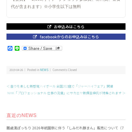
代が含まれます）※小学生以下は無料
お申込みはこちら
facebookからのお申込みはこちら
Facebook
Line
2019-04-26 ｜ Posted in
NEWS
｜
Comments Closed
＜ 香りを楽しむ新感覚ハイボール 全国202店で「ジャーハイフェア」開催
NHK「プロフェッショナル 仕事の流儀」にサカエヤ新保吉伸氏が特集されます ＞
直近のNEWS
膳處漢ぽっちり 2026年祇園祭に伴う「しみだれ豚まん」販売について（7