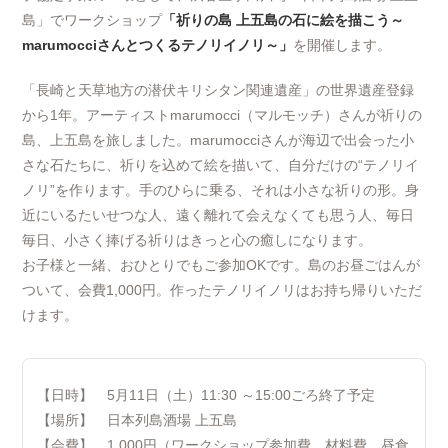
島」でワークショップ
「祈りの島 上五島の石に絵を描こう～
marumocciさんとつくるテノリイノリ～」
を開催します。
「長崎と天草地方の潜伏キリシタン関連遺産」の世界遺産登録
から1年。アーティストmarumocci（マルモッチ）さんが祈りの
島、上五島を旅しました。marumocciさんが海辺で出会った小
さな石たちに、祈りを込めて絵を描いて、自分だけの“テノリイ
ノリ”を作ります。手のひらに乗る、それは小さな祈りの形。身
近にいるたいせつな人、遠く離れて会えなくても思う人、毎日
毎日、小さく捧げる祈りはきっと心の癒しになります。
お子様と一緒、おひとりでもご参加OKです。島のお昼ごはんが
ついて、会費1,000円。作ったテノリイノリはお持ち帰りいただ
けます。
【日時】 5月11日（土）11:30 ～15:00ごろ終了予定
【場所】 日本列島酒場 上五島
【会費】 1,000円（ワークショップ参加費、材料費、昼食