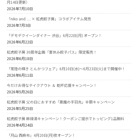
月14日更新）
2026年7月10日
「niko and … × 紅虎餃子房」コラボアイテム発売
2026年7月3日
「デモデクイーンダイナー 渋谷」6月22日(月) オープン！
2026年6月22日
紅虎餃子房 30周年企画「夏休み餃子パス」限定販売！
2026年6月18日
「常陸の輝き とんかつフェア」6月10日(水)～6月23日(火)まで開催中！
2026年6月11日
今だけお得なテイクアウト ＆ 乾杯応援キャンペーン！
2026年5月26日
紅虎餃子房 父の日におすすめ「悪魔の手羽先」半額キャンペーン
2026年5月25日
紅虎餃子房 麻辣湯キャンペーン！クーポンご提示でトッピング1品無料
2026年4月24日
「月山 西麻布」4月20日(月)夜オープン！