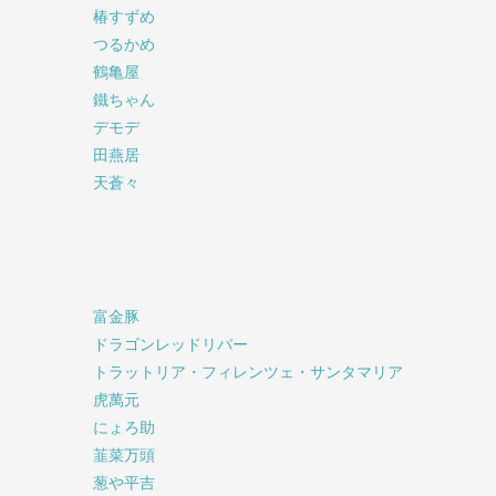
椿すずめ
つるかめ
鶴亀屋
鐵ちゃん
デモデ
田燕居
天蒼々
富金豚
ドラゴンレッドリバー
トラットリア・フィレンツェ・サンタマリア
虎萬元
にょろ助
韮菜万頭
葱や平吉