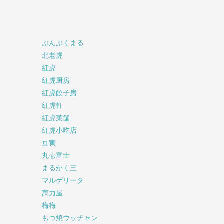
ぷんぷくまる
北老虎
紅虎
紅虎厨房
紅虎餃子房
紅虎軒
紅虎菜舗
紅虎小吃店
豆寅
丸壱富士
まるかく三
マルゲリータ
萬力屋
梅梅
もつ焼ウッチャン