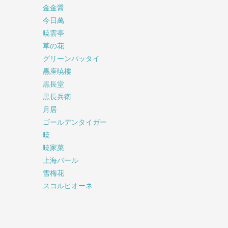
金金醤
今日萬
暁雲亭
草の花
グリーンパッタイ
黒座暁樓
黒長堂
黒長兵衛
月居
ゴールデンタイガー
暁
暁家菜
上海バール
雪梅花
スコルピオーネ