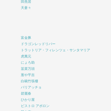
田燕居
天蒼々
富金豚
ドラゴンレッドリバー
トラットリア・フィレンツェ・サンタマリア
虎萬元
にょろ助
韮菜万頭
葱や平吉
白碗竹筷樓
パリアッチョ
碧麗春
ひかり屋
ビストロ アポロン