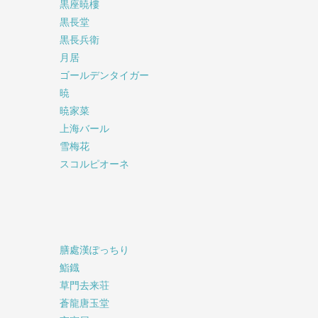
黒座暁樓
黒長堂
黒長兵衛
月居
ゴールデンタイガー
暁
暁家菜
上海バール
雪梅花
スコルピオーネ
膳處漢ぽっちり
鮨鐡
草門去来荘
蒼龍唐玉堂