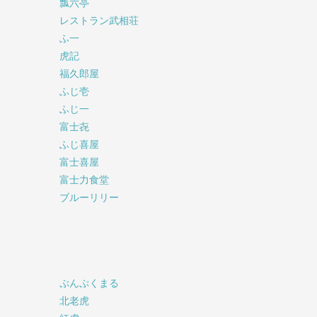
瓢六亭
レストラン武相荘
ふ一
虎記
福久郎屋
ふじ壱
ふじ一
富士㐂
ふじ喜屋
富士喜屋
富士力食堂
ブルーリリー
ぷんぷくまる
北老虎