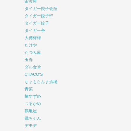
宙寅屋
タイガー餃子会舘
タイガー餃子軒
タイガー餃子
タイガー亭
大傳梅梅
たけや
たつみ屋
玉春
ダル食堂
CHACO'S
ちょもらんま酒場
青菜
椿すずめ
つるかめ
鶴亀屋
鐵ちゃん
デモデ