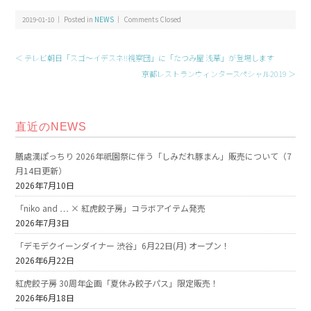
2019-01-10 ｜ Posted in
NEWS
｜
Comments Closed
＜ テレビ朝日「スゴ～イデスネ!!視察団」に「たつみ屋 浅草」が登場します
京都レストランウィンタースペシャル2019 ＞
直近のNEWS
膳處漢ぽっちり 2026年祇園祭に伴う「しみだれ豚まん」販売について（7
月14日更新）
2026年7月10日
「niko and … × 紅虎餃子房」コラボアイテム発売
2026年7月3日
「デモデクイーンダイナー 渋谷」6月22日(月) オープン！
2026年6月22日
紅虎餃子房 30周年企画「夏休み餃子パス」限定販売！
2026年6月18日