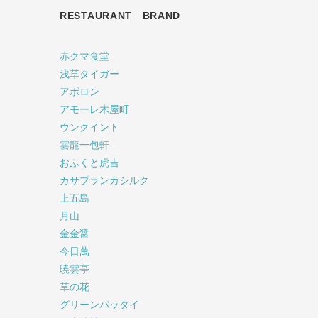
RESTAURANT BRAND
赤クマ食堂
浅草タイガー
アポロン
アモーレ木屋町
ウンクイント
雲龍一包軒
おふくと虎吉
カサブランカシルク
上五島
月山
金金醤
今日萬
暁雲亭
草の花
グリーンパッタイ