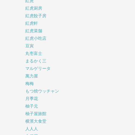
紅虎
紅虎厨房
紅虎餃子房
紅虎軒
紅虎菜舗
紅虎小吃店
豆寅
丸壱富士
まるかく三
マルゲリータ
萬力屋
梅梅
もつ焼ウッチャン
月季花
柚子元
柚子屋旅館
横濱大食堂
人人人