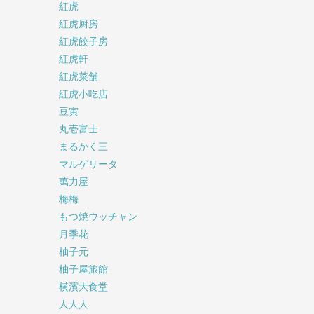
紅虎
紅虎厨房
紅虎餃子房
紅虎軒
紅虎菜舗
紅虎小吃店
豆寅
丸壱富士
まるかく三
マルゲリータ
萬力屋
梅梅
もつ焼ウッチャン
月季花
柚子元
柚子屋旅館
横濱大食堂
人人人