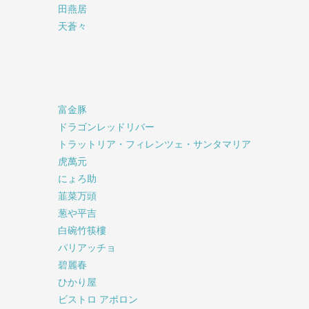
田燕居
天蒼々
富金豚
ドラゴンレッドリバー
トラットリア・フィレンツェ・サンタマリア
虎萬元
にょろ助
韮菜万頭
葱や平吉
白碗竹筷樓
パリアッチョ
碧麗春
ひかり屋
ビストロ アポロン