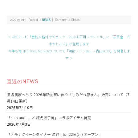
2020-02-04 ｜ Posted in
NEWS
｜
Comments Closed
＜ ABCテレビ「芸能人格付けチェック！2020お正月スペシャル」に「黒長堂 六
本木ヒルズ」が登場します
今年も青山Farmers Market@UNUにて「焼酎ノンジョルノ青山2020」を開催しま
す ＞
直近のNEWS
膳處漢ぽっちり 2026年祇園祭に伴う「しみだれ豚まん」販売について（7
月14日更新）
2026年7月10日
「niko and … × 紅虎餃子房」コラボアイテム発売
2026年7月3日
「デモデクイーンダイナー 渋谷」6月22日(月) オープン！