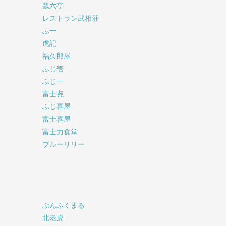
瓢六亭
レストラン武相荘
ふ一
虎記
福久郎屋
ふじ壱
ふじ一
富士㐂
ふじ喜屋
富士喜屋
富士力食堂
ブルーリリー
ぷんぷくまる
北老虎