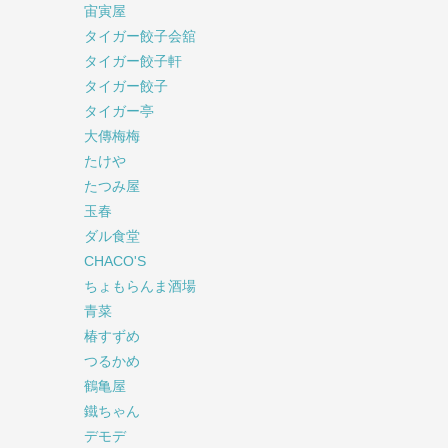
宙寅屋
タイガー餃子会舘
タイガー餃子軒
タイガー餃子
タイガー亭
大傳梅梅
たけや
たつみ屋
玉春
ダル食堂
CHACO'S
ちょもらんま酒場
青菜
椿すずめ
つるかめ
鶴亀屋
鐵ちゃん
デモデ