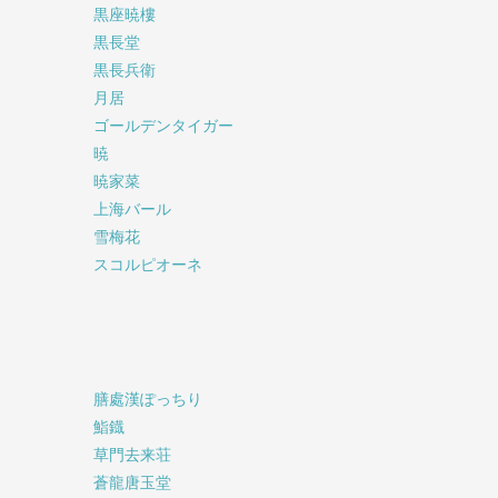
黒座暁樓
黒長堂
黒長兵衛
月居
ゴールデンタイガー
暁
暁家菜
上海バール
雪梅花
スコルピオーネ
膳處漢ぽっちり
鮨鐡
草門去来荘
蒼龍唐玉堂