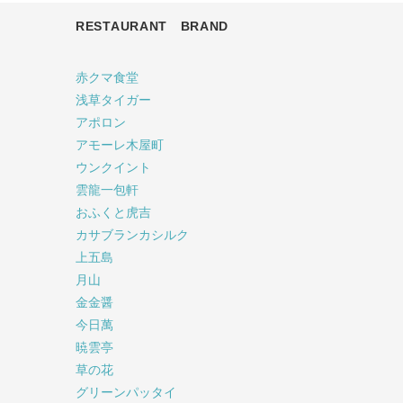
RESTAURANT BRAND
赤クマ食堂
浅草タイガー
アポロン
アモーレ木屋町
ウンクイント
雲龍一包軒
おふくと虎吉
カサブランカシルク
上五島
月山
金金醤
今日萬
暁雲亭
草の花
グリーンパッタイ