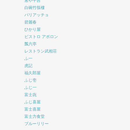
葱や平吉
白碗竹筷樓
パリアッチョ
碧麗春
ひかり屋
ビストロ アポロン
瓢六亭
レストラン武相荘
ふ一
虎記
福久郎屋
ふじ壱
ふじ一
富士㐂
ふじ喜屋
富士喜屋
富士力食堂
ブルーリリー