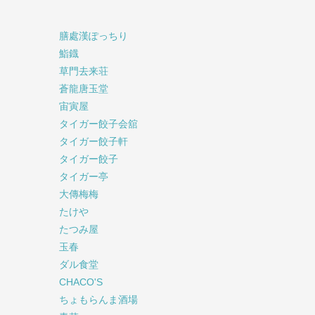
膳處漢ぽっちり
鮨鐡
草門去来荘
蒼龍唐玉堂
宙寅屋
タイガー餃子会舘
タイガー餃子軒
タイガー餃子
タイガー亭
大傳梅梅
たけや
たつみ屋
玉春
ダル食堂
CHACO'S
ちょもらんま酒場