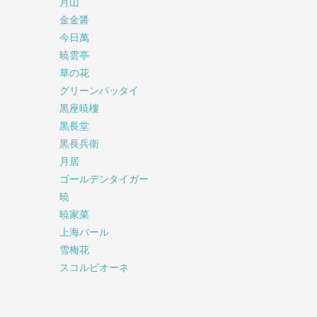
月山
金金醤
今日萬
暁雲亭
草の花
グリーンパッタイ
黒座暁樓
黒長堂
黒長兵衛
月居
ゴールデンタイガー
暁
暁家菜
上海バール
雪梅花
スコルピオーネ