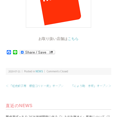
お取り扱い店舗は
こちら
Facebook
Line
2020-07-21 ｜ Posted in
NEWS
｜
Comments Closed
＜ 「紅虎餃子房 銀座コリドー街」オープン
「にょろ助 赤坂」オープン ＞
直近のNEWS
膳處漢ぽっちり 2026年祇園祭に伴う「しみだれ豚まん」販売について（7