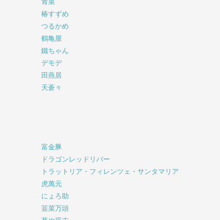
青菜
椿すずめ
つるかめ
鶴亀屋
鐵ちゃん
デモデ
田燕居
天蒼々
富金豚
ドラゴンレッドリバー
トラットリア・フィレンツェ・サンタマリア
虎萬元
にょろ助
韮菜万頭