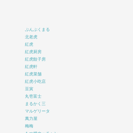
ぷんぷくまる
北老虎
紅虎
紅虎厨房
紅虎餃子房
紅虎軒
紅虎菜舗
紅虎小吃店
豆寅
丸壱富士
まるかく三
マルゲリータ
萬力屋
梅梅