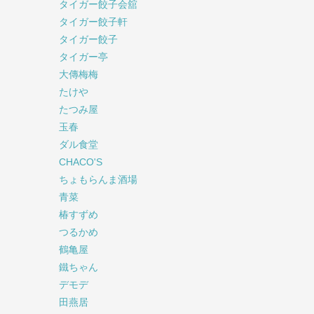
タイガー餃子会舘
タイガー餃子軒
タイガー餃子
タイガー亭
大傳梅梅
たけや
たつみ屋
玉春
ダル食堂
CHACO'S
ちょもらんま酒場
青菜
椿すずめ
つるかめ
鶴亀屋
鐵ちゃん
デモデ
田燕居