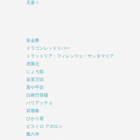
天蒼々
富金豚
ドラゴンレッドリバー
トラットリア・フィレンツェ・サンタマリア
虎萬元
にょろ助
韮菜万頭
葱や平吉
白碗竹筷樓
パリアッチョ
碧麗春
ひかり屋
ビストロ アポロン
瓢六亭