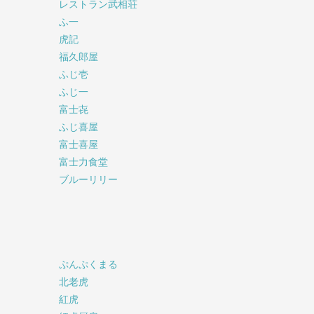
レストラン武相荘
ふ一
虎記
福久郎屋
ふじ壱
ふじ一
富士㐂
ふじ喜屋
富士喜屋
富士力食堂
ブルーリリー
ぷんぷくまる
北老虎
紅虎