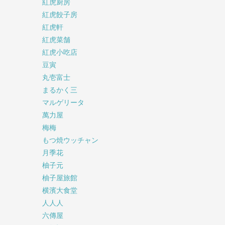
紅虎厨房
紅虎餃子房
紅虎軒
紅虎菜舗
紅虎小吃店
豆寅
丸壱富士
まるかく三
マルゲリータ
萬力屋
梅梅
もつ焼ウッチャン
月季花
柚子元
柚子屋旅館
横濱大食堂
人人人
六傳屋