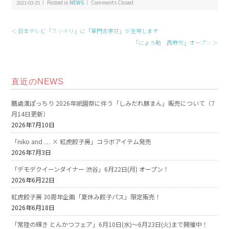
2021-03-25 ｜ Posted in
NEWS
｜
Comments Closed
＜ 日本テレビ「スッキリ」に「草門去来荘」が登場します
「にょろ助 西麻布」オープン ＞
直近のNEWS
膳處漢ぽっちり 2026年祇園祭に伴う「しみだれ豚まん」販売について（7
月14日更新）
2026年7月10日
「niko and … × 紅虎餃子房」コラボアイテム発売
2026年7月3日
「デモデクイーンダイナー 渋谷」6月22日(月) オープン！
2026年6月22日
紅虎餃子房 30周年企画「夏休み餃子パス」限定販売！
2026年6月18日
「常陸の輝き とんかつフェア」6月10日(水)～6月23日(火)まで開催中！