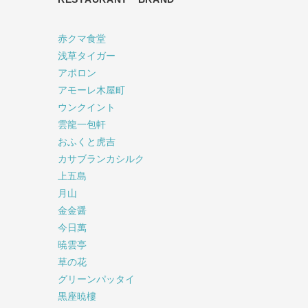
赤クマ食堂
浅草タイガー
アポロン
アモーレ木屋町
ウンクイント
雲龍一包軒
おふくと虎吉
カサブランカシルク
上五島
月山
金金醤
今日萬
暁雲亭
草の花
グリーンパッタイ
黒座暁樓