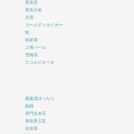
黒長堂
黒長兵衛
月居
ゴールデンタイガー
暁
暁家菜
上海バール
雪梅花
スコルピオーネ
膳處漢ぽっちり
鮨鐡
草門去来荘
蒼龍唐玉堂
宙寅屋