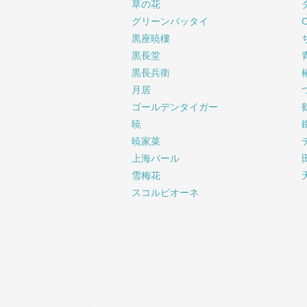
草の花
グリーンパッタイ
黒座暁樓
黒長堂
黒長兵衛
月居
ゴールデンタイガー
暁
暁家菜
上海バール
雪梅花
スコルピオーネ