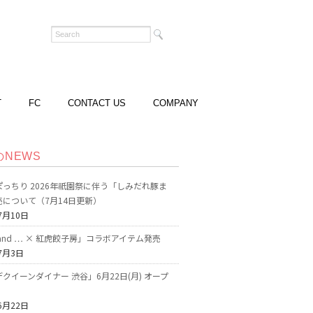
T
FC
CONTACT US
COMPANY
のNEWS
っちり 2026年祇園祭に伴う「しみだれ豚ま
売について（7月14日更新）
7月10日
o and … × 紅虎餃子房」コラボアイテム発売
7月3日
クイーンダイナー 渋谷」6月22日(月) オープ
6月22日