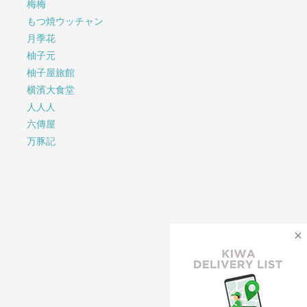
梅梅
もつ焼ウッチャン
月季花
柚子元
柚子屋旅館
横濱大食堂
人人人
六傳屋
万豚記
×