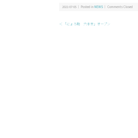
2021-07-05 ｜ Posted in
NEWS
｜
Comments Closed
＜ 「にょろ助 六本木」オープン