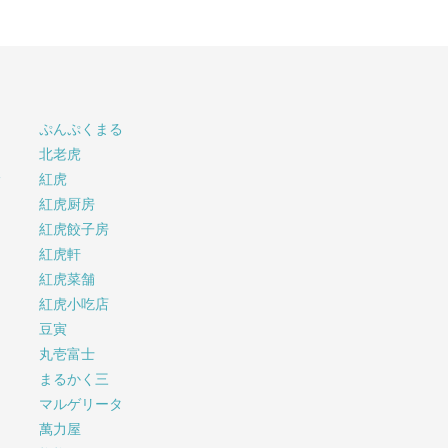
ぷんぷくまる
北老虎
サ
紅虎
紅虎厨房
紅虎餃子房
紅虎軒
紅虎菜舗
紅虎小吃店
豆寅
丸壱富士
まるかく三
マルゲリータ
萬力屋