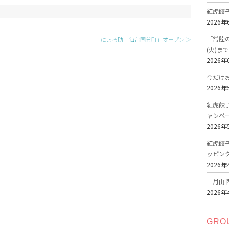
紅虎餃
2026年
「常陸の
「にょろ助 仙台国分町」オープン ＞
(火)ま
2026年
今だけ
2026年
紅虎餃
ャンペ
2026年
紅虎餃
ッピン
2026年
「月山 
2026年
GRO