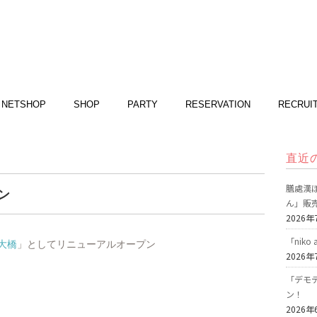
NETSHOP
SHOP
PARTY
RESERVATION
RECRUI
直近
膳處漢ぽ
ン
ん」販
2026年
「nik
大橋
」としてリニューアルオープン
2026年
「デモデ
ン！
2026年