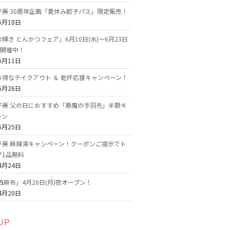
子房 30周年企画「夏休み餃子パス」限定販売！
6月18日
輝き とんかつフェア」6月10日(水)～6月23日
で開催中！
6月11日
お得なテイクアウト ＆ 乾杯応援キャンペーン！
5月26日
子房 父の日におすすめ「悪魔の手羽先」半額キ
ーン
5月25日
子房 麻辣湯キャンペーン！クーポンご提示でト
グ1品無料
4月24日
西麻布」4月20日(月)夜オープン！
4月20日
UP