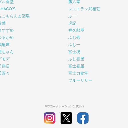
ダル食堂
瓢六亭
CHACO'S
レストラン武相荘
ちょもらんま酒場
ふ一
青菜
虎記
椿すずめ
福久郎屋
つるかめ
ふじ壱
鶴亀屋
ふじ一
鐵ちゃん
富士㐂
デモデ
ふじ喜屋
田燕居
富士喜屋
天蒼々
富士力食堂
ブルーリリー
キワコーポレーション公式SNS