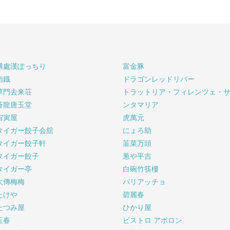
膳處漢ぽっちり
富金豚
鮨鐡
ドラゴンレッドリバー
草門去来荘
トラットリア・フィレンツェ・
蒼龍唐玉堂
ンタマリア
宙寅屋
虎萬元
タイガー餃子会舘
にょろ助
タイガー餃子軒
韮菜万頭
タイガー餃子
葱や平吉
タイガー亭
白碗竹筷樓
大傳梅梅
パリアッチョ
たけや
碧麗春
たつみ屋
ひかり屋
玉春
ビストロ アポロン