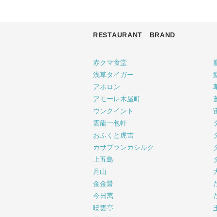
RESTAURANT BRAND
赤クマ食堂
浅草タイガー
アポロン
アモーレ木屋町
ウンクイント
雲龍一包軒
おふくと虎吉
カサブランカシルク
上五島
月山
金金醤
今日萬
暁雲亭