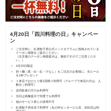
4月20日「四川料理の日」キャンペー
ン
ご注文時に、紅虎餃子房公式インスタグラムに投稿されている
クーポン画面をご提示ください。
（注文後のクーポン画面提示は、無効ですのでご注意くださ
い。）
4月20日限定
担々麺（黒・白・紅・汁なし）をご注文のお客様に、生ビール
を1杯プレゼント
１来店でおひとり様1回限り利用可（グループで来店の方は、人
数分ご利用可）
店内飲食の方のみ利用可
当日は画像提示で何度でも利用可
他のサービス券との併用不可
紅虎餃子房全店で利用可（丸の内センタービル店、浜松店は利