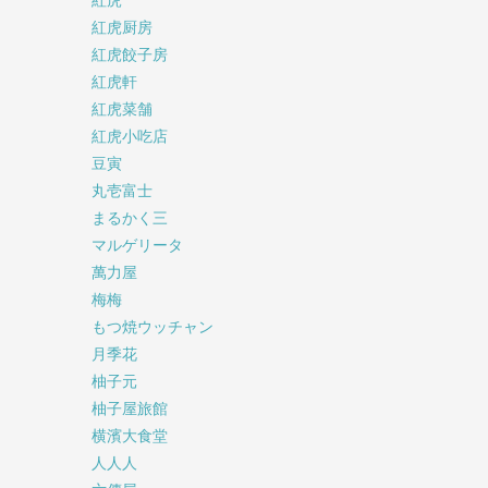
紅虎
紅虎厨房
紅虎餃子房
紅虎軒
紅虎菜舗
紅虎小吃店
豆寅
丸壱富士
まるかく三
マルゲリータ
萬力屋
梅梅
もつ焼ウッチャン
月季花
柚子元
柚子屋旅館
横濱大食堂
人人人