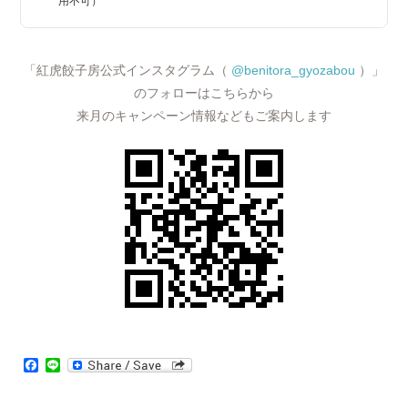
用不可）
「紅虎餃子房公式インスタグラム（
@benitora_gyozabou
）」
のフォローはこちらから
来月のキャンペーン情報などもご案内します
Facebook
Line