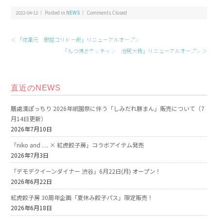
2022-04-12 ｜ Posted in
NEWS
｜
Comments Closed
＜ 「虎萬元 銀座コリドー街」リニューアルオープン
「もつ焼きウッチャン 池尻大橋」リニューアルオープン ＞
直近のNEWS
膳處漢ぽっちり 2026年祇園祭に伴う「しみだれ豚まん」販売について（7
月14日更新）
2026年7月10日
「niko and … × 紅虎餃子房」コラボアイテム発売
2026年7月3日
「デモデクイーンダイナー 渋谷」6月22日(月) オープン！
2026年6月22日
紅虎餃子房 30周年企画「夏休み餃子パス」限定販売！
2026年6月18日