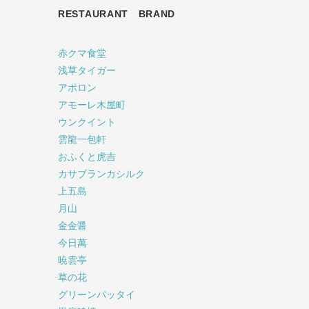
RESTAURANT BRAND
赤クマ食堂
浅草タイガー
アポロン
アモーレ木屋町
ウンクイント
雲龍一包軒
おふくと虎吉
カサブランカシルク
上五島
月山
金金醤
今日萬
暁雲亭
草の花
グリーンパッタイ