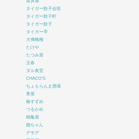
宙寅屋
タイガー餃子会舘
タイガー餃子軒
タイガー餃子
タイガー亭
大傳梅梅
たけや
たつみ屋
玉春
ダル食堂
CHACO'S
ちょもらんま酒場
青菜
椿すずめ
つるかめ
鶴亀屋
鐵ちゃん
デモデ