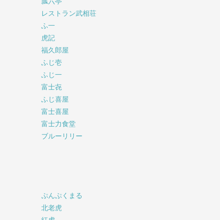
瓢六亭
レストラン武相荘
ふ一
虎記
福久郎屋
ふじ壱
ふじ一
富士㐂
ふじ喜屋
富士喜屋
富士力食堂
ブルーリリー
ぷんぷくまる
北老虎