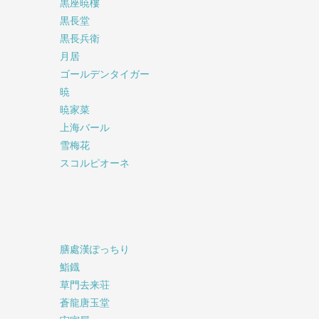
黒座暁樓
黒長堂
黒長兵衛
月居
ゴールデンタイガー
暁
暁家菜
上海バール
雪梅花
スコルピオーネ
膳處漢ぽっちり
鮨鐡
草門去来荘
蒼龍唐玉堂