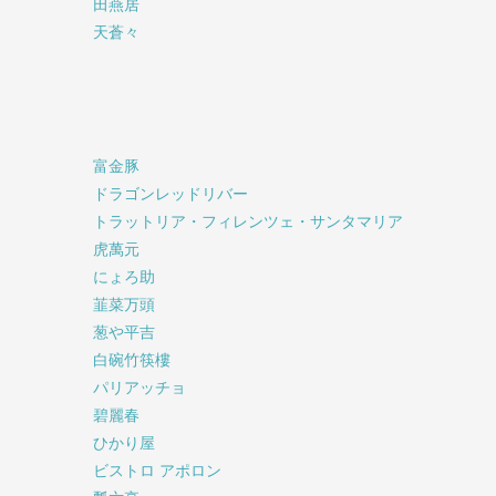
田燕居
天蒼々
富金豚
ドラゴンレッドリバー
トラットリア・フィレンツェ・サンタマリア
虎萬元
にょろ助
韮菜万頭
葱や平吉
白碗竹筷樓
パリアッチョ
碧麗春
ひかり屋
ビストロ アポロン