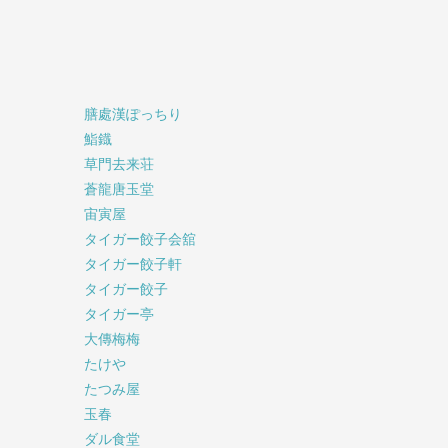
膳處漢ぽっちり
鮨鐡
草門去来荘
蒼龍唐玉堂
宙寅屋
タイガー餃子会舘
タイガー餃子軒
タイガー餃子
タイガー亭
大傳梅梅
たけや
たつみ屋
玉春
ダル食堂