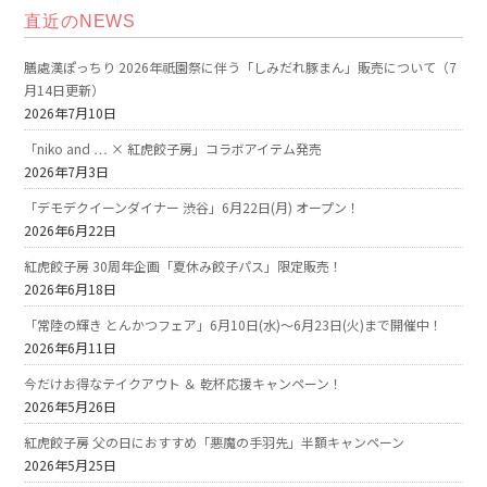
直近のNEWS
膳處漢ぽっちり 2026年祇園祭に伴う「しみだれ豚まん」販売について（7
月14日更新）
2026年7月10日
「niko and … × 紅虎餃子房」コラボアイテム発売
2026年7月3日
「デモデクイーンダイナー 渋谷」6月22日(月) オープン！
2026年6月22日
紅虎餃子房 30周年企画「夏休み餃子パス」限定販売！
2026年6月18日
「常陸の輝き とんかつフェア」6月10日(水)～6月23日(火)まで開催中！
2026年6月11日
今だけお得なテイクアウト ＆ 乾杯応援キャンペーン！
2026年5月26日
紅虎餃子房 父の日におすすめ「悪魔の手羽先」半額キャンペーン
2026年5月25日