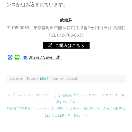
ンスが組み込まれています。
武相荘
〒195-0053 東京都町田市能ヶ谷7丁目3番2号 旧白洲邸 武相荘
TEL 042-708-8633
ご購入はこちら
Facebook
Line
2022-08-02 ｜ Posted in
NEWS
｜
Comments Closed
＜ 「Kiwa Bazaar（キワバザール）」新商品 「ホテルマルゲリータ オリジナル商
品」のご紹介
紅虎餃子房8月のキャンペーンは、好吃（ハオチー）肉の日8/29。 人気の肉料理３
品から１品選んで半額に！ ＞