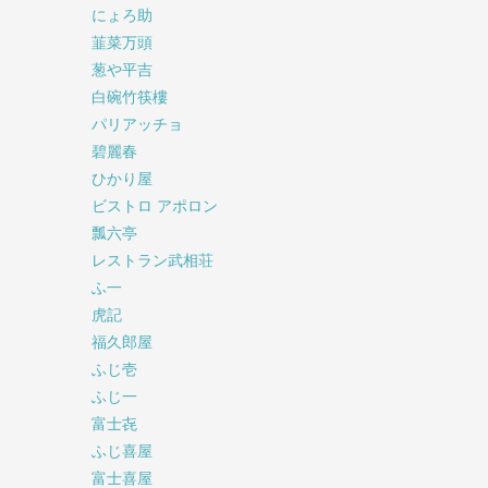
にょろ助
韮菜万頭
葱や平吉
白碗竹筷樓
パリアッチョ
碧麗春
ひかり屋
ビストロ アポロン
瓢六亭
レストラン武相荘
ふ一
虎記
福久郎屋
ふじ壱
ふじ一
富士㐂
ふじ喜屋
富士喜屋