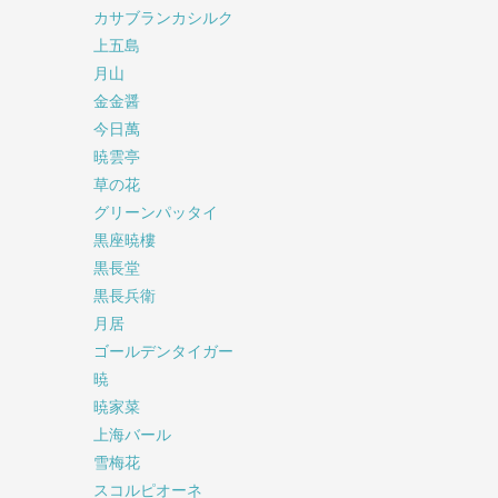
カサブランカシルク
上五島
月山
金金醤
今日萬
暁雲亭
草の花
グリーンパッタイ
黒座暁樓
黒長堂
黒長兵衛
月居
ゴールデンタイガー
暁
暁家菜
上海バール
雪梅花
スコルピオーネ