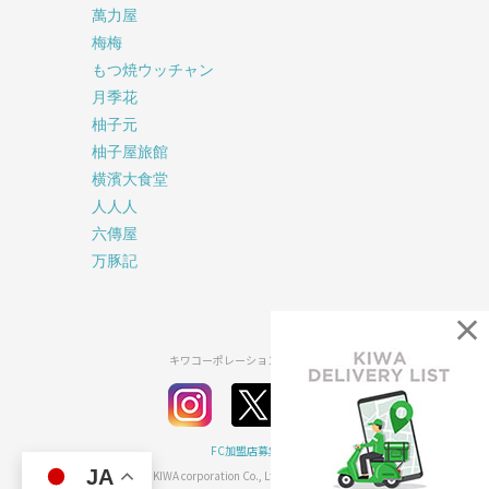
萬力屋
梅梅
もつ焼ウッチャン
月季花
柚子元
柚子屋旅館
横濱大食堂
人人人
六傳屋
万豚記
×
キワコーポレーション公式SNS
FC加盟店募集
JA
2026© KIWA corporation Co., Ltd all rights reserved.