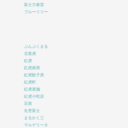
富士力食堂
ブルーリリー
ぷんぷくまる
北老虎
紅虎
紅虎厨房
紅虎餃子房
紅虎軒
紅虎菜舗
紅虎小吃店
豆寅
丸壱富士
まるかく三
マルゲリータ