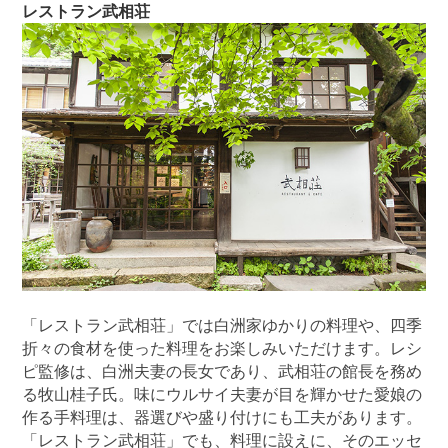
レストラン武相荘
「レストラン武相荘」では白洲家ゆかりの料理や、四季
折々の食材を使った料理をお楽しみいただけます。レシ
ピ監修は、白洲夫妻の長女であり、武相荘の館長を務め
る牧山桂子氏。味にウルサイ夫妻が目を輝かせた愛娘の
作る手料理は、器選びや盛り付けにも工夫があります。
「レストラン武相荘」でも、料理に設えに、そのエッセ