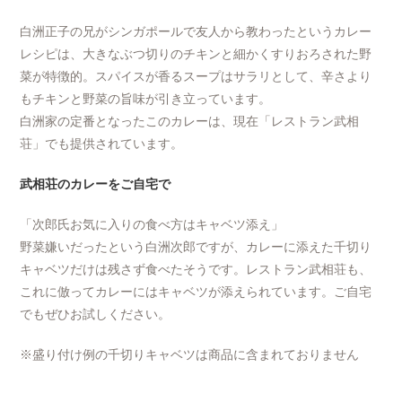
白洲正子の兄がシンガポールで友人から教わったというカレー
レシピは、大きなぶつ切りのチキンと細かくすりおろされた野
菜が特徴的。スパイスが香るスープはサラリとして、辛さより
もチキンと野菜の旨味が引き立っています。
白洲家の定番となったこのカレーは、現在「レストラン武相
荘」でも提供されています。
武相荘のカレーをご自宅で
「次郎氏お気に入りの食べ方はキャベツ添え」
野菜嫌いだったという白洲次郎ですが、カレーに添えた千切り
キャベツだけは残さず食べたそうです。レストラン武相荘も、
これに倣ってカレーにはキャベツが添えられています。ご自宅
でもぜひお試しください。
※盛り付け例の千切りキャベツは商品に含まれておりません