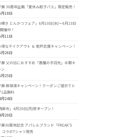
子房 30周年企画「夏休み餃子パス」限定販売！
6月18日
輝き とんかつフェア」6月10日(水)～6月23日
で開催中！
6月11日
お得なテイクアウト ＆ 乾杯応援キャンペーン！
5月26日
子房 父の日におすすめ「悪魔の手羽先」半額キ
ーン
5月25日
子房 麻辣湯キャンペーン！クーポンご提示でト
グ1品無料
4月24日
西麻布」4月20日(月)夜オープン！
4月20日
房30周年記念 アパレルブランド「FREAK’S
E」コラボTシャツ発売