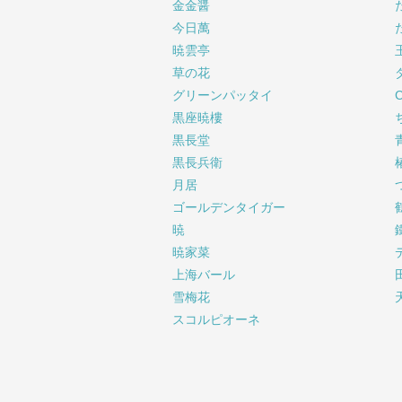
金金醤
今日萬
暁雲亭
草の花
グリーンパッタイ
黒座暁樓
黒長堂
黒長兵衛
月居
ゴールデンタイガー
暁
暁家菜
上海バール
雪梅花
スコルピオーネ