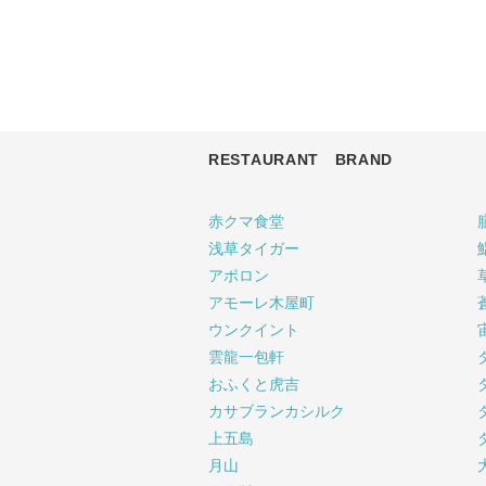
RESTAURANT BRAND
赤クマ食堂
浅草タイガー
アポロン
アモーレ木屋町
ウンクイント
雲龍一包軒
おふくと虎吉
カサブランカシルク
上五島
月山