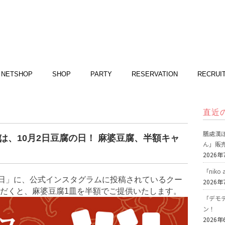
NETSHOP
SHOP
PARTY
RESERVATION
RECRUI
直近
膳處漢ぽ
は、10月2日豆腐の日！ 麻婆豆腐、半額キャ
ん」販
2026年
「nik
の日」に、公式インスタグラムに投稿されているクー
2026年
だくと、麻婆豆腐1皿を半額でご提供いたします。
「デモデ
ン！
2026年