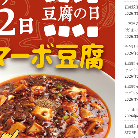
紅虎餃
2026年
「常陸の
(火)ま
2026年
今だけ
2026年
紅虎餃
ャンペ
2026年
紅虎餃
ッピン
2026年
「月山 
2026年
紅虎餃子
STOR