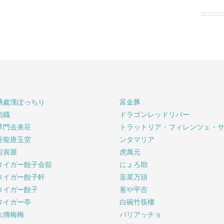
膳處漢ぽっちり
富金豚
鮨鐡
ドラゴンレッドリバー
草門去来荘
トラットリア・フィレンツェ・
蒼龍唐玉堂
ンタマリア
宙寅屋
虎萬元
タイガー餃子会舘
にょろ助
タイガー餃子軒
韮菜万頭
タイガー餃子
葱や平吉
タイガー亭
白碗竹筷樓
大傳梅梅
パリアッチョ