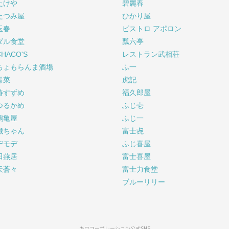
たけや
碧麗春
たつみ屋
ひかり屋
玉春
ビストロ アポロン
ダル食堂
瓢六亭
CHACO'S
レストラン武相荘
ちょもらんま酒場
ふ一
青菜
虎記
椿すずめ
福久郎屋
つるかめ
ふじ壱
鶴亀屋
ふじ一
鐵ちゃん
富士㐂
デモデ
ふじ喜屋
田燕居
富士喜屋
天蒼々
富士力食堂
ブルーリリー
キワコーポレーション公式SNS