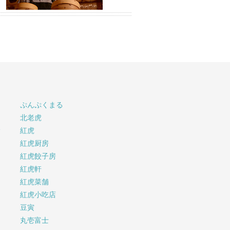
ぷんぷくまる
北老虎
サ
紅虎
紅虎厨房
紅虎餃子房
紅虎軒
紅虎菜舗
紅虎小吃店
豆寅
丸壱富士