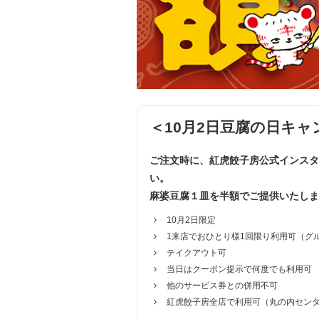
＜10月2日豆腐の日キ
ご注文時に、紅虎餃子房公式インスタ
い。
麻婆豆腐１皿を半額でご提供いたしま
10月2日限定
1来店でおひとり様1回限り利用可（グ
テイクアウト可
当日はクーポン提示で何度でも利用可
他のサービス券との併用不可
紅虎餃子房全店で利用可（丸の内セン