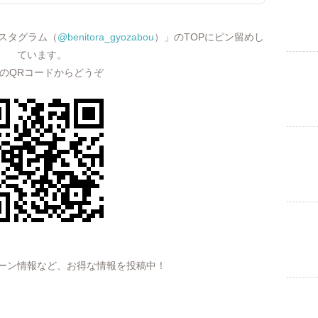
スタグラム（
@benitora_gyozabou
）」のTOPにピン留めし
ています。
のQRコードからどうぞ
ーン情報など、お得な情報を投稿中！