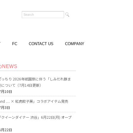
T
FC
CONTACT US
COMPANY
のNEWS
っちり 2026年祇園祭に伴う「しみだれ豚ま
売について（7月14日更新）
7月10日
o and … × 紅虎餃子房」コラボアイテム発売
7月3日
クイーンダイナー 渋谷」6月22日(月) オープ
6月22日