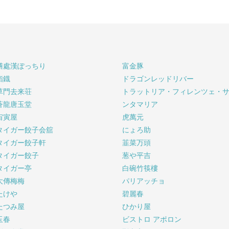
膳處漢ぽっちり
富金豚
鮨鐡
ドラゴンレッドリバー
草門去来荘
トラットリア・フィレンツェ・
蒼龍唐玉堂
ンタマリア
宙寅屋
虎萬元
タイガー餃子会舘
にょろ助
タイガー餃子軒
韮菜万頭
タイガー餃子
葱や平吉
タイガー亭
白碗竹筷樓
大傳梅梅
パリアッチョ
たけや
碧麗春
たつみ屋
ひかり屋
玉春
ビストロ アポロン