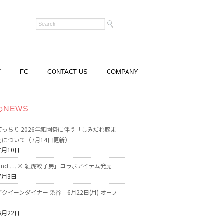
T
FC
CONTACT US
COMPANY
のNEWS
っちり 2026年祇園祭に伴う「しみだれ豚ま
売について（7月14日更新）
7月10日
o and … × 紅虎餃子房」コラボアイテム発売
7月3日
クイーンダイナー 渋谷」6月22日(月) オープ
6月22日