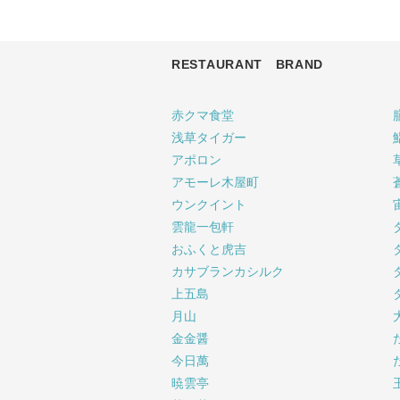
RESTAURANT BRAND
赤クマ食堂
浅草タイガー
アポロン
アモーレ木屋町
ウンクイント
雲龍一包軒
おふくと虎吉
カサブランカシルク
上五島
月山
金金醤
今日萬
暁雲亭