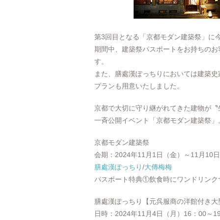
第3回目となる「京都モダン建築祭」に
期間中、建築祭パスポートをお持ちのお
す。
また、膳處漢ぽっちりにおいては建築史
プランも用意いたしました。
京都で大切に守り継がれてきた建物が〝
一斉公開イベント「京都モダン建築祭」
京都モダン建築祭
会期：2024年11月1日（金）～11月10
膳處漢ぽっちり
/
大傳梅梅
パスポート特典①飲食時にワンドリンク
膳處漢ぽっちり【元呉服商の洋館付き大
日時：2024年11月4日（月）16：00～19