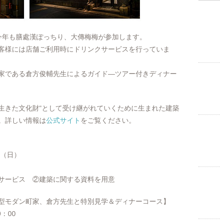
今年も膳處漢ぽっちり、大傳梅梅が参加します。
客様には店舗ご利用時にドリンクサービスを行っていま
家である倉方俊輔先生によるガイド―ツアー付きディナー
生きた文化財“として受け継がれていくために生まれた建築
。詳しい情報は
公式サイト
をご覧ください。
日（日）
サービス ②建築に関する資料を用意
型モダン町家、倉方先生と特別見学＆ディナーコース】
：00