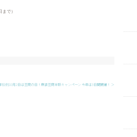
0日まで）
年恒例10月2日は豆腐の日！麻婆豆腐半額キャンペーン 今年は3日間開催！ ＞