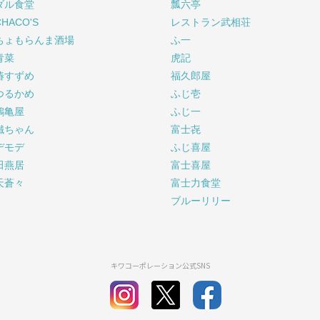
ダル食堂
瓢六亭
CHACO'S
レストラン武相荘
ちょもらんま酒場
ふ一
青菜
虎記
椿すずめ
福久郎屋
つるかめ
ふじ壱
鶴亀屋
ふじ一
鐵ちゃん
富士㐂
デモデ
ふじ喜屋
田燕居
富士喜屋
天蒼々
富士力食堂
ブルーリリー
キワコーポレーション公式SNS