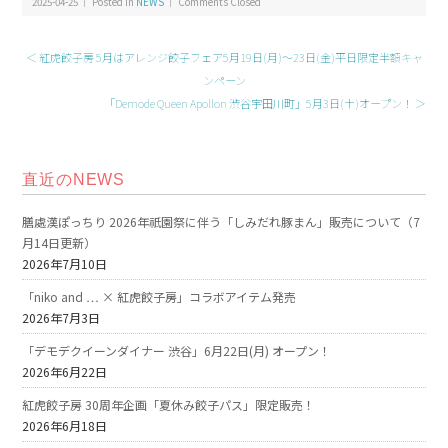
2025-04-25 ｜ Posted in
NEWS
｜
Comments Closed
＜ 紅虎餃子房 5月はアレンジ餃子フェア5月19日(月)～23日(金)平日限定半額キャ
ンペーン
「Demode Queen Apollon 渋谷宇田川町」5月3日(土)オープン！ ＞
直近のNEWS
膳處漢ぽっちり 2026年祇園祭に伴う「しみだれ豚まん」販売について（7
月14日更新）
2026年7月10日
「niko and … × 紅虎餃子房」コラボアイテム発売
2026年7月3日
「デモデクイーンダイナー 渋谷」6月22日(月) オープン！
2026年6月22日
紅虎餃子房 30周年企画「夏休み餃子パス」限定販売！
2026年6月18日