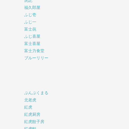
虎記
福久郎屋
ふじ壱
ふじ一
富士㐂
ふじ喜屋
富士喜屋
富士力食堂
ブルーリリー
ぷんぷくまる
北老虎
紅虎
紅虎厨房
紅虎餃子房
紅虎軒