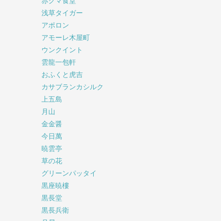
赤クマ食堂
浅草タイガー
アポロン
アモーレ木屋町
ウンクイント
雲龍一包軒
おふくと虎吉
カサブランカシルク
上五島
月山
金金醤
今日萬
暁雲亭
草の花
グリーンパッタイ
黒座暁樓
黒長堂
黒長兵衛