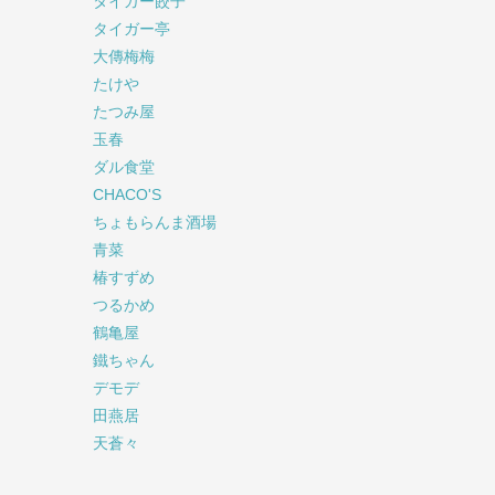
タイガー餃子
タイガー亭
大傳梅梅
たけや
たつみ屋
玉春
ダル食堂
CHACO'S
ちょもらんま酒場
青菜
椿すずめ
つるかめ
鶴亀屋
鐵ちゃん
デモデ
田燕居
天蒼々