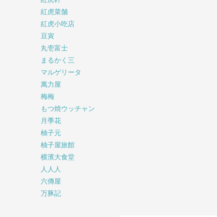
紅虎菜舗
紅虎小吃店
豆寅
丸壱富士
まるかく三
マルゲリータ
萬力屋
梅梅
もつ焼ウッチャン
月季花
柚子元
柚子屋旅館
横濱大食堂
人人人
六傳屋
万豚記