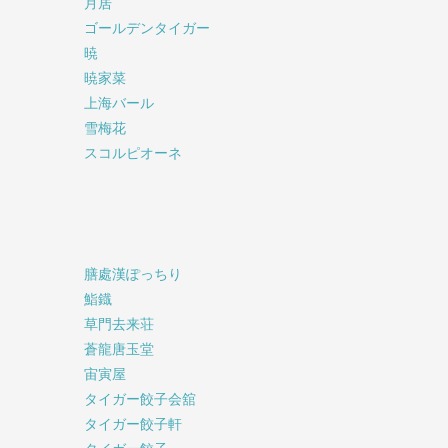
月居
ゴールデンタイガー
暁
暁家菜
上海バール
雪梅花
スコルピオーネ
膳處漢ぽっちり
鮨鐡
草門去来荘
蒼龍唐玉堂
宙寅屋
タイガー餃子会舘
タイガー餃子軒