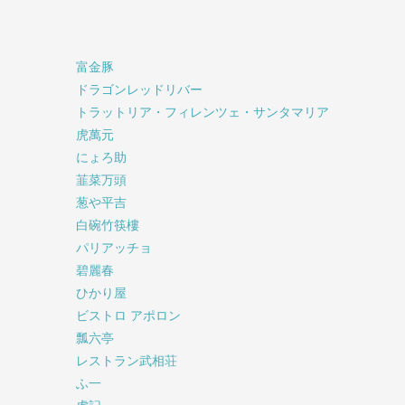
富金豚
ドラゴンレッドリバー
トラットリア・フィレンツェ・サンタマリア
虎萬元
にょろ助
韮菜万頭
葱や平吉
白碗竹筷樓
パリアッチョ
碧麗春
ひかり屋
ビストロ アポロン
瓢六亭
レストラン武相荘
ふ一