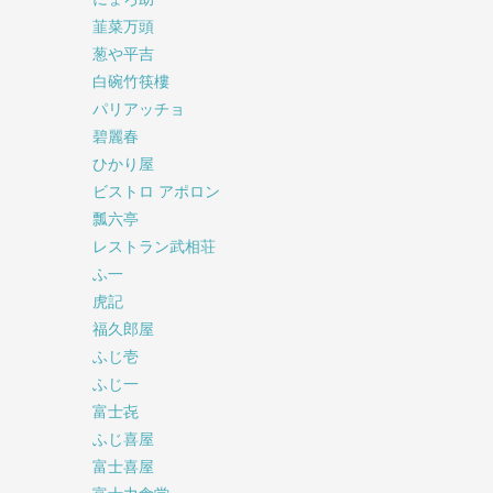
韮菜万頭
葱や平吉
白碗竹筷樓
パリアッチョ
碧麗春
ひかり屋
ビストロ アポロン
瓢六亭
レストラン武相荘
ふ一
虎記
福久郎屋
ふじ壱
ふじ一
富士㐂
ふじ喜屋
富士喜屋