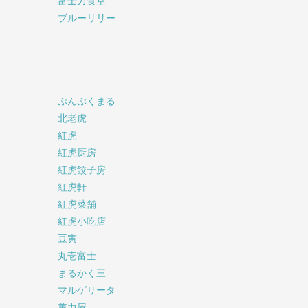
富士力食堂
ブルーリリー
ぷんぷくまる
北老虎
紅虎
紅虎厨房
紅虎餃子房
紅虎軒
紅虎菜舗
紅虎小吃店
豆寅
丸壱富士
まるかく三
マルゲリータ
萬力屋