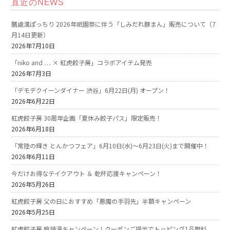
直近のNEWS
膳處漢ぽっちり 2026年祇園祭に伴う「しみだれ豚まん」販売について（7
月14日更新）
2026年7月10日
「niko and … × 紅虎餃子房」コラボアイテム発売
2026年7月3日
「デモデクイーンダイナー 渋谷」6月22日(月) オープン！
2026年6月22日
紅虎餃子房 30周年企画「夏休み餃子パス」限定販売！
2026年6月18日
「常陸の輝き とんかつフェア」6月10日(水)～6月23日(火)まで開催中！
2026年6月11日
今だけお得なテイクアウト ＆ 乾杯応援キャンペーン！
2026年5月26日
紅虎餃子房 父の日におすすめ「悪魔の手羽先」半額キャンペーン
2026年5月25日
紅虎餃子房 麻辣湯キャンペーン！クーポンご提示でトッピング1品無料