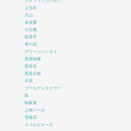
カサブランカシルク
上五島
月山
金金醤
今日萬
暁雲亭
草の花
グリーンパッタイ
黒座暁樓
黒長堂
黒長兵衛
月居
ゴールデンタイガー
暁
暁家菜
上海バール
雪梅花
スコルピオーネ