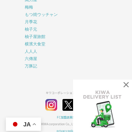
梅梅
もつ焼ウッチャン
月季花
柚子元
柚子屋旅館
横濱大食堂
人人人
六傳屋
万豚記
×
キワコーポレーション公式SNS
FC加盟店募集
JA
2026© KIWA corporation Co., Ltd all rights reserved.
privacy policy