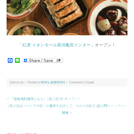
「
紅虎 イオンモール新潟亀田インター
」オープン！
Facebook
Line
2026-01-26 ｜ Posted in
NEWS
,
紅虎NEWS
｜
Comments Closed
＜ 「宮崎焼酎酒場ひなた」1月22日(木)オープン！
2月10日はベニトラの日！30周年を記念して、やみつき餃子1皿30円キャンペーン
開催 ＞