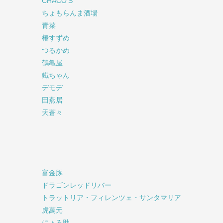
CHACO'S
ちょもらんま酒場
青菜
椿すずめ
つるかめ
鶴亀屋
鐵ちゃん
デモデ
田燕居
天蒼々
富金豚
ドラゴンレッドリバー
トラットリア・フィレンツェ・サンタマリア
虎萬元
にょろ助