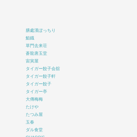
膳處漢ぽっちり
鮨鐡
草門去来荘
蒼龍唐玉堂
宙寅屋
タイガー餃子会舘
タイガー餃子軒
タイガー餃子
タイガー亭
大傳梅梅
たけや
たつみ屋
玉春
ダル食堂