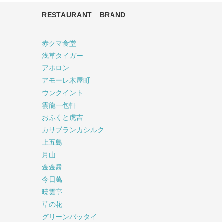
RESTAURANT BRAND
赤クマ食堂
浅草タイガー
アポロン
アモーレ木屋町
ウンクイント
雲龍一包軒
おふくと虎吉
カサブランカシルク
上五島
月山
金金醤
今日萬
暁雲亭
草の花
グリーンパッタイ