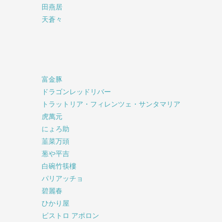
田燕居
天蒼々
富金豚
ドラゴンレッドリバー
トラットリア・フィレンツェ・サンタマリア
虎萬元
にょろ助
韮菜万頭
葱や平吉
白碗竹筷樓
パリアッチョ
碧麗春
ひかり屋
ビストロ アポロン