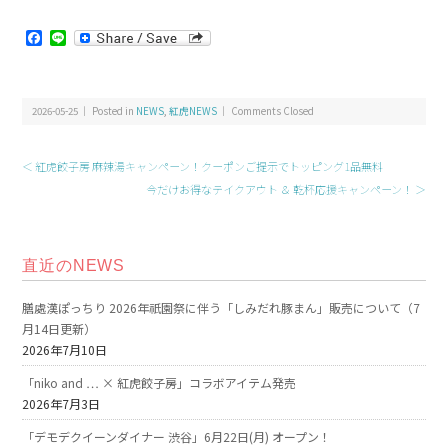
Facebook
Line
2026-05-25 ｜ Posted in
NEWS
,
紅虎NEWS
｜
Comments Closed
＜ 紅虎餃子房 麻辣湯キャンペーン！クーポンご提示でトッピング1品無料
今だけお得なテイクアウト ＆ 乾杯応援キャンペーン！ ＞
直近のNEWS
膳處漢ぽっちり 2026年祇園祭に伴う「しみだれ豚まん」販売について（7
月14日更新）
2026年7月10日
「niko and … × 紅虎餃子房」コラボアイテム発売
2026年7月3日
「デモデクイーンダイナー 渋谷」6月22日(月) オープン！