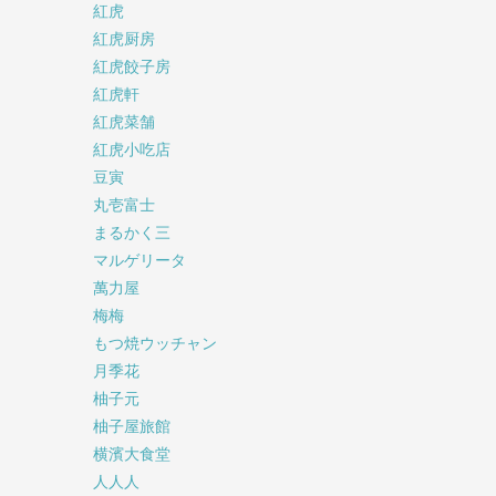
紅虎
紅虎厨房
紅虎餃子房
紅虎軒
紅虎菜舗
紅虎小吃店
豆寅
丸壱富士
まるかく三
マルゲリータ
萬力屋
梅梅
もつ焼ウッチャン
月季花
柚子元
柚子屋旅館
横濱大食堂
人人人