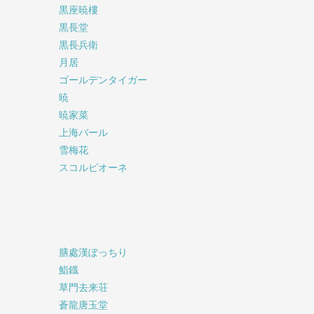
黒座暁樓
黒長堂
黒長兵衛
月居
ゴールデンタイガー
暁
暁家菜
上海バール
雪梅花
スコルピオーネ
膳處漢ぽっちり
鮨鐡
草門去来荘
蒼龍唐玉堂