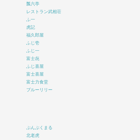
瓢六亭
レストラン武相荘
ふ一
虎記
福久郎屋
ふじ壱
ふじ一
富士㐂
ふじ喜屋
富士喜屋
富士力食堂
ブルーリリー
ぷんぷくまる
北老虎