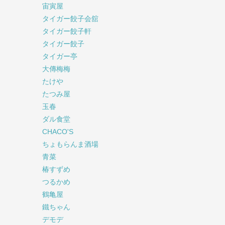
宙寅屋
タイガー餃子会舘
タイガー餃子軒
タイガー餃子
タイガー亭
大傳梅梅
たけや
たつみ屋
玉春
ダル食堂
CHACO'S
ちょもらんま酒場
青菜
椿すずめ
つるかめ
鶴亀屋
鐵ちゃん
デモデ