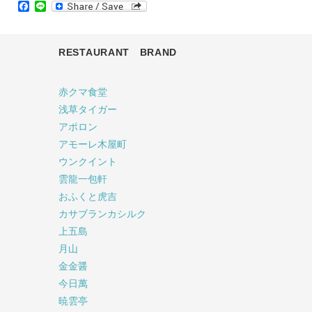
Facebook
Line
RESTAURANT BRAND
赤クマ食堂
浅草タイガー
アポロン
アモーレ木屋町
ウンクイント
雲龍一包軒
おふくと虎吉
カサブランカシルク
上五島
月山
金金醤
今日萬
暁雲亭