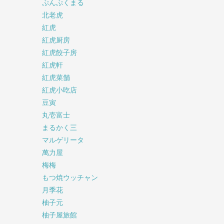
ぷんぷくまる
北老虎
紅虎
紅虎厨房
紅虎餃子房
紅虎軒
紅虎菜舗
紅虎小吃店
豆寅
丸壱富士
まるかく三
マルゲリータ
萬力屋
梅梅
もつ焼ウッチャン
月季花
柚子元
柚子屋旅館