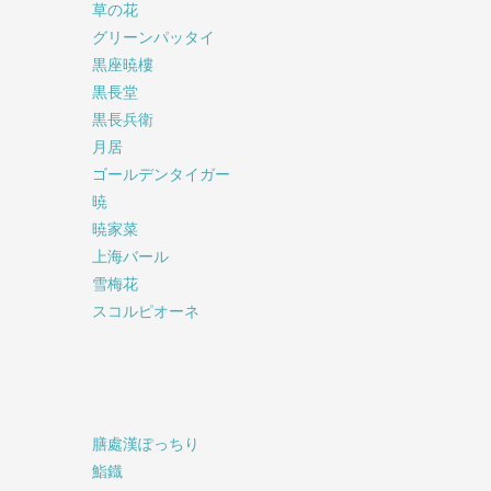
草の花
グリーンパッタイ
黒座暁樓
黒長堂
黒長兵衛
月居
ゴールデンタイガー
暁
暁家菜
上海バール
雪梅花
スコルピオーネ
膳處漢ぽっちり
鮨鐡