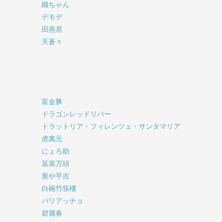
鐵ちゃん
デモデ
田燕居
天蒼々
富金豚
ドラゴンレッドリバー
トラットリア・フィレンツェ・サンタマリア
虎萬元
にょろ助
韮菜万頭
葱や平吉
白碗竹筷樓
パリアッチョ
碧麗春