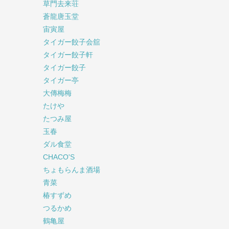
草門去来荘
蒼龍唐玉堂
宙寅屋
タイガー餃子会舘
タイガー餃子軒
タイガー餃子
タイガー亭
大傳梅梅
たけや
たつみ屋
玉春
ダル食堂
CHACO'S
ちょもらんま酒場
青菜
椿すずめ
つるかめ
鶴亀屋