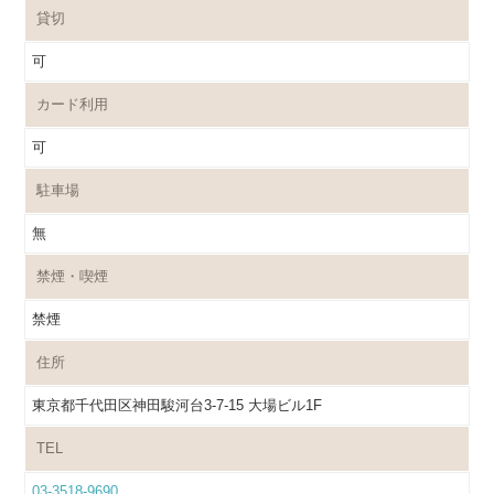
貸切
可
カード利用
可
駐車場
無
禁煙・喫煙
禁煙
住所
東京都千代田区神田駿河台3-7-15 大場ビル1F
TEL
03-3518-9690