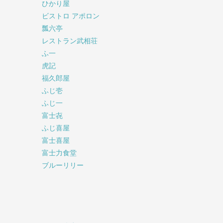
ひかり屋
ビストロ アポロン
瓢六亭
レストラン武相荘
ふ一
虎記
福久郎屋
ふじ壱
ふじ一
富士㐂
ふじ喜屋
富士喜屋
富士力食堂
ブルーリリー