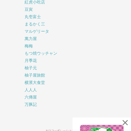
紅虎小吃店
豆寅
丸壱富士
まるかく三
マルゲリータ
萬力屋
梅梅
もつ焼ウッチャン
月季花
柚子元
柚子屋旅館
横濱大食堂
人人人
六傳屋
万豚記
×
キワコーポレーション公式SNS