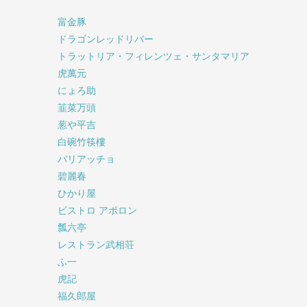
富金豚
ドラゴンレッドリバー
トラットリア・フィレンツェ・サンタマリア
虎萬元
にょろ助
韮菜万頭
葱や平吉
白碗竹筷樓
パリアッチョ
碧麗春
ひかり屋
ビストロ アポロン
瓢六亭
レストラン武相荘
ふ一
虎記
福久郎屋