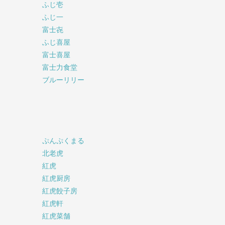
ふじ壱
ふじ一
富士㐂
ふじ喜屋
富士喜屋
富士力食堂
ブルーリリー
ぷんぷくまる
北老虎
紅虎
紅虎厨房
紅虎餃子房
紅虎軒
紅虎菜舗