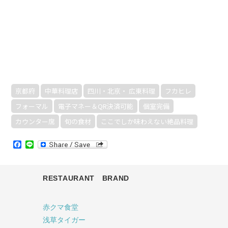
京都府
中華料理店
四川・北京・ 広東料理
フカヒレ
フォーマル
電子マネー＆QR決済可能
個室完備
カウンター席
旬の食材
ここでしか味わえない絶品料理
Facebook
Line
RESTAURANT BRAND
赤クマ食堂
浅草タイガー