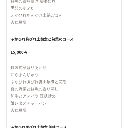
鮮魚の香味揚げ 油淋だれ
黒醋のすぶた
ふかひれあんかけ土鍋ごはん
杏仁豆腐
ふかひれ胸びれ土鍋煮と旬菜のコース
——————————
15,000円
特製前菜盛りあわせ
にらまんじゅう
ふかひれ胸びれ姿土鍋煮と花巻
夏の野菜と鮮魚の香り蒸し
和牛とアスパラ 豆鼓炒め
蟹レタスチャーハン
杏仁豆腐
ふかひれ尾びれ土鍋煮 美味コース