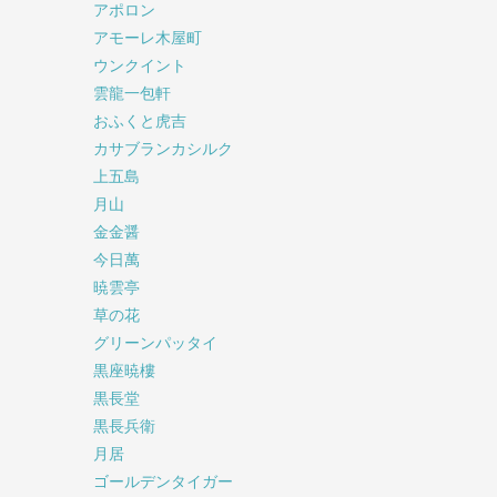
アポロン
アモーレ木屋町
ウンクイント
雲龍一包軒
おふくと虎吉
カサブランカシルク
上五島
月山
金金醤
今日萬
暁雲亭
草の花
グリーンパッタイ
黒座暁樓
黒長堂
黒長兵衛
月居
ゴールデンタイガー