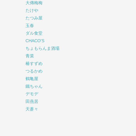
大傳梅梅
たけや
たつみ屋
玉春
ダル食堂
CHACO'S
ちょもらんま酒場
青菜
椿すずめ
つるかめ
鶴亀屋
鐵ちゃん
デモデ
田燕居
天蒼々