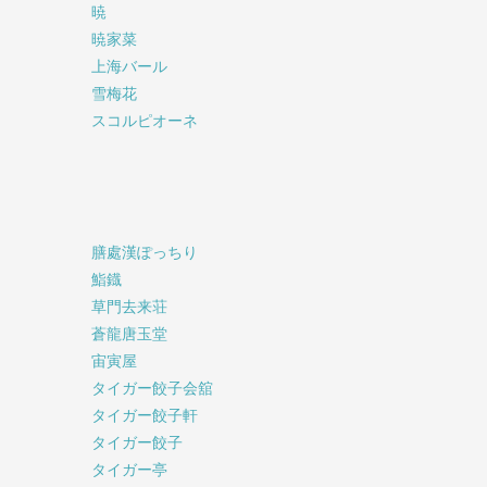
暁
暁家菜
上海バール
雪梅花
スコルピオーネ
膳處漢ぽっちり
鮨鐡
草門去来荘
蒼龍唐玉堂
宙寅屋
タイガー餃子会舘
タイガー餃子軒
タイガー餃子
タイガー亭