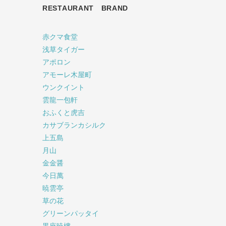
RESTAURANT BRAND
赤クマ食堂
浅草タイガー
アポロン
アモーレ木屋町
ウンクイント
雲龍一包軒
おふくと虎吉
カサブランカシルク
上五島
月山
金金醤
今日萬
暁雲亭
草の花
グリーンパッタイ
黒座暁樓