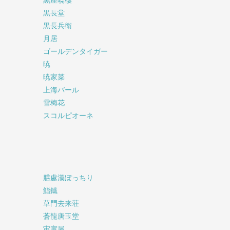
黒長堂
黒長兵衛
月居
ゴールデンタイガー
暁
暁家菜
上海バール
雪梅花
スコルピオーネ
膳處漢ぽっちり
鮨鐡
草門去来荘
蒼龍唐玉堂
宙寅屋