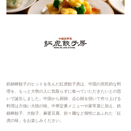
鉄鍋棒餃子のヒットを生んだ紅虎餃子房は、中国の庶民的な料
理を、もっと大勢の人に気取らずに食べていただきたいとの思
いで誕生しました。中国から厨師、点心師を招いて作り上げる
料理は力強い大陸の味。中華定番メニューや家常菜に加え、鉄
鍋棒餃子、大餃子、麻婆豆腐、担々麺など個性にあふれた「紅
虎の味」をお楽しみください。