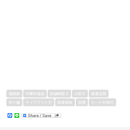
福岡県
中華料理店
鉄鍋棒餃子
大餃子
麻婆豆腐
担々麺
テイクアウト可
駐車場有
禁煙
カード利用可
Facebook
Line