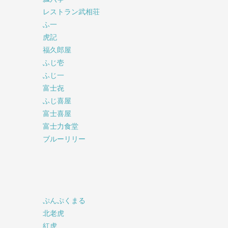
レストラン武相荘
ふ一
虎記
福久郎屋
ふじ壱
ふじ一
富士㐂
ふじ喜屋
富士喜屋
富士力食堂
ブルーリリー
ぷんぷくまる
北老虎
紅虎