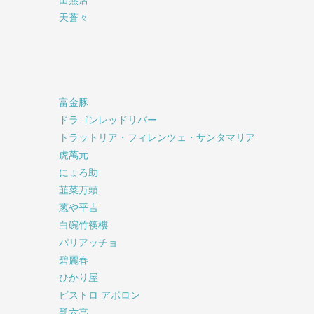
天蒼々
富金豚
ドラゴンレッドリバー
トラットリア・フィレンツェ・サンタマリア
虎萬元
にょろ助
韮菜万頭
葱や平吉
白碗竹筷樓
パリアッチョ
碧麗春
ひかり屋
ビストロ アポロン
瓢六亭