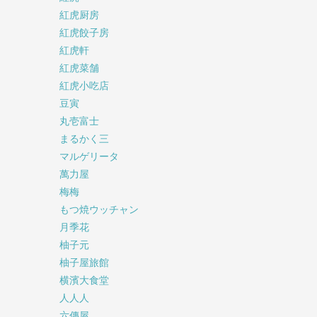
紅虎厨房
紅虎餃子房
紅虎軒
紅虎菜舗
紅虎小吃店
豆寅
丸壱富士
まるかく三
マルゲリータ
萬力屋
梅梅
もつ焼ウッチャン
月季花
柚子元
柚子屋旅館
横濱大食堂
人人人
六傳屋