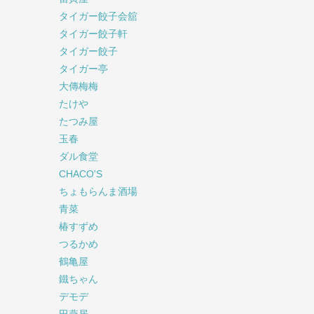
タイガー餃子会舘
タイガー餃子軒
タイガー餃子
タイガー亭
大傳梅梅
たけや
たつみ屋
玉春
ダル食堂
CHACO'S
ちょもらんま酒場
青菜
椿すずめ
つるかめ
鶴亀屋
鐵ちゃん
デモデ
田燕居