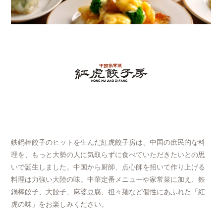
鉄鍋棒餃子のヒットを生んだ紅虎餃子房は、中国の庶民的な料
理を、もっと大勢の人に気取らずに食べていただきたいとの思
いで誕生しました。中国から厨師、点心師を招いて作り上げる
料理は力強い大陸の味。中華定番メニューや家常菜に加え、鉄
鍋棒餃子、大餃子、麻婆豆腐、担々麺など個性にあふれた「紅
虎の味」をお楽しみください。