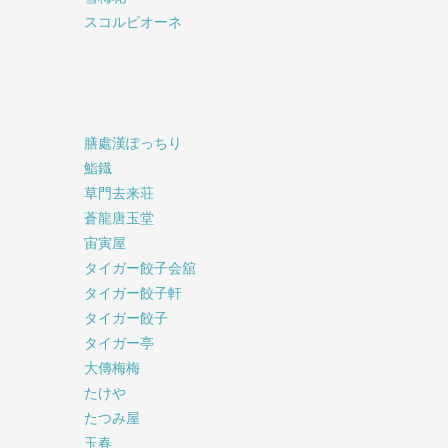
スコルピオーネ
膳處漢ぽっちり
鮨鐡
草門去来荘
蒼龍唐玉堂
宙寅屋
タイガー餃子会舘
タイガー餃子軒
タイガー餃子
タイガー亭
大傳梅梅
たけや
たつみ屋
玉春