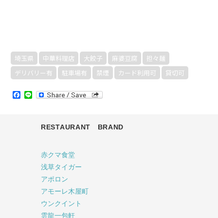
埼玉県
中華料理店
大餃子
麻婆豆腐
担々麺
デリバリー有
駐車場有
禁煙
カード利用可
貸切可
Facebook
Line
RESTAURANT BRAND
赤クマ食堂
浅草タイガー
アポロン
アモーレ木屋町
ウンクイント
雲龍一包軒