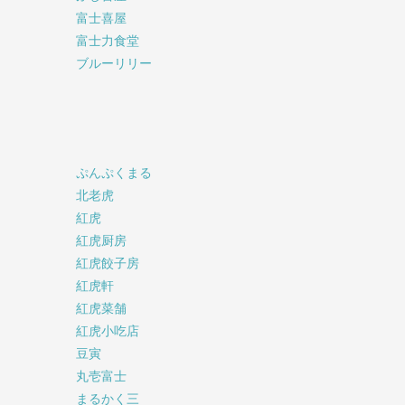
富士喜屋
富士力食堂
ブルーリリー
ぷんぷくまる
北老虎
紅虎
紅虎厨房
紅虎餃子房
紅虎軒
紅虎菜舗
紅虎小吃店
豆寅
丸壱富士
まるかく三