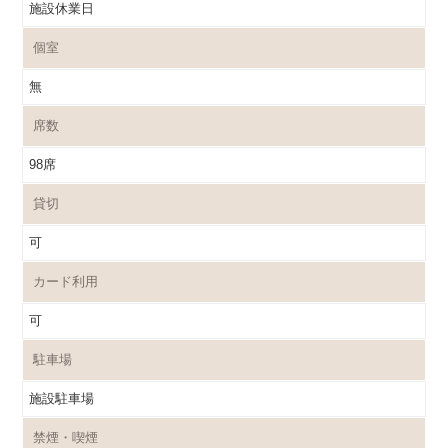
施設休業日
個室
無
席数
98席
貸切
可
カード利用
可
駐車場
施設駐車場
禁煙・喫煙