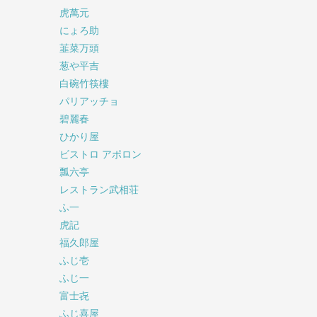
虎萬元
にょろ助
韮菜万頭
葱や平吉
白碗竹筷樓
パリアッチョ
碧麗春
ひかり屋
ビストロ アポロン
瓢六亭
レストラン武相荘
ふ一
虎記
福久郎屋
ふじ壱
ふじ一
富士㐂
ふじ喜屋