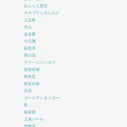
おふくと虎吉
カサブランカシルク
上五島
月山
金金醤
今日萬
暁雲亭
草の花
グリーンパッタイ
黒座暁樓
黒長堂
黒長兵衛
月居
ゴールデンタイガー
暁
暁家菜
上海バール
雪梅花