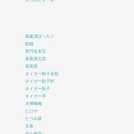
膳處漢ぽっちり
鮨鐡
草門去来荘
蒼龍唐玉堂
宙寅屋
タイガー餃子会舘
タイガー餃子軒
タイガー餃子
タイガー亭
大傳梅梅
たけや
たつみ屋
玉春
ダル食堂