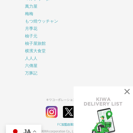
萬力屋
梅梅
もつ焼ウッチャン
月季花
柚子元
柚子屋旅館
横濱大食堂
人人人
六傳屋
万豚記
×
キワコーポレーション公式SNS
FC加盟店募集
JA
2026© KIWA corporation Co., Ltd all rights reserved.