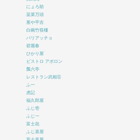
にょろ助
韮菜万頭
葱や平吉
白碗竹筷樓
パリアッチョ
碧麗春
ひかり屋
ビストロ アポロン
瓢六亭
レストラン武相荘
ふ一
虎記
福久郎屋
ふじ壱
ふじ一
富士㐂
ふじ喜屋
富士喜屋