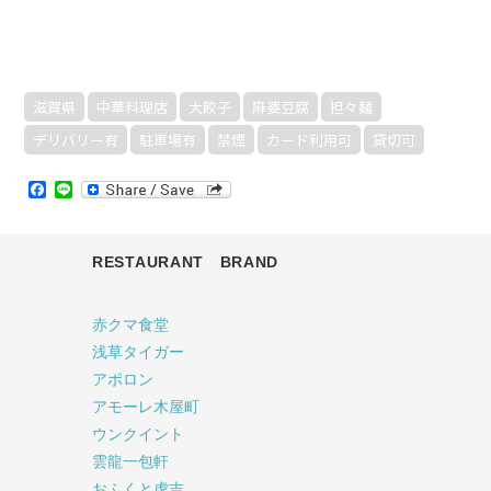
滋賀県
中華料理店
大餃子
麻婆豆腐
担々麺
デリバリー有
駐車場有
禁煙
カード利用可
貸切可
Facebook
Line
RESTAURANT BRAND
赤クマ食堂
浅草タイガー
アポロン
アモーレ木屋町
ウンクイント
雲龍一包軒
おふくと虎吉