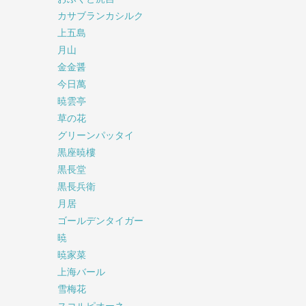
カサブランカシルク
上五島
月山
金金醤
今日萬
暁雲亭
草の花
グリーンパッタイ
黒座暁樓
黒長堂
黒長兵衛
月居
ゴールデンタイガー
暁
暁家菜
上海バール
雪梅花
スコルピオーネ