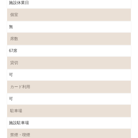
施設休業日
個室
無
席数
67席
貸切
可
カード利用
可
駐車場
施設駐車場
禁煙・喫煙