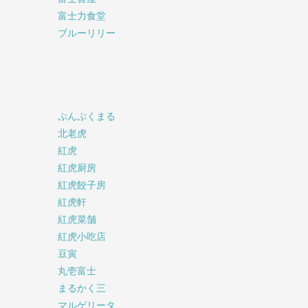
富士力食堂
ブルーリリー
ぷんぷくまる
北老虎
紅虎
紅虎厨房
紅虎餃子房
紅虎軒
紅虎菜舗
紅虎小吃店
豆寅
丸壱富士
まるかく三
マルゲリータ