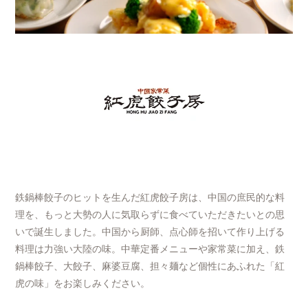
鉄鍋棒餃子のヒットを生んだ紅虎餃子房は、中国の庶民的な料
理を、もっと大勢の人に気取らずに食べていただきたいとの思
いで誕生しました。中国から厨師、点心師を招いて作り上げる
料理は力強い大陸の味。中華定番メニューや家常菜に加え、鉄
鍋棒餃子、大餃子、麻婆豆腐、担々麺など個性にあふれた「紅
虎の味」をお楽しみください。