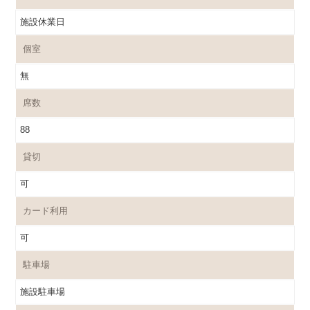
施設休業日
個室
無
席数
88
貸切
可
カード利用
可
駐車場
施設駐車場