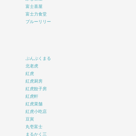
富士喜屋
富士力食堂
ブルーリリー
ぷんぷくまる
北老虎
紅虎
紅虎厨房
紅虎餃子房
紅虎軒
紅虎菜舗
紅虎小吃店
豆寅
丸壱富士
まるかく三