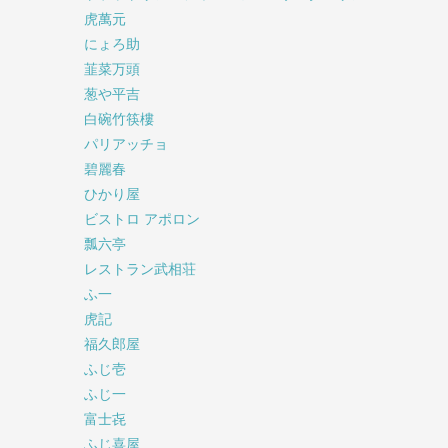
虎萬元
にょろ助
韮菜万頭
葱や平吉
白碗竹筷樓
パリアッチョ
碧麗春
ひかり屋
ビストロ アポロン
瓢六亭
レストラン武相荘
ふ一
虎記
福久郎屋
ふじ壱
ふじ一
富士㐂
ふじ喜屋