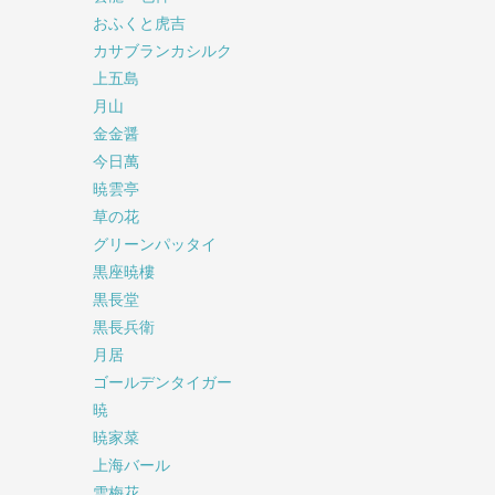
おふくと虎吉
カサブランカシルク
上五島
月山
金金醤
今日萬
暁雲亭
草の花
グリーンパッタイ
黒座暁樓
黒長堂
黒長兵衛
月居
ゴールデンタイガー
暁
暁家菜
上海バール
雪梅花