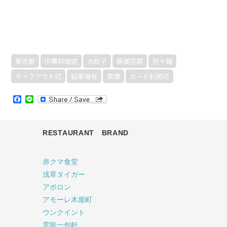
東京都
中華料理店
大餃子
麻婆豆腐
担々麺
テイクアウト可
駐車場有
禁煙
カード利用可
Facebook
Line
RESTAURANT BRAND
赤クマ食堂
浅草タイガー
アポロン
アモーレ木屋町
ウンクイント
雲龍一包軒