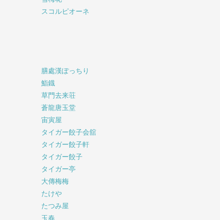
スコルピオーネ
膳處漢ぽっちり
鮨鐡
草門去来荘
蒼龍唐玉堂
宙寅屋
タイガー餃子会舘
タイガー餃子軒
タイガー餃子
タイガー亭
大傳梅梅
たけや
たつみ屋
玉春