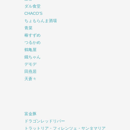
ダル食堂
CHACO'S
ちょもらんま酒場
青菜
椿すずめ
つるかめ
鶴亀屋
鐵ちゃん
デモデ
田燕居
天蒼々
富金豚
ドラゴンレッドリバー
トラットリア・フィレンツェ・サンタマリア