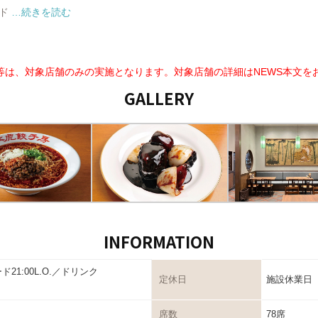
ンド
…続きを読む
等は、対象店舗のみの実施となります。対象店舗の詳細はNEWS本文を
GALLERY
INFORMATION
フード21:00L.O.／ドリンク
定休日
施設休業日
席数
78席