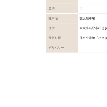
貸切
可
駐車場
施設駐車場
住所
宮城県名取市杜せきの
最寄り駅
仙台空港線「杜せ
デリバリー