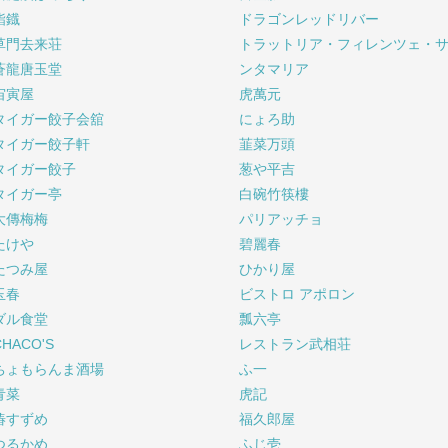
鮨鐡
ドラゴンレッドリバー
草門去来荘
トラットリア・フィレンツェ・
蒼龍唐玉堂
ンタマリア
宙寅屋
虎萬元
タイガー餃子会舘
にょろ助
タイガー餃子軒
韮菜万頭
タイガー餃子
葱や平吉
タイガー亭
白碗竹筷樓
大傳梅梅
パリアッチョ
たけや
碧麗春
たつみ屋
ひかり屋
玉春
ビストロ アポロン
ダル食堂
瓢六亭
CHACO'S
レストラン武相荘
ちょもらんま酒場
ふ一
青菜
虎記
椿すずめ
福久郎屋
つるかめ
ふじ壱