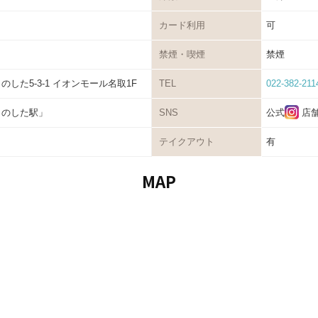
カード利用
可
禁煙・喫煙
禁煙
した5-3-1 イオンモール名取1F
TEL
022-382-211
きのした駅」
SNS
公式
店
テイクアウト
有
MAP