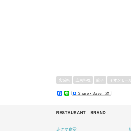
宮城県
広東料理
餃子
イオンモー
Facebook
Line
RESTAURANT BRAND
赤クマ食堂