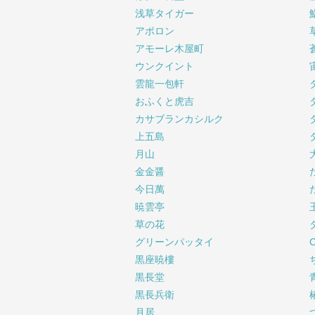
浅草タイガー
アポロン
アモーレ木屋町
ウンクイント
雲龍一包軒
おふくと虎吉
カサブランカシルク
上五島
月山
金金醤
今日萬
暁雲亭
草の花
グリーンパッタイ
黒座暁樓
黒長堂
黒長兵衛
月居