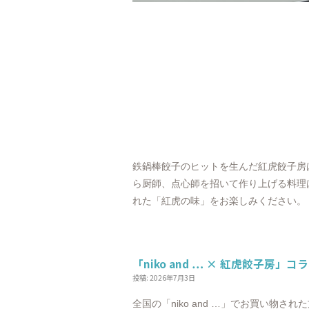
鉄鍋棒餃子のヒットを生んだ紅虎餃子房
ら厨師、点心師を招いて作り上げる料理
れた「紅虎の味」をお楽しみください。
「niko and … × 紅虎餃子房」
投稿: 2026年7月3日
全国の「niko and …」でお買い