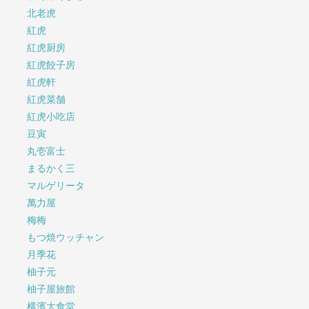
北老虎
サ
紅虎
紅虎厨房
紅虎餃子房
紅虎軒
紅虎菜舗
紅虎小吃店
豆寅
丸壱富士
まるかく三
マルゲリータ
萬力屋
梅梅
もつ焼ウッチャン
月季花
柚子元
柚子屋旅館
横濱大食堂