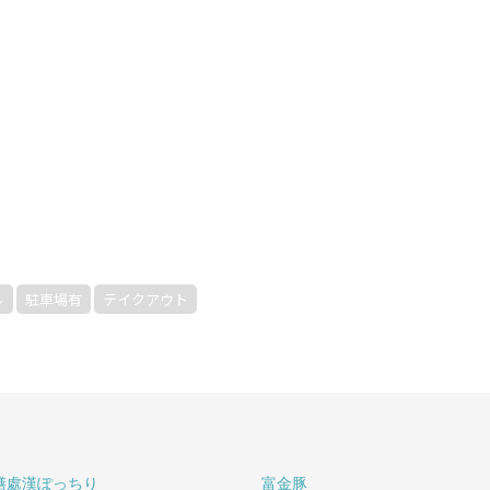
ル
駐車場有
テイクアウト
膳處漢ぽっちり
富金豚