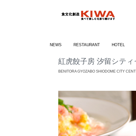
NEWS
RESTAURANT
HOTEL
紅虎餃子房 汐留シティ
BENITORA GYOZABO SHIODOME CITY CEN