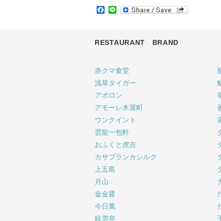
Facebook
Line
RESTAURANT BRAND
赤クマ食堂
浅草タイガー
アポロン
アモーレ木屋町
ウンクイント
雲龍一包軒
おふくと虎吉
カサブランカシルク
上五島
月山
金金醤
今日萬
暁雲亭