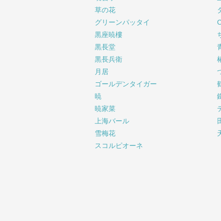
草の花
グリーンパッタイ
黒座暁樓
黒長堂
黒長兵衛
月居
ゴールデンタイガー
暁
暁家菜
上海バール
雪梅花
スコルピオーネ