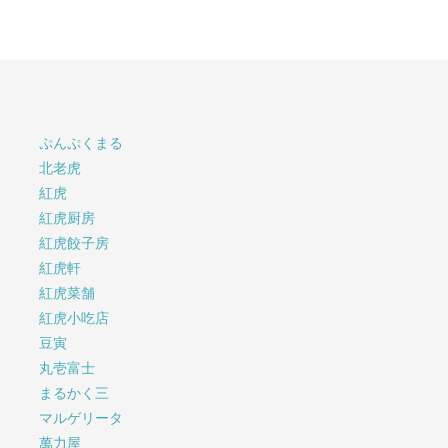
ぷんぷくまる
北老虎
サ
紅虎
紅虎厨房
紅虎餃子房
紅虎軒
紅虎菜舗
紅虎小吃店
豆寅
丸壱富士
まるかく三
マルゲリータ
萬力屋