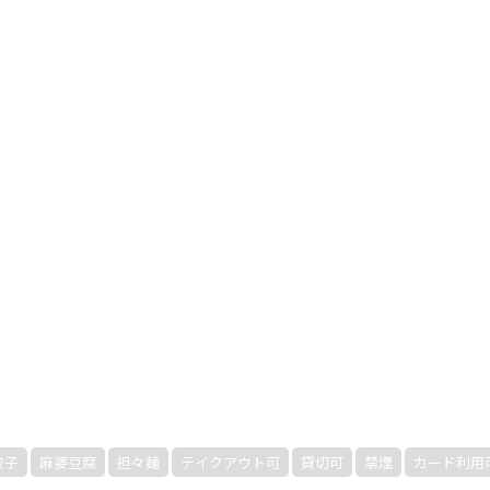
餃子
麻婆豆腐
担々麺
テイクアウト可
貸切可
禁煙
カード利用