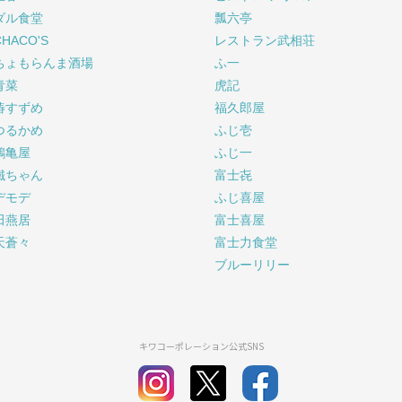
ダル食堂
瓢六亭
CHACO'S
レストラン武相荘
ちょもらんま酒場
ふ一
青菜
虎記
椿すずめ
福久郎屋
つるかめ
ふじ壱
鶴亀屋
ふじ一
鐵ちゃん
富士㐂
デモデ
ふじ喜屋
田燕居
富士喜屋
天蒼々
富士力食堂
ブルーリリー
キワコーポレーション公式SNS