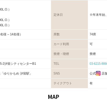
30L.O.）
定休日
※年末年始
00L.O.）
30L.O.）
名様 – 14名様）
席数
74席
カード利用
可
禁煙・喫煙
禁煙
5-2汐留シティセンターB1
TEL
03-6215-886
「ゆりかもめ 汐留駅」
SNS
公式
店
テイクアウト
有
MAP