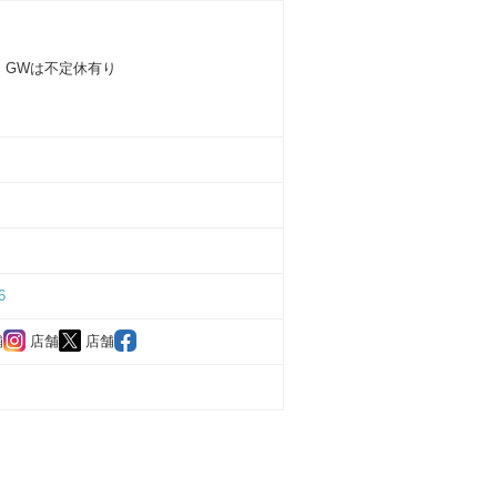
、GWは不定休有り
6
舗
店舗
店舗