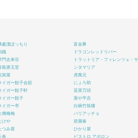
膳處漢ぽっちり
富金豚
鮨鐡
ドラゴンレッドリバー
草門去来荘
トラットリア・フィレンツェ・
蒼龍唐玉堂
ンタマリア
宙寅屋
虎萬元
タイガー餃子会舘
にょろ助
タイガー餃子軒
韮菜万頭
タイガー餃子
葱や平吉
タイガー亭
白碗竹筷樓
大傳梅梅
パリアッチョ
たけや
碧麗春
たつみ屋
ひかり屋
玉春
ビストロ アポロン