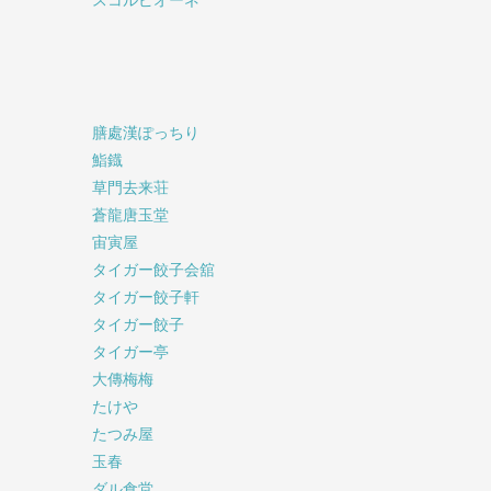
膳處漢ぽっちり
鮨鐡
草門去来荘
蒼龍唐玉堂
宙寅屋
タイガー餃子会舘
タイガー餃子軒
タイガー餃子
タイガー亭
大傳梅梅
たけや
たつみ屋
玉春
ダル食堂