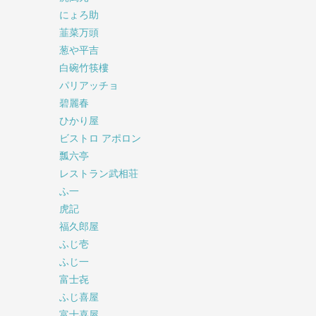
にょろ助
韮菜万頭
葱や平吉
白碗竹筷樓
パリアッチョ
碧麗春
ひかり屋
ビストロ アポロン
瓢六亭
レストラン武相荘
ふ一
虎記
福久郎屋
ふじ壱
ふじ一
富士㐂
ふじ喜屋
富士喜屋