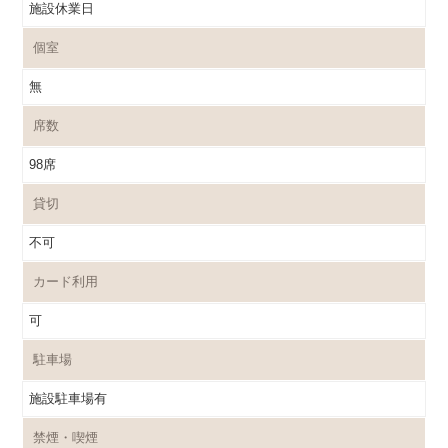
施設休業日
個室
無
席数
98席
貸切
不可
カード利用
可
駐車場
施設駐車場有
禁煙・喫煙