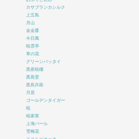
カサブランカシルク
上五島
月山
金金醤
今日萬
暁雲亭
草の花
グリーンパッタイ
黒座暁樓
黒長堂
黒長兵衛
月居
ゴールデンタイガー
暁
暁家菜
上海バール
雪梅花
スコルピオーネ