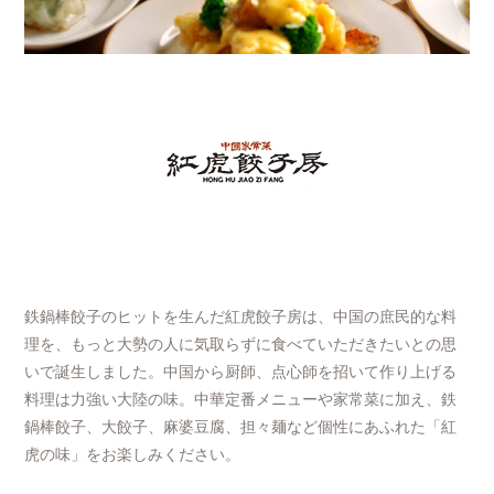
鉄鍋棒餃子のヒットを生んだ紅虎餃子房は、中国の庶民的な料
理を、もっと大勢の人に気取らずに食べていただきたいとの思
いで誕生しました。中国から厨師、点心師を招いて作り上げる
料理は力強い大陸の味。中華定番メニューや家常菜に加え、鉄
鍋棒餃子、大餃子、麻婆豆腐、担々麺など個性にあふれた「紅
虎の味」をお楽しみください。