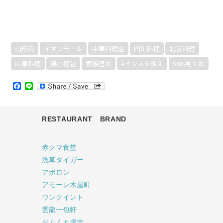
山形県
イオンモール
中華料理店
四川料理
北京料理
広東料理
焼小籠包
家族連れ
#インスタ映え
SNS見てね
Facebook
Line
RESTAURANT BRAND
赤クマ食堂
浅草タイガー
アポロン
アモーレ木屋町
ウンクイント
雲龍一包軒
おふくと虎吉