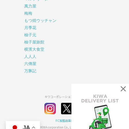
萬力屋
梅梅
もつ焼ウッチャン
月季花
柚子元
柚子屋旅館
横濱大食堂
人人人
六傳屋
万豚記
×
キワコーポレーション公式SNS
FC加盟店募集
JA
2026© KIWA corporation Co., Ltd all rights reserved.