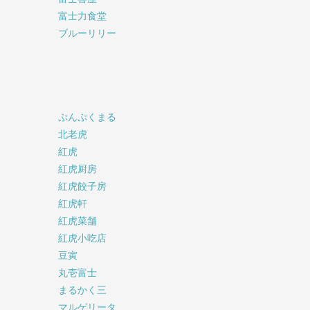
富士力食堂
ブルーリリー
ぷんぷくまる
北老虎
紅虎
紅虎厨房
紅虎餃子房
紅虎軒
紅虎菜舗
紅虎小吃店
豆寅
丸壱富士
まるかく三
マルゲリータ