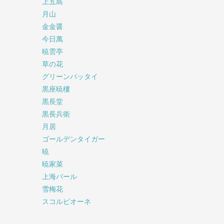
上五島
月山
金金醤
今日萬
暁雲亭
草の花
グリーンパッタイ
黒座暁樓
黒長堂
黒長兵衛
月居
ゴールデンタイガー
暁
暁家菜
上海バール
雪梅花
スコルピオーネ