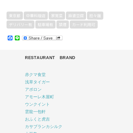
東京都
中華料理店
家常菜
麻婆豆腐
担々麺
デリバリー有
駐車場有
禁煙
カード利用可
Facebook
Line
RESTAURANT BRAND
赤クマ食堂
浅草タイガー
アポロン
アモーレ木屋町
ウンクイント
雲龍一包軒
おふくと虎吉
カサブランカシルク