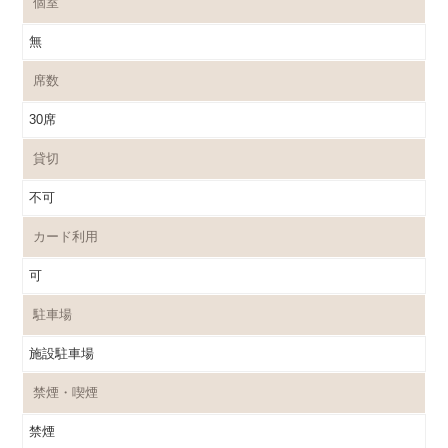
個室
無
席数
30席
貸切
不可
カード利用
可
駐車場
施設駐車場
禁煙・喫煙
禁煙