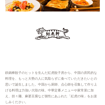
鉄鍋棒餃子のヒットを生んだ紅虎餃子房から、中国の庶民的な
料理を、もっと大勢の人に気取らずに食べていただきたいとの
思いで誕生しました。中国から厨師、点心師を召集して作り上
げる料理は力強い大陸の味。中華定番メニューや家常菜に加
え、担々麺、麻婆豆腐など個性にあふれた「紅虎の味」をお楽
しみください。