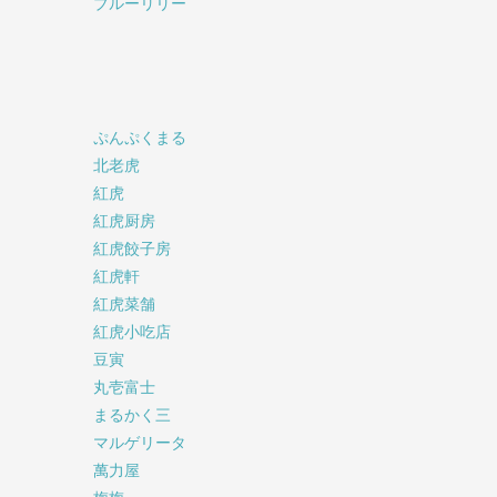
ブルーリリー
ぷんぷくまる
北老虎
紅虎
紅虎厨房
紅虎餃子房
紅虎軒
紅虎菜舗
紅虎小吃店
豆寅
丸壱富士
まるかく三
マルゲリータ
萬力屋