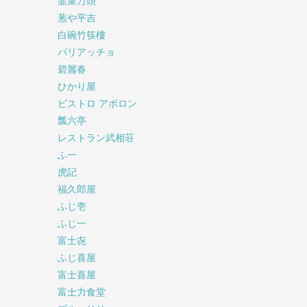
韮菜万頭
葱や平吉
白碗竹筷樓
パリアッチョ
碧麗春
ひかり屋
ビストロ アポロン
瓢六亭
レストラン武相荘
ふ一
虎記
福久郎屋
ふじ壱
ふじ一
富士㐂
ふじ喜屋
富士喜屋
富士力食堂