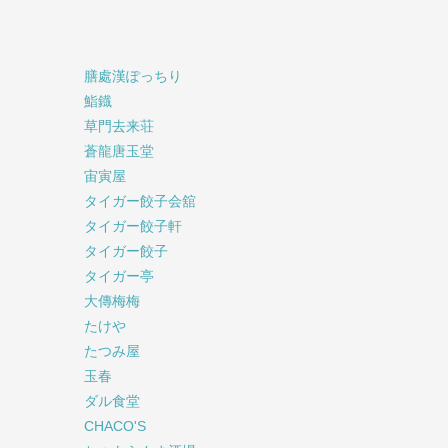
膳處漢ぽっちり
鮨鐡
草門去来荘
蒼龍唐玉堂
宙寅屋
タイガー餃子会舘
タイガー餃子軒
タイガー餃子
タイガー亭
大傳梅梅
たけや
たつみ屋
玉春
ダル食堂
CHACO'S