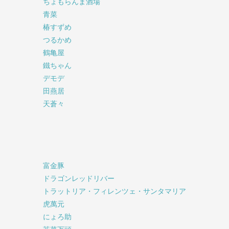
ちょもらんま酒場
青菜
椿すずめ
つるかめ
鶴亀屋
鐵ちゃん
デモデ
田燕居
天蒼々
富金豚
ドラゴンレッドリバー
トラットリア・フィレンツェ・サンタマリア
虎萬元
にょろ助