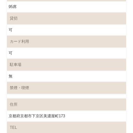
95席
貸切
可
カード利用
可
駐車場
無
禁煙・喫煙
住所
京都府京都市下京区美濃屋町173
TEL