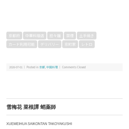
京都府
中華料理店
担々麺
禁煙
土手焼き
カード利用可能
デリバリー
京町家
レトロ
2026-07-01 ｜ Posted in
京都
,
中国料理
｜
Comments Closed
雪梅花 菜根譚 蛸薬師
XUEMEIHUA SAIKONTAN TAKOYAKUSHI