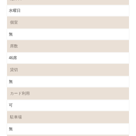
水曜日
個室
無
席数
46席
貸切
無
カード利用
可
駐車場
無