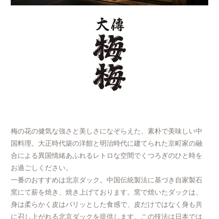
梅の花の健気な強さと美しさになぞらえた、素朴で美味しい中
国料理。大正時代築の洋館と明治時代に建てられた京町家の融
合による異国情緒あふれるレトロな空間でくつろぎのひと時を
お過ごしください。
一番のおすすめは北京ダック。中国伝統製法に基づき自家製石
窯にて薪を焼き、焼き上げております。窯で焼いたダックは、
身は柔らかく皮はパリッとした食感で、皮だけではなく身も共
に召し上がれる北京ダックを提供します。この技法は日本では