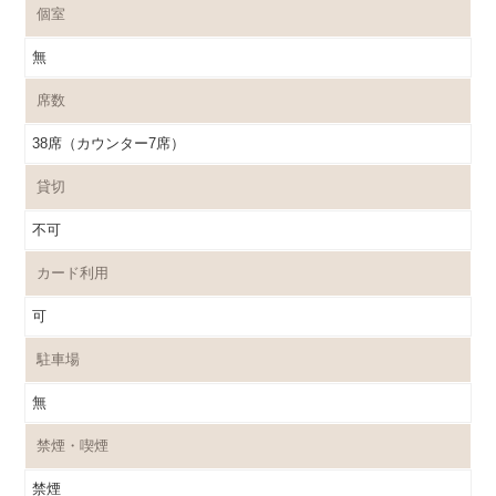
個室
無
席数
38席（カウンター7席）
貸切
不可
カード利用
可
駐車場
無
禁煙・喫煙
禁煙