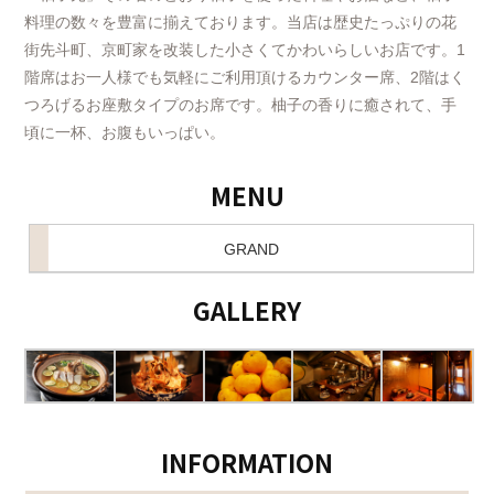
料理の数々を豊富に揃えております。当店は歴史たっぷりの花
街先斗町、京町家を改装した小さくてかわいらしいお店です。1
階席はお一人様でも気軽にご利用頂けるカウンター席、2階はく
つろげるお座敷タイプのお席です。柚子の香りに癒されて、手
頃に一杯、お腹もいっぱい。
MENU
GRAND
GALLERY
INFORMATION