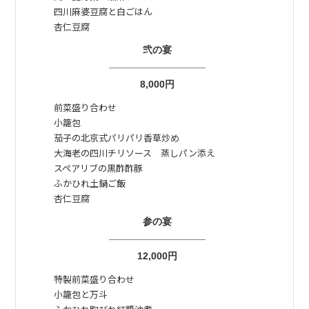
四川麻婆豆腐と白ごはん
杏仁豆腐
弐の宴
——————————
8,000円
前菜盛り合わせ
小籠包
茄子の北京式パリパリ香草炒め
大海老の四川チリソース 蒸しパン添え
スペアリブの黒酢酢豚
ふかひれ土鍋ご飯
杏仁豆腐
参の宴
——————————
12,000円
特製前菜盛り合わせ
小籠包と万斗