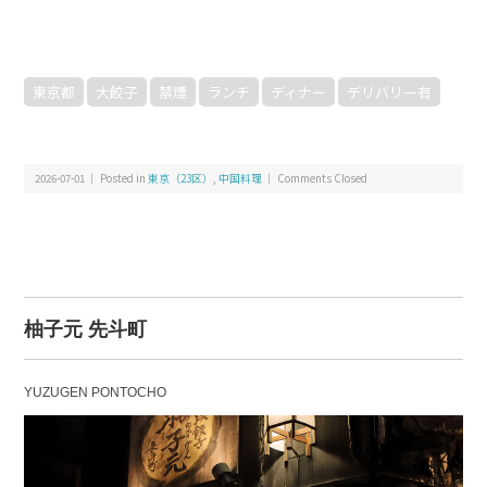
東京都
大餃子
禁煙
ランチ
ディナー
デリバリー有
2026-07-01 ｜ Posted in
東京（23区）
,
中国料理
｜
Comments Closed
柚子元 先斗町
YUZUGEN PONTOCHO