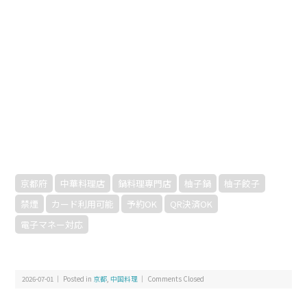
京都府
中華料理店
鍋料理専門店
柚子鍋
柚子餃子
禁煙
カード利用可能
予約OK
QR決済OK
電子マネー対応
2026-07-01 ｜ Posted in
京都
,
中国料理
｜
Comments Closed