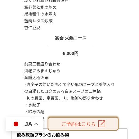
ふかひれ胸びれ紅醬油煮
空心菜と鮑の炒め
黒毛和牛の水煮肉
蟹肉レタス炒飯
杏仁豆腐
宴会 火鍋コース
——————————
8,000円
前菜三種盛り合わせ
海老にらまんじゅう
薬膳太極火鍋
･唐辛子の効いた赤くて辛い麻辣スープと薬膳入り
の白濁したコクのある白湯スープの二色鍋
･旬の野菜、京野菜、肉、海鮮の盛り合わせ
・水餃子
・締めの麺
・杏仁豆腐
ご予約はこちら
ご予約はこちら
ご予約はこちら
JA
飲み放題プランのお飲み物