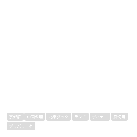
京都府
中国料理
北京ダック
ランチ
ディナー
貸切可
デリバリー有