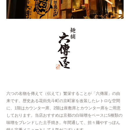
六つの名物を傳えて（伝えて）繁栄することが「六傳屋」の由
来です。歴史ある花街先斗町の京町家を改装したレトロな空間
に、1階はカウンター席、2階は座敷席とカウンター席をご用意
しております。当店おすすめは京都の白味噌をベースに5種類の
味噌をブレンドした土手焼き。年間通して、担々麺やすっぽん
鍋も定番メニューとして人気がございます。