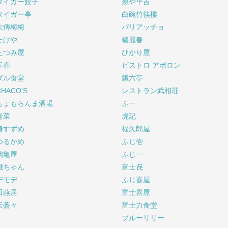
タイガー餃子
葱や平吉
タイガー亭
白碗竹筷樓
大傳梅梅
パリアッチョ
たけや
碧麗春
たつみ屋
ひかり屋
玉春
ビストロ アポロン
ダル食堂
瓢六亭
CHACO'S
レストラン武相荘
ちょもらんま酒場
ふ一
青菜
虎記
椿すずめ
福久郎屋
つるかめ
ふじ壱
鶴亀屋
ふじ一
鐵ちゃん
富士㐂
デモデ
ふじ喜屋
田燕居
富士喜屋
天蒼々
富士力食堂
ブルーリリー