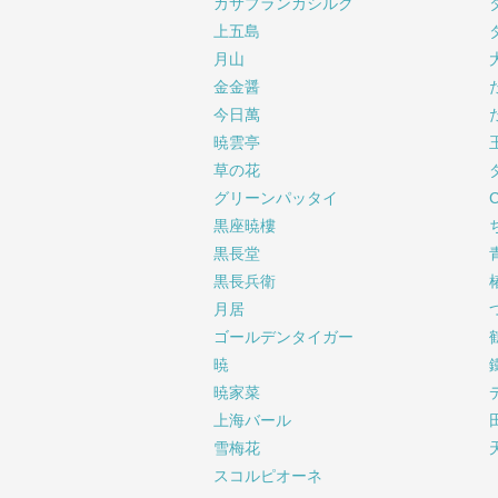
カサブランカシルク
上五島
月山
金金醤
今日萬
暁雲亭
草の花
グリーンパッタイ
黒座暁樓
黒長堂
黒長兵衛
月居
ゴールデンタイガー
暁
暁家菜
上海バール
雪梅花
スコルピオーネ