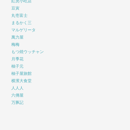
紅虎小吃店
豆寅
丸壱富士
まるかく三
マルゲリータ
萬力屋
梅梅
もつ焼ウッチャン
月季花
柚子元
柚子屋旅館
横濱大食堂
人人人
六傳屋
万豚記