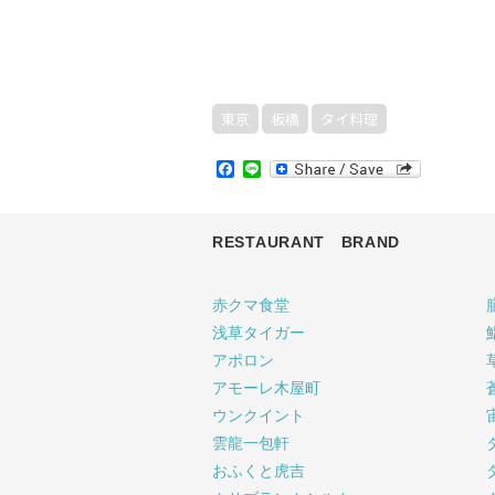
東京
板橋
タイ料理
Facebook
Line
RESTAURANT BRAND
赤クマ食堂
浅草タイガー
アポロン
アモーレ木屋町
ウンクイント
雲龍一包軒
おふくと虎吉