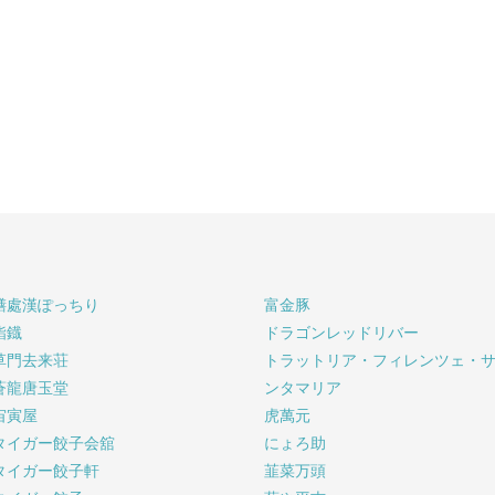
膳處漢ぽっちり
富金豚
鮨鐡
ドラゴンレッドリバー
草門去来荘
トラットリア・フィレンツェ・
蒼龍唐玉堂
ンタマリア
宙寅屋
虎萬元
タイガー餃子会舘
にょろ助
タイガー餃子軒
韮菜万頭