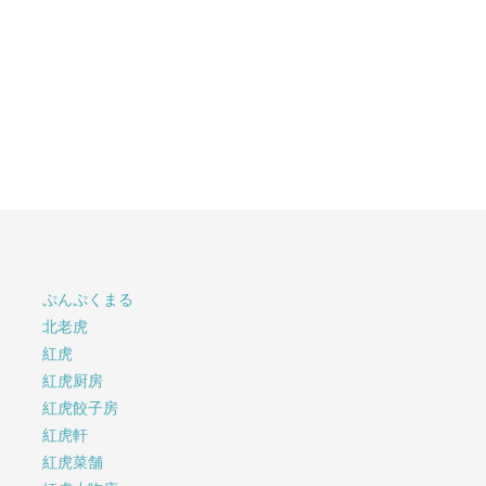
ぷんぷくまる
北老虎
サ
紅虎
紅虎厨房
紅虎餃子房
紅虎軒
紅虎菜舗