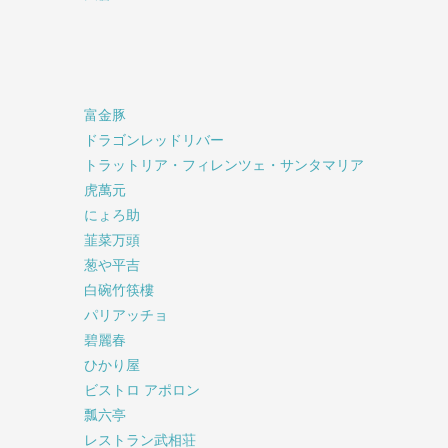
富金豚
ドラゴンレッドリバー
トラットリア・フィレンツェ・サンタマリア
虎萬元
にょろ助
韮菜万頭
葱や平吉
白碗竹筷樓
パリアッチョ
碧麗春
ひかり屋
ビストロ アポロン
瓢六亭
レストラン武相荘