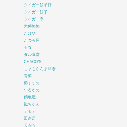
タイガー餃子軒
タイガー餃子
タイガー亭
大傳梅梅
たけや
たつみ屋
玉春
ダル食堂
CHACO'S
ちょもらんま酒場
青菜
椿すずめ
つるかめ
鶴亀屋
鐵ちゃん
デモデ
田燕居
天蒼々