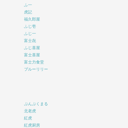
ふ一
虎記
福久郎屋
ふじ壱
ふじ一
富士㐂
ふじ喜屋
富士喜屋
富士力食堂
ブルーリリー
ぷんぷくまる
北老虎
紅虎
紅虎厨房