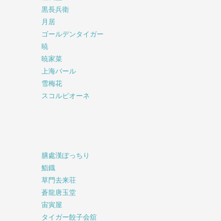
黒長兵衛
月居
ゴールデンタイガー
暁
暁家菜
上海バール
雪梅花
スコルピオーネ
膳處漢ぽっちり
鮨鐡
草門去来荘
蒼龍唐玉堂
宙寅屋
タイガー餃子会舘