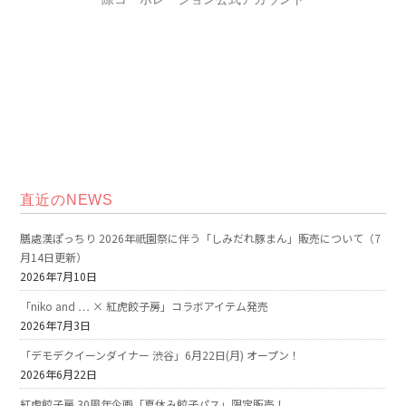
直近のNEWS
膳處漢ぽっちり 2026年祇園祭に伴う「しみだれ豚まん」販売について（7
月14日更新）
2026年7月10日
「niko and … × 紅虎餃子房」コラボアイテム発売
2026年7月3日
「デモデクイーンダイナー 渋谷」6月22日(月) オープン！
2026年6月22日
紅虎餃子房 30周年企画「夏休み餃子パス」限定販売！