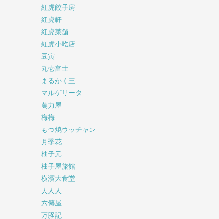
紅虎餃子房
紅虎軒
紅虎菜舗
紅虎小吃店
豆寅
丸壱富士
まるかく三
マルゲリータ
萬力屋
梅梅
もつ焼ウッチャン
月季花
柚子元
柚子屋旅館
横濱大食堂
人人人
六傳屋
万豚記