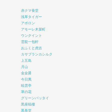
赤クマ食堂
浅草タイガー
アポロン
アモーレ木屋町
ウンクイント
雲龍一包軒
おふくと虎吉
カサブランカシルク
上五島
月山
金金醤
今日萬
暁雲亭
草の花
グリーンパッタイ
黒座暁樓
黒長堂