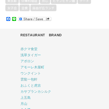
東京都
中華料理店
点心
ビャンビャン麺
デート
女子会
会食
自由が丘ランチ
Facebook
Line
RESTAURANT BRAND
赤クマ食堂
浅草タイガー
アポロン
アモーレ木屋町
ウンクイント
雲龍一包軒
おふくと虎吉
カサブランカシルク
上五島
月山