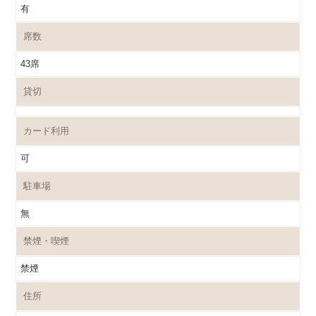
有
席数
43席
貸切
カード利用
可
駐車場
無
禁煙・喫煙
禁煙
住所