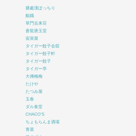
膳處漢ぽっちり
鮨鐡
草門去来荘
蒼龍唐玉堂
宙寅屋
タイガー餃子会舘
タイガー餃子軒
タイガー餃子
タイガー亭
大傳梅梅
たけや
たつみ屋
玉春
ダル食堂
CHACO'S
ちょもらんま酒場
青菜