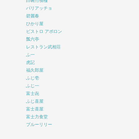
白碗竹筷樓
パリアッチョ
碧麗春
ひかり屋
ビストロ アポロン
瓢六亭
レストラン武相荘
ふ一
虎記
福久郎屋
ふじ壱
ふじ一
富士㐂
ふじ喜屋
富士喜屋
富士力食堂
ブルーリリー