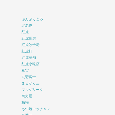
ぷんぷくまる
北老虎
紅虎
紅虎厨房
紅虎餃子房
紅虎軒
紅虎菜舗
紅虎小吃店
豆寅
丸壱富士
まるかく三
マルゲリータ
萬力屋
梅梅
もつ焼ウッチャン