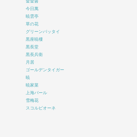
金金醤
今日萬
暁雲亭
草の花
グリーンパッタイ
黒座暁樓
黒長堂
黒長兵衛
月居
ゴールデンタイガー
暁
暁家菜
上海バール
雪梅花
スコルピオーネ