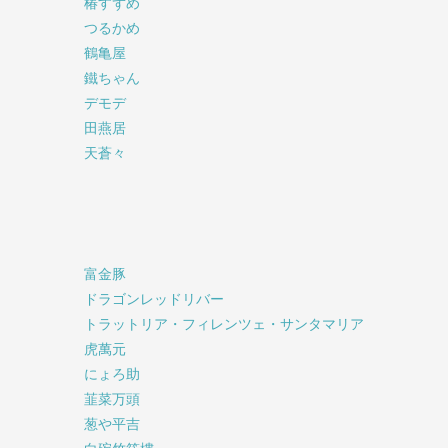
椿すずめ
つるかめ
鶴亀屋
鐵ちゃん
デモデ
田燕居
天蒼々
富金豚
ドラゴンレッドリバー
トラットリア・フィレンツェ・サンタマリア
虎萬元
にょろ助
韮菜万頭
葱や平吉