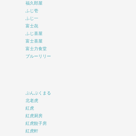
福久郎屋
ふじ壱
ふじ一
富士㐂
ふじ喜屋
富士喜屋
富士力食堂
ブルーリリー
ぷんぷくまる
北老虎
紅虎
紅虎厨房
紅虎餃子房
紅虎軒