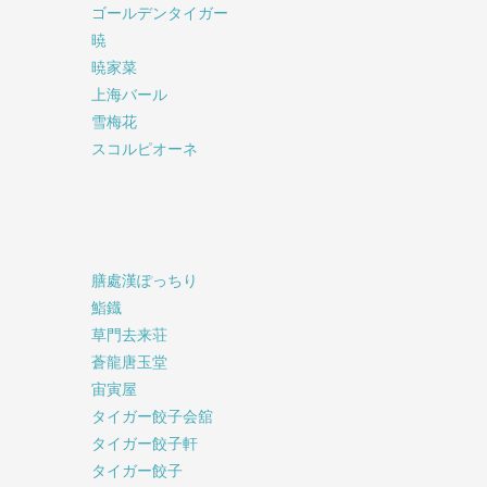
ゴールデンタイガー
暁
暁家菜
上海バール
雪梅花
スコルピオーネ
膳處漢ぽっちり
鮨鐡
草門去来荘
蒼龍唐玉堂
宙寅屋
タイガー餃子会舘
タイガー餃子軒
タイガー餃子