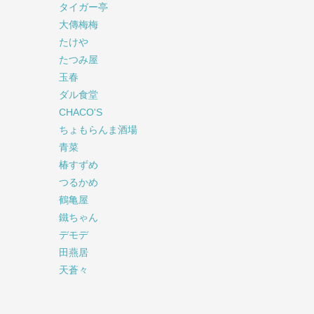
タイガー亭
大傳梅梅
たけや
たつみ屋
玉春
ダル食堂
CHACO'S
ちょもらんま酒場
青菜
椿すずめ
つるかめ
鶴亀屋
鐵ちゃん
デモデ
田燕居
天蒼々