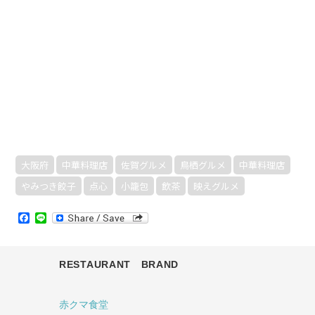
大阪府
中華料理店
佐賀グルメ
鳥栖グルメ
中華料理店
やみつき餃子
点心
小籠包
飲茶
映えグルメ
Facebook
Line
RESTAURANT BRAND
赤クマ食堂