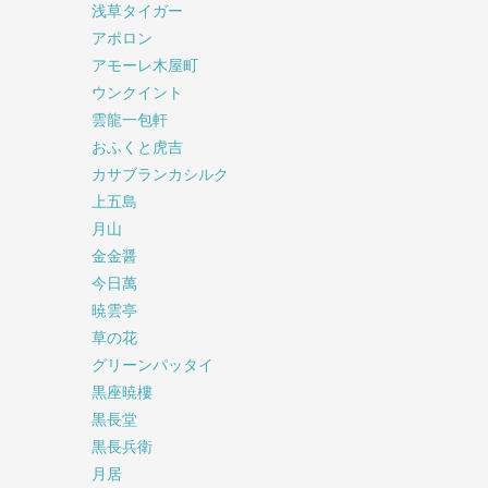
浅草タイガー
アポロン
アモーレ木屋町
ウンクイント
雲龍一包軒
おふくと虎吉
カサブランカシルク
上五島
月山
金金醤
今日萬
暁雲亭
草の花
グリーンパッタイ
黒座暁樓
黒長堂
黒長兵衛
月居