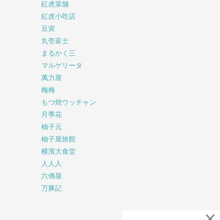
紅虎菜舗
紅虎小吃店
豆寅
丸壱富士
まるかく三
マルゲリータ
萬力屋
梅梅
もつ焼ウッチャン
月季花
柚子元
柚子屋旅館
横濱大食堂
人人人
六傳屋
万豚記
×