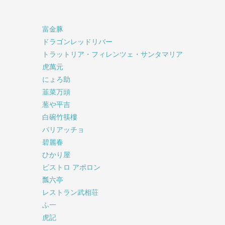
富金豚
ドラゴンレッドリバー
トラットリア・フィレンツェ・サンタマリア
虎萬元
にょろ助
韮菜万頭
葱や平吉
白碗竹筷樓
パリアッチョ
碧麗春
ひかり屋
ビストロ アポロン
瓢六亭
レストラン武相荘
ふ一
虎記