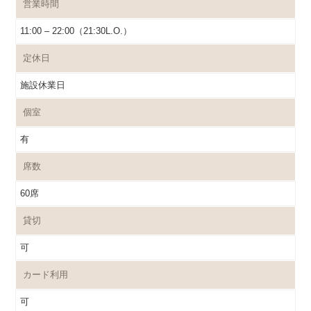
営業時間
11:00 – 22:00（21:30L.O.）
定休日
施設休業日
個室
有
席数
60席
貸切
可
カード利用
可