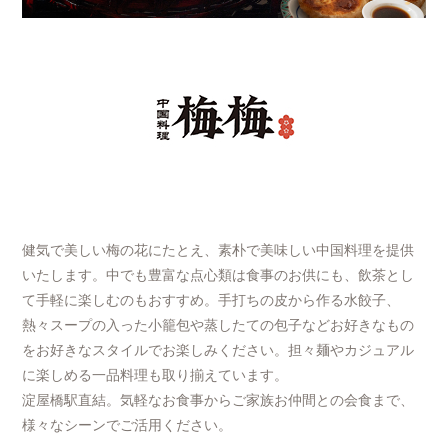
健気で美しい梅の花にたとえ、素朴で美味しい中国料理を提供
いたします。中でも豊富な点心類は食事のお供にも、飲茶とし
て手軽に楽しむのもおすすめ。手打ちの皮から作る水餃子、
熱々スープの入った小籠包や蒸したての包子などお好きなもの
をお好きなスタイルでお楽しみください。担々麺やカジュアル
に楽しめる一品料理も取り揃えています。
淀屋橋駅直結。気軽なお食事からご家族お仲間との会食まで、
様々なシーンでご活用ください。