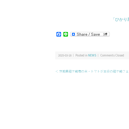
「ひかり
Facebook
Line
2025-03-18 ｜ Posted in
NEWS
｜
Comments Closed
＜ 茨城県龍ケ崎市の米・トマトが主役の龍ケ崎フェア