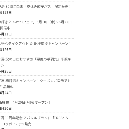
子房 30周年企画「夏休み餃子パス」限定販売！
6月18日
輝き とんかつフェア」6月10日(水)～6月23日
で開催中！
6月11日
お得なテイクアウト ＆ 乾杯応援キャンペーン！
5月26日
子房 父の日におすすめ「悪魔の手羽先」半額キ
ーン
5月25日
子房 麻辣湯キャンペーン！クーポンご提示でト
グ1品無料
4月24日
西麻布」4月20日(月)夜オープン！
4月20日
房30周年記念 アパレルブランド「FREAK’S
E」コラボTシャツ発売