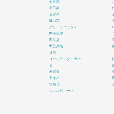
金金醤
今日萬
暁雲亭
草の花
グリーンパッタイ
黒座暁樓
黒長堂
黒長兵衛
月居
ゴールデンタイガー
暁
暁家菜
上海バール
雪梅花
スコルピオーネ