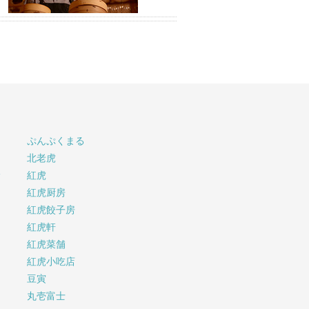
ぷんぷくまる
北老虎
サ
紅虎
紅虎厨房
紅虎餃子房
紅虎軒
紅虎菜舗
紅虎小吃店
豆寅
丸壱富士