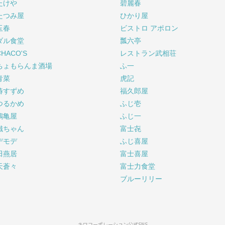
たけや
碧麗春
たつみ屋
ひかり屋
玉春
ビストロ アポロン
ダル食堂
瓢六亭
CHACO'S
レストラン武相荘
ちょもらんま酒場
ふ一
青菜
虎記
椿すずめ
福久郎屋
つるかめ
ふじ壱
鶴亀屋
ふじ一
鐵ちゃん
富士㐂
デモデ
ふじ喜屋
田燕居
富士喜屋
天蒼々
富士力食堂
ブルーリリー
キワコーポレーション公式SNS