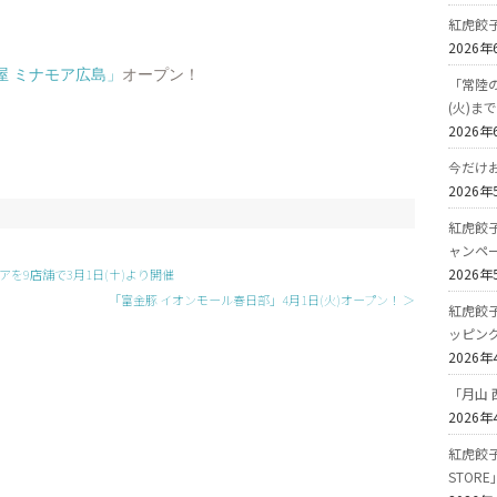
紅虎餃
2026年
屋 ミナモア広島」
オープン！
「常陸の
(火)ま
2026年
今だけ
2026年
紅虎餃
ャンペ
2026年
を9店舗で3月1日(土)より開催
「富金豚 イオンモール春日部」4月1日(火)オープン！ ＞
紅虎餃
ッピン
2026年
「月山 
2026年
紅虎餃子
STOR