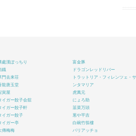
膳處漢ぽっちり
富金豚
鮨鐡
ドラゴンレッドリバー
草門去来荘
トラットリア・フィレンツェ・
蒼龍唐玉堂
ンタマリア
宙寅屋
虎萬元
タイガー餃子会舘
にょろ助
タイガー餃子軒
韮菜万頭
タイガー餃子
葱や平吉
タイガー亭
白碗竹筷樓
大傳梅梅
パリアッチョ