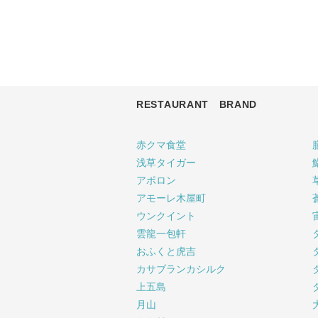
RESTAURANT BRAND
赤クマ食堂
浅草タイガー
アポロン
アモーレ木屋町
ウンクイント
雲龍一包軒
おふくと虎吉
カサブランカシルク
上五島
月山