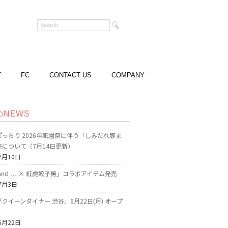
T
FC
CONTACT US
COMPANY
のNEWS
っちり 2026年祇園祭に伴う「しみだれ豚ま
売について（7月14日更新）
7月10日
o and … × 紅虎餃子房」コラボアイテム発売
7月3日
クイーンダイナー 渋谷」6月22日(月) オープ
6月22日