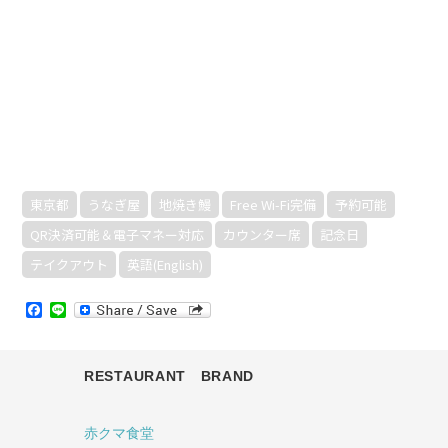
東京都
うなぎ屋
地焼き鰻
Free Wi-Fi完備
予約可能
QR決済可能＆電子マネー対応
カウンター席
記念日
テイクアウト
英語(English)
Facebook
Line
RESTAURANT BRAND
赤クマ食堂