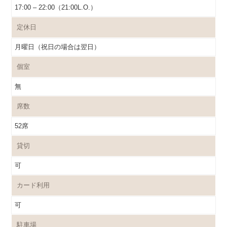
17:00 – 22:00（21:00L.O.）
定休日
月曜日（祝日の場合は翌日）
個室
無
席数
52席
貸切
可
カード利用
可
駐車場