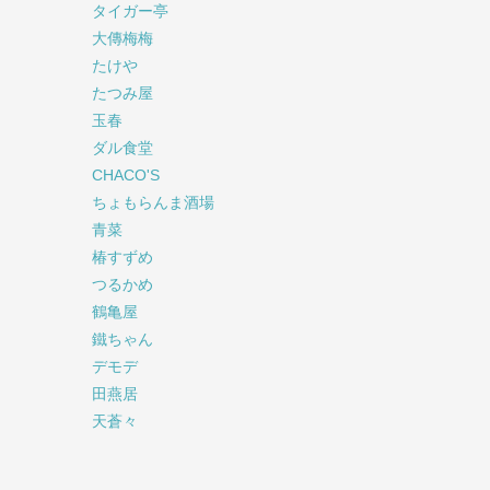
タイガー亭
大傳梅梅
たけや
たつみ屋
玉春
ダル食堂
CHACO'S
ちょもらんま酒場
青菜
椿すずめ
つるかめ
鶴亀屋
鐵ちゃん
デモデ
田燕居
天蒼々