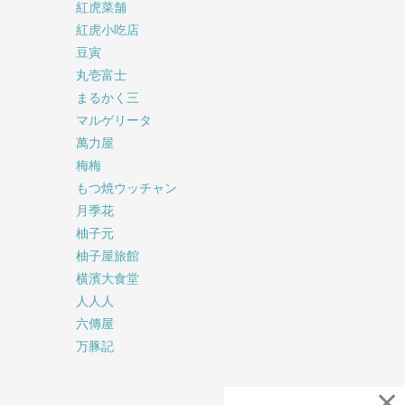
紅虎菜舗
紅虎小吃店
豆寅
丸壱富士
まるかく三
マルゲリータ
萬力屋
梅梅
もつ焼ウッチャン
月季花
柚子元
柚子屋旅館
横濱大食堂
人人人
六傳屋
万豚記
×