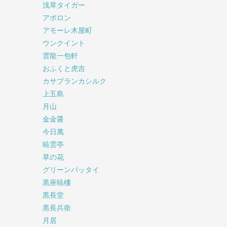
浅草タイガー
アポロン
アモーレ木屋町
ウンクイント
雲龍一包軒
おふくと虎吉
カサブランカシルク
上五島
月山
金金醤
今日萬
暁雲亭
草の花
グリーンパッタイ
黒座暁樓
黒長堂
黒長兵衛
月居