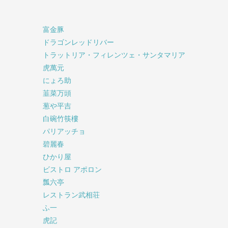
富金豚
ドラゴンレッドリバー
トラットリア・フィレンツェ・サンタマリア
虎萬元
にょろ助
韮菜万頭
葱や平吉
白碗竹筷樓
パリアッチョ
碧麗春
ひかり屋
ビストロ アポロン
瓢六亭
レストラン武相荘
ふ一
虎記