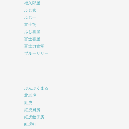
福久郎屋
ふじ壱
ふじ一
富士㐂
ふじ喜屋
富士喜屋
富士力食堂
ブルーリリー
ぷんぷくまる
北老虎
紅虎
紅虎厨房
紅虎餃子房
紅虎軒