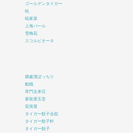
ゴールデンタイガー
暁
暁家菜
上海バール
雪梅花
スコルピオーネ
膳處漢ぽっちり
鮨鐡
草門去来荘
蒼龍唐玉堂
宙寅屋
タイガー餃子会舘
タイガー餃子軒
タイガー餃子