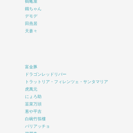
鶴亀屋
鐵ちゃん
デモデ
田燕居
天蒼々
富金豚
ドラゴンレッドリバー
トラットリア・フィレンツェ・サンタマリア
虎萬元
にょろ助
韮菜万頭
葱や平吉
白碗竹筷樓
パリアッチョ