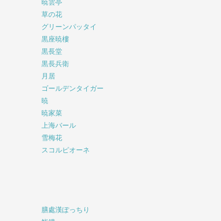
暁雲亭
草の花
グリーンパッタイ
黒座暁樓
黒長堂
黒長兵衛
月居
ゴールデンタイガー
暁
暁家菜
上海バール
雪梅花
スコルピオーネ
膳處漢ぽっちり