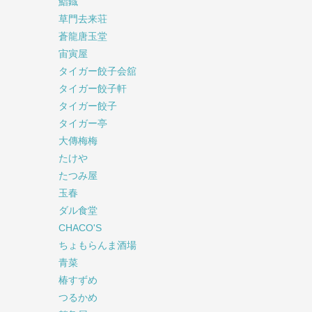
鮨鐡
草門去来荘
蒼龍唐玉堂
宙寅屋
タイガー餃子会舘
タイガー餃子軒
タイガー餃子
タイガー亭
大傳梅梅
たけや
たつみ屋
玉春
ダル食堂
CHACO'S
ちょもらんま酒場
青菜
椿すずめ
つるかめ