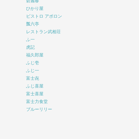
碧麗春
ひかり屋
ビストロ アポロン
瓢六亭
レストラン武相荘
ふ一
虎記
福久郎屋
ふじ壱
ふじ一
富士㐂
ふじ喜屋
富士喜屋
富士力食堂
ブルーリリー