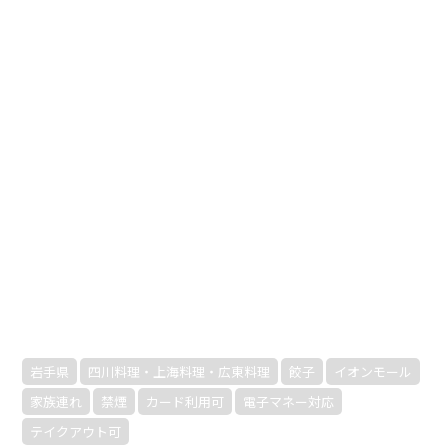
岩手県
四川料理・上海料理・広東料理
餃子
イオンモール
家族連れ
禁煙
カード利用可
電子マネー対応
テイクアウト可