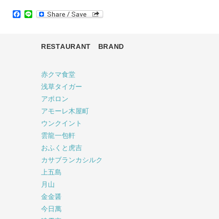
Facebook
Line
RESTAURANT BRAND
赤クマ食堂
浅草タイガー
アポロン
アモーレ木屋町
ウンクイント
雲龍一包軒
おふくと虎吉
カサブランカシルク
上五島
月山
金金醤
今日萬