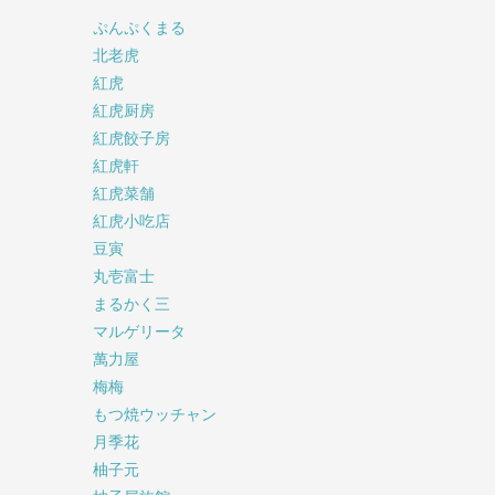
ぷんぷくまる
北老虎
紅虎
紅虎厨房
紅虎餃子房
紅虎軒
紅虎菜舗
紅虎小吃店
豆寅
丸壱富士
まるかく三
マルゲリータ
萬力屋
梅梅
もつ焼ウッチャン
月季花
柚子元