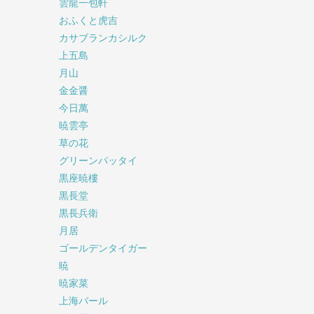
雲龍一包軒
おふくと虎吉
カサブランカシルク
上五島
月山
金金醤
今日萬
暁雲亭
草の花
グリーンパッタイ
黒座暁樓
黒長堂
黒長兵衛
月居
ゴールデンタイガー
暁
暁家菜
上海バール