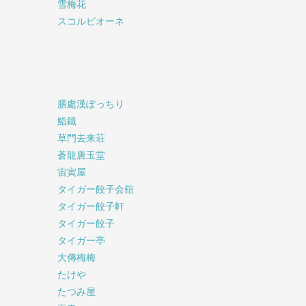
雪梅花
スコルピオーネ
膳處漢ぽっちり
鮨鐡
草門去来荘
蒼龍唐玉堂
宙寅屋
タイガー餃子会舘
タイガー餃子軒
タイガー餃子
タイガー亭
大傳梅梅
たけや
たつみ屋