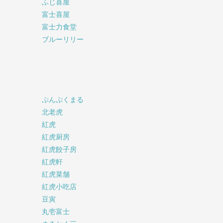
ふじ喜屋
富士喜屋
富士力食堂
ブルーリリー
ぷんぷくまる
北老虎
紅虎
紅虎厨房
紅虎餃子房
紅虎軒
紅虎菜舗
紅虎小吃店
豆寅
丸壱富士