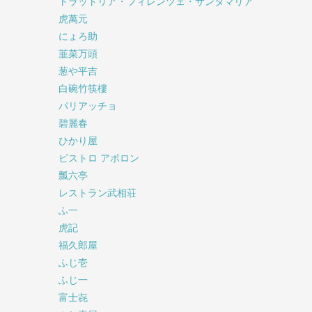
トラットリア・フィレンツェ・サンタマリア
虎萬元
にょろ助
韮菜万頭
葱や平吉
白碗竹筷樓
パリアッチョ
碧麗春
ひかり屋
ビストロ アポロン
瓢六亭
レストラン武相荘
ふ一
虎記
福久郎屋
ふじ壱
ふじ一
富士㐂