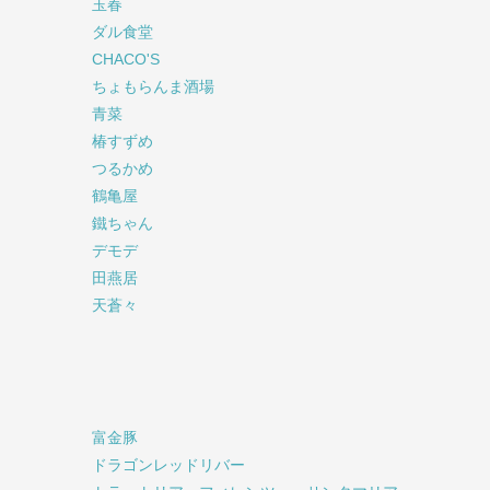
玉春
ダル食堂
CHACO'S
ちょもらんま酒場
青菜
椿すずめ
つるかめ
鶴亀屋
鐵ちゃん
デモデ
田燕居
天蒼々
富金豚
ドラゴンレッドリバー