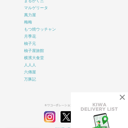
まるかく三
マルゲリータ
萬力屋
梅梅
もつ焼ウッチャン
月季花
柚子元
柚子屋旅館
横濱大食堂
人人人
六傳屋
万豚記
×
キワコーポレーション公式SNS