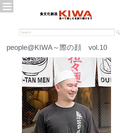
people@KIWA～際の顔 vol.10