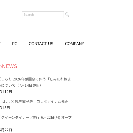
T
FC
CONTACT US
COMPANY
のNEWS
っちり 2026年祇園祭に伴う「しみだれ豚ま
売について（7月14日更新）
7月10日
o and … × 紅虎餃子房」コラボアイテム発売
7月3日
クイーンダイナー 渋谷」6月22日(月) オープ
6月22日