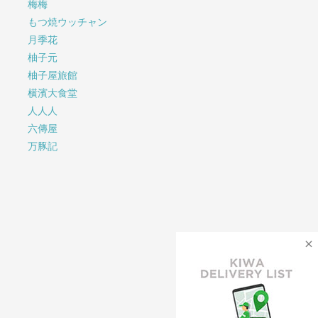
梅梅
もつ焼ウッチャン
月季花
柚子元
柚子屋旅館
横濱大食堂
人人人
六傳屋
万豚記
×