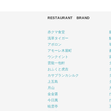
RESTAURANT BRAND
赤クマ食堂
浅草タイガー
アポロン
アモーレ木屋町
ウンクイント
雲龍一包軒
おふくと虎吉
カサブランカシルク
上五島
月山
金金醤
今日萬
暁雲亭