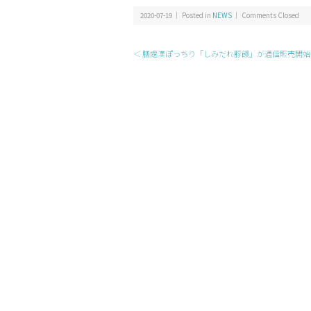
2020-07-19 ｜ Posted in
NEWS
｜
Comments Closed
＜ 膳處漢ぽっちり「しみだれ豚饅」が通信販売開始