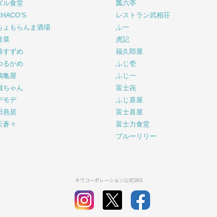
ダル食堂
瓢六亭
CHACO'S
レストラン武相荘
ちょもらんま酒場
ふ一
青菜
虎記
椿すずめ
福久郎屋
つるかめ
ふじ壱
鶴亀屋
ふじ一
鐵ちゃん
富士㐂
デモデ
ふじ喜屋
田燕居
富士喜屋
天蒼々
富士力食堂
ブルーリリー
キワコーポレーション公式SNS