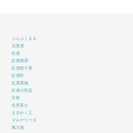
ぷんぷくまる
北老虎
サ
紅虎
紅虎厨房
紅虎餃子房
紅虎軒
紅虎菜舗
紅虎小吃店
豆寅
丸壱富士
まるかく三
マルゲリータ
萬力屋