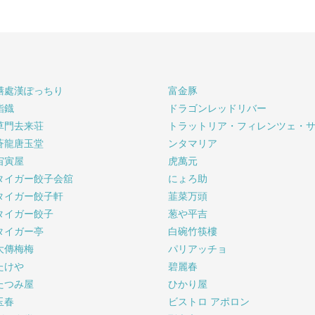
膳處漢ぽっちり
富金豚
鮨鐡
ドラゴンレッドリバー
草門去来荘
トラットリア・フィレンツェ・
蒼龍唐玉堂
ンタマリア
宙寅屋
虎萬元
タイガー餃子会舘
にょろ助
タイガー餃子軒
韮菜万頭
タイガー餃子
葱や平吉
タイガー亭
白碗竹筷樓
大傳梅梅
パリアッチョ
たけや
碧麗春
たつみ屋
ひかり屋
玉春
ビストロ アポロン