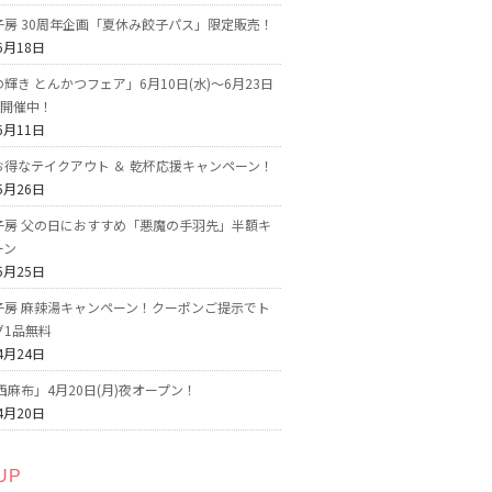
子房 30周年企画「夏休み餃子パス」限定販売！
6月18日
輝き とんかつフェア」6月10日(水)～6月23日
で開催中！
6月11日
お得なテイクアウト ＆ 乾杯応援キャンペーン！
5月26日
子房 父の日におすすめ「悪魔の手羽先」半額キ
ーン
5月25日
子房 麻辣湯キャンペーン！クーポンご提示でト
グ1品無料
4月24日
西麻布」4月20日(月)夜オープン！
4月20日
UP