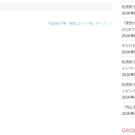
紅虎餃
2026年
「常陸の
「紅虎餃子房 銀座コリドー街」オープン ＞
(火)ま
2026年
今だけ
2026年
紅虎餃
ャンペ
2026年
紅虎餃
ッピン
2026年
「月山 
2026年
GRO