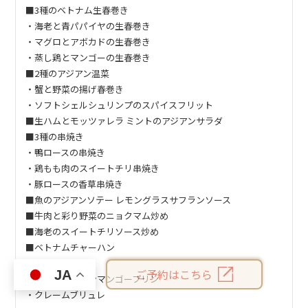
■3種のベトナム生春巻き
・海老と青パパイヤの生春巻き
・マグロとアボカドの生春巻き
・蒸し鶏とマンゴーの生春巻き
■2種のアジアン温菜
・蟹と野菜の揚げ春巻き
・ソフトシェルシュリンプのスパイスフリット
■生ハムとモッツァレラ ミントのアジアンサラダ
■3種の串焼き
・鴨ロースの串焼き
・鶏もも肉のスイートチリ串焼き
・豚ロースの香草串焼き
■魚のアジアンソテー レモングラスサフランソース
■牛肉と彩り野菜のニョクマム炒め
■海老のスイートチリソース炒め
■ベトナムチャーハン
■2種のデザート
ご予約はこちら
JA
・アルフォンソンマンゴープリン
・クレームブリュレ