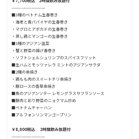
￥7,700税込 2時間飲み放題付
あさりとライムのフォー
——————————
【デザート】
■3種のベトナム生春巻き
・海老と青パパイヤの生春巻き
チェリーのシブースト チョコアイス添え
・マグロとアボカドの生春巻き
・蒸し鶏とマンゴーの生春巻き
■3種のアジアン温菜
・蟹と野菜の揚げ春巻き
・ソフトシェルシュリンプのスパイスフリット
■生ハムとモッツァレラ ミントのアジアンサラダ
■2種の串焼き
・鶏もも肉のスイートチリ串焼き
・豚ロースの香草串焼き
■魚のアジアンソテー レモングラスサフランソース
■豚肉と彩り野菜のニョクマム炒め
■ベトナムチャーハン
■アルフォンソンマンゴープリン
￥8,800税込 2時間飲み放題付
——————————