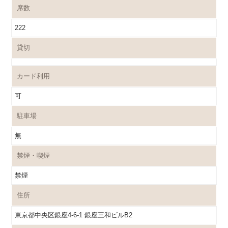
席数
222
貸切
カード利用
可
駐車場
無
禁煙・喫煙
禁煙
住所
東京都中央区銀座4-6-1 銀座三和ビルB2