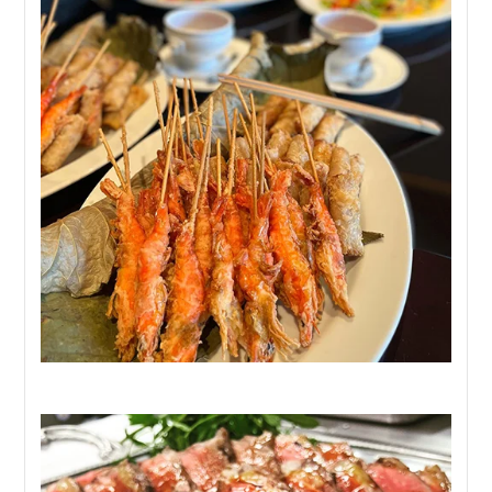
10,000円コース
——————————
【前菜】
生春巻き3種盛り合わせ
【サラダ】
ズワイ蟹と青パパイヤのサラダ
【スープ】
ふかひれスープ
【温前菜】
大海老のチリソース
【魚料理】
真鯛の葱蒸し
【肉料理】
国産牛サーロインのグリル グリーンペッパーソース
【フォー】
あさりとライムのフォー