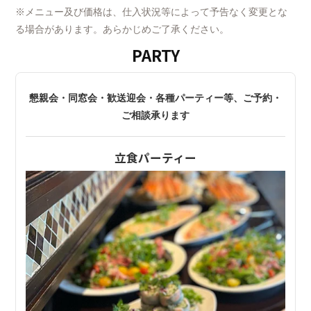
6,000円
※メニュー及び価格は、仕入状況等によって予告なく変更とな
——————————
る場合があります。あらかじめご了承ください。
PARTY
LUNCH COURSE
【前菜】
海老と青パパイヤの生春巻き
4,500円
【サラダ】
——————————
懇親会・同窓会・歓送迎会・各種パーティー等、ご予約・
ベトナムサラダ
ご相談承ります
【焼き・揚げ点心】
【前菜】
大根もち + 揚げギョーザ
生春巻き2種盛り合わせ
立食パーティー
【蒸し点心】
【メイン】
小籠包 + カニ焼売 + 翡翠餃子
メバルのフリット 蛤と菜の花 青海苔のソース
【魚料理】
または 国産豚肩ロースのグリル ベトナムジンジャーソー
大海老のチリソース
ス
【肉料理】
【フォー】
大山鶏のガイヤーン
あさりとライムのフォー
【フォー】
【デザート】
あさりとライムのフォー
マンゴーとココナッツのムース シャルロット仕立て
【デザート】
コーヒーまたはロータスティー