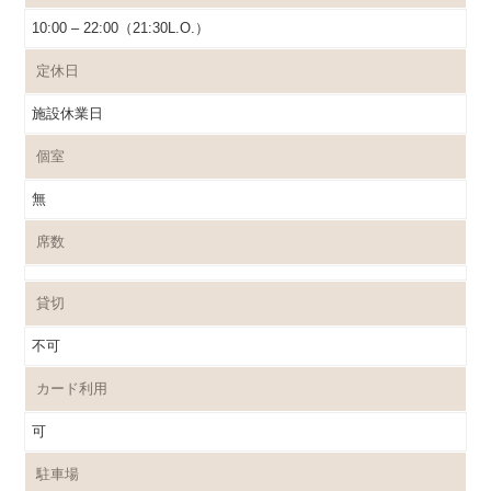
10:00 – 22:00（21:30L.O.）
定休日
施設休業日
個室
無
席数
貸切
不可
カード利用
可
駐車場