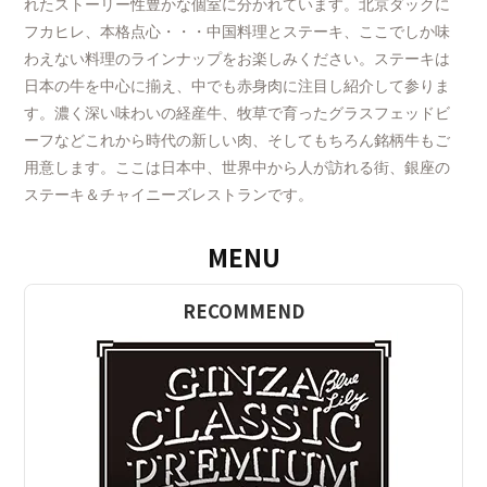
れたストーリー性豊かな個室に分かれています。北京ダックに
フカヒレ、本格点心・・・中国料理とステーキ、ここでしか味
わえない料理のラインナップをお楽しみください。ステーキは
日本の牛を中心に揃え、中でも赤身肉に注目し紹介して参りま
す。濃く深い味わいの経産牛、牧草で育ったグラスフェッドビ
ーフなどこれから時代の新しい肉、そしてもちろん銘柄牛もご
用意します。ここは日本中、世界中から人が訪れる街、銀座の
ステーキ＆チャイニーズレストランです。
MENU
RECOMMEND