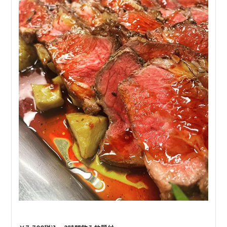
【デザート】
チェリーのシブースト チョコアイス添え
15,000円コース
——————————
【前菜】
生春巻き3種盛り合わせ
【サラダ】
ズワイ蟹と青パパイヤのサラダ
【スープ】
ふかひれスープ
【温前菜】
鮑のソテー 十五穀米添え シーズニングソース
【魚料理】
伊勢海老のチリソース
【肉料理】
国産牛サーロインのグリル グリーンペッパーソース
【フォー】