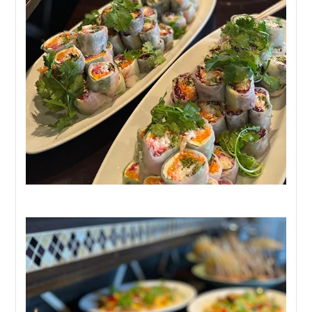
杏仁豆腐
5,500円
8,000円コース
——————————
——————————
【前菜】
【前菜】
生春巻き2種盛り合わせ
生春巻き3種盛り合わせ
【魚料理】
【サラダ】
メバルのフリット 蛤と菜の花 青海苔のソース
ズワイ蟹と青パパイヤのサラダ
【肉料理】
【スープ】
国産豚肩ロースのグリル ベトナムジンジャーソース
ふかひれスープ
【フォー】
【温前菜】
あさりとライムのフォー
大海老のチリソース
【デザート】
【肉料理】
マンゴーとココナッツのムース シャルロット仕立て
国産牛サーロインのグリル グリーンペッパーソース
コーヒーまたはロータスティー
【フォー】
あさりとライムのフォー
【デザート】
チェリーのシブースト チョコアイス添え