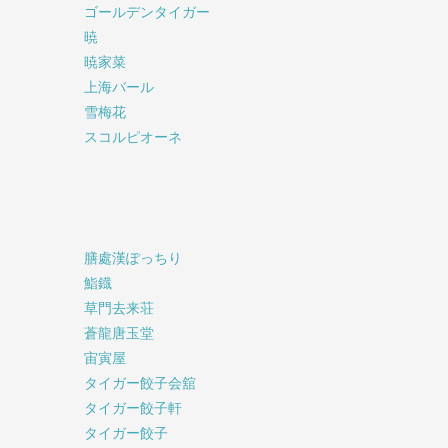
ゴールデンタイガー
暁
暁家菜
上海バール
雪梅花
スコルピオーネ
膳處漢ぽっちり
鮨鐡
草門去来荘
蒼龍唐玉堂
宙寅屋
タイガー餃子会舘
タイガー餃子軒
タイガー餃子