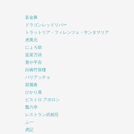
富金豚
ドラゴンレッドリバー
トラットリア・フィレンツェ・サンタマリア
虎萬元
にょろ助
韮菜万頭
葱や平吉
白碗竹筷樓
パリアッチョ
碧麗春
ひかり屋
ビストロ アポロン
瓢六亭
レストラン武相荘
ふ一
虎記