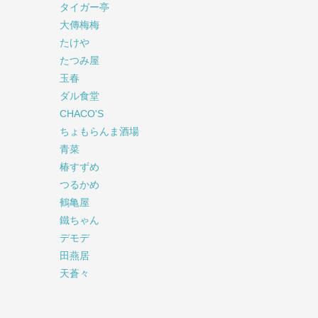
タイガー亭
大傳梅梅
たけや
たつみ屋
玉春
ダル食堂
CHACO'S
ちょもらんま酒場
青菜
椿すずめ
つるかめ
鶴亀屋
鐵ちゃん
デモデ
田燕居
天蒼々