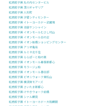
紅虎餃子房 丸の内センタービル
紅虎餃子房 深川ギャザリア
紅虎餃子房 人形町
紅虎餃子房 汐留シティセンター
紅虎餃子房 イトーヨーカドー武蔵境
紅虎餃子房 池袋サンシャイン
紅虎餃子房 イオンモールむさし村山
紅虎餃子房 イオンモール日の出
紅虎餃子房 イオン板橋ショッピングセンター
紅虎餃子房 アリオ亀有
紅虎餃子房 ルミネ北千住
紅虎餃子房 ららぽーと柏の葉
紅虎餃子房 イオンモール幕張新都心
紅虎餃子房 モラージュ柏
紅虎餃子房 イオンモール春日部
紅虎餃子房 ピオニウォーク東松山
紅虎餃子房 横須賀モアーズ
紅虎餃子房 さいたま新都心
紅虎餃子房 けやきウォーク前橋
紅虎餃子房 シァル鶴見
紅虎餃子房 イトーヨーカドー大和鶴間