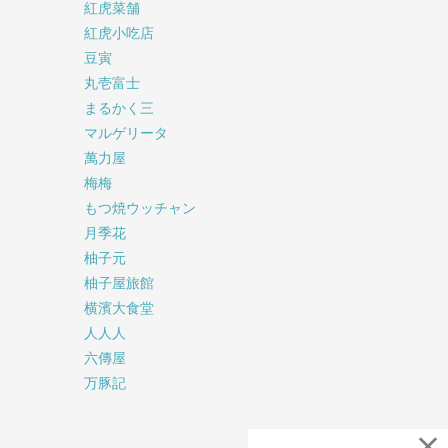
紅虎菜舗
紅虎小吃店
豆寅
丸壱富士
まるかく三
マルゲリータ
萬力屋
梅梅
もつ焼ウッチャン
月季花
柚子元
柚子屋旅館
横濱大食堂
人人人
六傳屋
万豚記
×