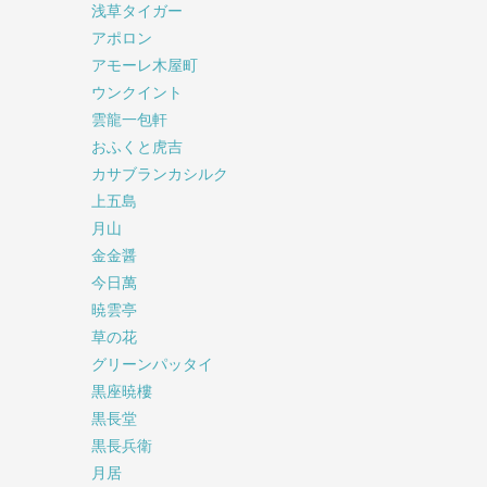
浅草タイガー
アポロン
アモーレ木屋町
ウンクイント
雲龍一包軒
おふくと虎吉
カサブランカシルク
上五島
月山
金金醤
今日萬
暁雲亭
草の花
グリーンパッタイ
黒座暁樓
黒長堂
黒長兵衛
月居