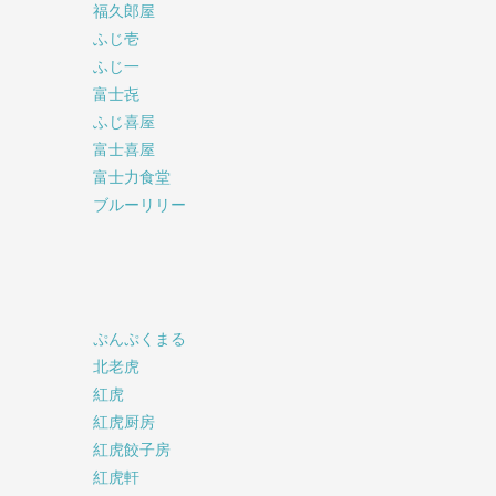
福久郎屋
ふじ壱
ふじ一
富士㐂
ふじ喜屋
富士喜屋
富士力食堂
ブルーリリー
ぷんぷくまる
北老虎
紅虎
紅虎厨房
紅虎餃子房
紅虎軒